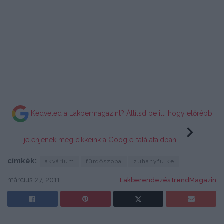
Kedveled a Lakbermagazint? Állítsd be itt, hogy előrébb
jelenjenek meg cikkeink a Google-találataidban.
címkék:
akvárium
fürdőszoba
zuhanyfülke
március 27, 2011
Lakberendezés trendMagazin