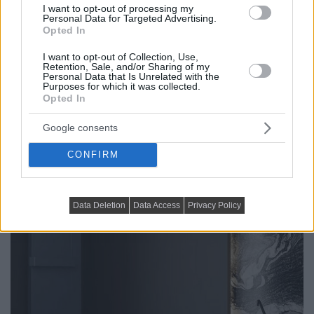
I want to opt-out of processing my
Personal Data for Targeted Advertising.
Opted In
I want to opt-out of Collection, Use,
Retention, Sale, and/or Sharing of my
Personal Data that Is Unrelated with the
FÜRDŐSZOBA, MELLÉKHELYISÉG, WC
Purposes for which it was collected.
Opted In
Egy zuhany, ami többet ad: hidromasszázs
zuhanypanel
Google consents
A zuhanyzás sokáig a reggeli rohanás vagy az esti gyors
CONFIRM
fürdés része...
Data Deletion
Data Access
Privacy Policy