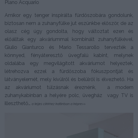
Plano Acquario
Amikor egy tenger inspirálta fürdőszobára gondolunk,
biztosan nem a zuhanyfülke jut eszünkbe először, de az
olasz cég úgy gondolta, hogy változtat ezen és
előálltak egy akváriummal kombinált zuhanyfülkével.
Giulio Gianturco és Mario Tessarollo tervezték a
könnyed, fényáteresztő üvegfalú kabint, melynek
oldalába egy megvilágított akváriumot helyeztek,
létrehozva ezzel a fürdőszoba fókuszpontját és
látványelemét, mely kívülről és belülről is élvezhető. Ha
az akváriumot túlzásnak éreznénk, a modern
zuhanykabinban a helyére polc, üvegház vagy TV is
illeszthető…
a teljes cikkhez kattintson a képre>>