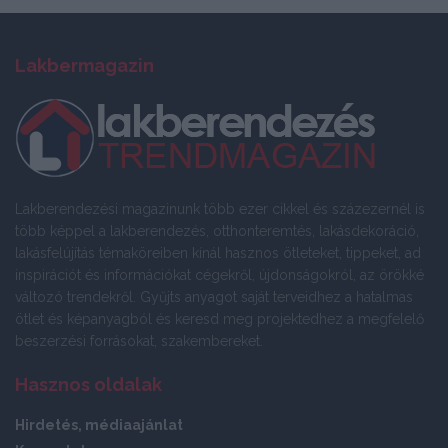
Lakbermagazin
Lakberendezési magazinunk több ezer cikkel és százezernél is
több képpel a lakberendezés, otthonteremtés, lakásdekoráció,
lakásfelújítás témaköreiben kínál hasznos ötleteket, tippeket, ad
inspirációt és információkat cégekről, újdonságokról, az örökké
változó trendekről. Gyűjts anyagot saját terveidhez a hatalmas
ötlet és képanyagból és keresd meg projektedhez a megfelelő
beszerzési forrásokat, szakembereket.
Hasznos oldalak
Hirdetés, médiaajánlat