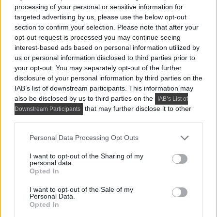
processing of your personal or sensitive information for
targeted advertising by us, please use the below opt-out
section to confirm your selection. Please note that after your
opt-out request is processed you may continue seeing
interest-based ads based on personal information utilized by
us or personal information disclosed to third parties prior to
your opt-out. You may separately opt-out of the further
disclosure of your personal information by third parties on the
IAB’s list of downstream participants. This information may
also be disclosed by us to third parties on the
IAB’s List of
Ívelt kő falburkolat
that may further disclose it to other
Downstream Participants
third parties.
Please note that this website/app uses one or more Google
Personal Data Processing Opt Outs
services and may gather and store information including but
Itt:
Fürdőszoba bútor, berendezés
not limited to your visit or usage behaviour. You may click to
I want to opt-out of the Sharing of my
Ezek a cikkek is érdekelhetnek:
personal data.
grant or deny consent to Google and its third-party tags to
Opted In
use your data for below specified purposes in below Google
consent section.
I want to opt-out of the Sale of my
Personal Data.
Opted In