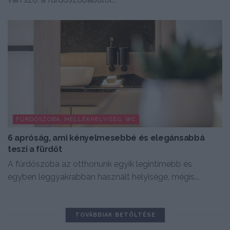
FÜRDŐSZOBA, MELLÉKHELYISÉG, WC
6 apróság, ami kényelmesebbé és elegánsabbá
teszi a fürdőt
A fürdőszoba az otthonunk egyik legintimebb és
egyben leggyakrabban használt helyisége, mégis...
TOVÁBBIAK BETÖLTÉSE