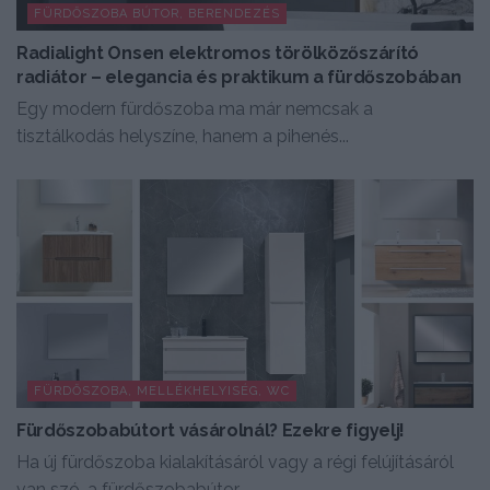
FÜRDŐSZOBA BÚTOR, BERENDEZÉS
Radialight Onsen elektromos törölközőszárító
radiátor – elegancia és praktikum a fürdőszobában
Egy modern fürdőszoba ma már nemcsak a
tisztálkodás helyszíne, hanem a pihenés...
FÜRDŐSZOBA, MELLÉKHELYISÉG, WC
Fürdőszobabútort vásárolnál? Ezekre figyelj!
Ha új fürdőszoba kialakításáról vagy a régi felújításáról
van szó, a fürdőszobabútor...