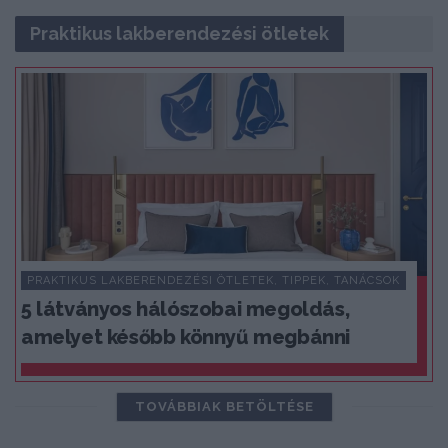
Praktikus lakberendezési ötletek
PRAKTIKUS LAKBERENDEZÉSI ÖTLETEK, TIPPEK, TANÁCSOK
5 látványos hálószobai megoldás,
amelyet később könnyű megbánni
TOVÁBBIAK BETÖLTÉSE