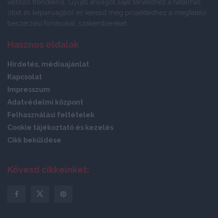
változó trendekről. Gyűjts anyagot saját terveidhez a hatalmas
ötlet és képanyagból és keresd meg projektedhez a megfelelő
beszerzési forrásokat, szakembereket.
Hasznos oldalak
Hirdetés, médiaajánlat
Kapcsolat
Impresszum
Adatvédelmi központ
Felhasználási feltételek
Cookie tájékoztató és kezelés
Cikk beküldése
Kövesd cikkeinket: