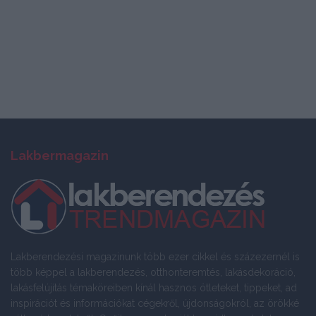
Lakbermagazin
Lakberendezési magazinunk több ezer cikkel és százezernél is
több képpel a lakberendezés, otthonteremtés, lakásdekoráció,
lakásfelújítás témaköreiben kínál hasznos ötleteket, tippeket, ad
inspirációt és információkat cégekről, újdonságokról, az örökké