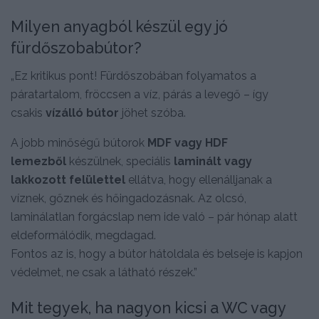
Milyen anyagból készül egy jó
fürdőszobabútor?
„Ez kritikus pont! Fürdőszobában folyamatos a
páratartalom, fröccsen a víz, párás a levegő – így
csakis
vízálló bútor
jöhet szóba.
A jobb minőségű bútorok
MDF vagy HDF
lemezből
készülnek, speciális
laminált vagy
lakkozott felülettel
ellátva, hogy ellenálljanak a
víznek, gőznek és hőingadozásnak. Az olcsó,
laminálatlan forgácslap nem ide való – pár hónap alatt
eldeformálódik, megdagad.
Fontos az is, hogy a bútor hátoldala és belseje is kapjon
védelmet, ne csak a látható részek.”
Mit tegyek, ha nagyon kicsi a WC vagy