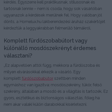
kérdés. Egyszerre kell praktikusnak, stílusosnak és
tartósnak lennie – nem is csoda, hogy sok vásárlóban
ugyanazok a kérdések merülnek fel. Hogy valóban jól
dönts, a Homelux.hu lakberendezési áruház szakértőjét
kérdeztük a leggyakrabban felmerülő témákról.
Komplett fürdőszobabútort vagy
különálló mosdószekrényt érdemes
választani?
„Ez alapvetően attól függ, mekkora a fürdőszoba és
milyen elvárásokkal érkezik a vásárló. Egy
komplett
fürdőszobabútor
szettben minden
egymáshoz van igazítva: mosdószekrény, tükör, felső
szekrény, általában a mosdó és a világítás is tartozék. Ez
gyors, esztétikus és biztonságos választás, főleg ha
nem akar valaki külön darabokkal kísérletezni.