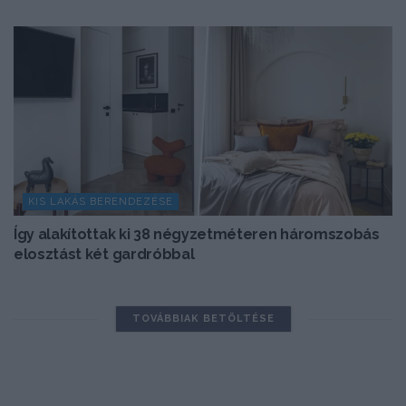
KIS LAKÁS BERENDEZÉSE
Így alakítottak ki 38 négyzetméteren háromszobás
elosztást két gardróbbal
TOVÁBBIAK BETÖLTÉSE