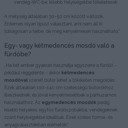
vendég-WC-be, kisebb helyiségekbe tökéletesek
A mélység általában 30–50 cm között változik.
Érdemes olyan típust választani, ami nem áll ki
túlságosan a térbe, de még kényelmesen használható.”
Egy- vagy kétmedencés mosdó való a
fürdőbe?
„Ha két ember gyakran használja egyszerre a fürdőt –
például reggelente – akkor
kétmedencés
mosdóval
szerelt bútor lehet a tökéletes megoldás.
Ezek általában 100–140 cm szélességű bútorokhoz
illeszkednek, és jóval kényelmesebbek a párhuzamos
használathoz. Az
egymedencés mosdók
pedig
kisebb helyekre, egyfős fürdőszobákba, vendégeknek
szánt helyiségekbe ideálisak. Ezek széles forma- és
anyagválasztékban elérhetők.”