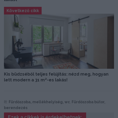
Következő cikk
Kis büdzséből teljes felújítás: nézd meg, hogyan
lett modern a 31 m²-es lakás!
Itt:
Fürdőszoba, mellékhelyiség, wc
,
Fürdőszoba bútor,
berendezés
Ezek a cikkek is érdekelhetnek: