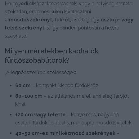
Ha egyedi elképzelések vannak, vagy a helyiség mérete
szokatlan, érdemes külön kiválasztani
a
mosdószekrényt
,
tükröt
, esetleg egy
oszlop- vagy
felső szekrényt
is. Így minden pontosan a helyre
szabható.”
Milyen méretekben kaphatók
fürdőszobabútorok?
„A legnépszerűbb szélességek:
60 cm
– kompakt, kisebb fürdőkhöz
80–100 cm
– az általános méret, ami elég tárolót
kínál
120 cm vagy felette
– kényelmes, nagyobb
családi fürdőkbe ideális, már dupla mosdó kivitelek.
40–50 cm-es mini kézmosó szekrények
–