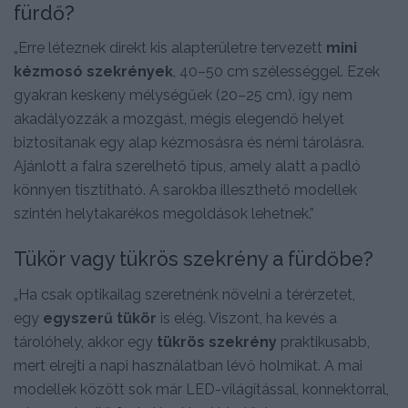
fürdő?
„Erre léteznek direkt kis alapterületre tervezett
mini
kézmosó szekrények
, 40–50 cm szélességgel. Ezek
gyakran keskeny mélységűek (20–25 cm), így nem
akadályozzák a mozgást, mégis elegendő helyet
biztosítanak egy alap kézmosásra és némi tárolásra.
Ajánlott a falra szerelhető típus, amely alatt a padló
könnyen tisztítható. A sarokba illeszthető modellek
szintén helytakarékos megoldások lehetnek.”
Tükör vagy tükrös szekrény a fürdőbe?
„Ha csak optikailag szeretnénk növelni a térérzetet,
egy
egyszerű tükör
is elég. Viszont, ha kevés a
tárolóhely, akkor egy
tükrös szekrény
praktikusabb,
mert elrejti a napi használatban lévő holmikat. A mai
modellek között sok már LED-világítással, konnektorral,