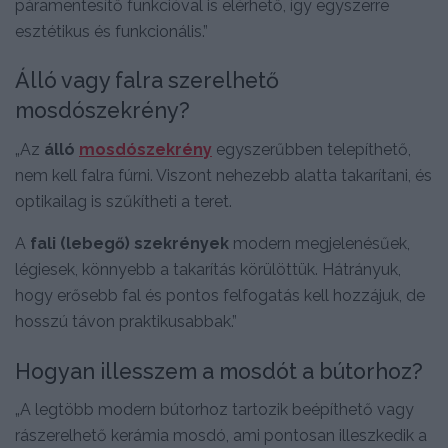
páramentesítő funkcióval is elérhető, így egyszerre
esztétikus és funkcionális.”
Álló vagy falra szerelhető
mosdószekrény?
„Az
álló
mosdószekrény
egyszerűbben telepíthető,
nem kell falra fúrni. Viszont nehezebb alatta takarítani, és
optikailag is szűkítheti a teret.
A
fali (lebegő) szekrények
modern megjelenésűek,
légiesek, könnyebb a takarítás körülöttük. Hátrányuk,
hogy erősebb fal és pontos felfogatás kell hozzájuk, de
hosszú távon praktikusabbak.”
Hogyan illesszem a mosdót a bútorhoz?
„A legtöbb modern bútorhoz tartozik beépíthető vagy
rászerelhető kerámia mosdó, ami pontosan illeszkedik a