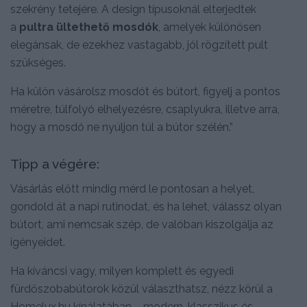
szekrény tetejére. A design típusoknál elterjedtek
a
pultra ültethető mosdók
, amelyek különösen
elegánsak, de ezekhez vastagabb, jól rögzített pult
szükséges.
Ha külön vásárolsz mosdót és bútort, figyelj a pontos
méretre, túlfolyó elhelyezésre, csaplyukra, illetve arra,
hogy a mosdó ne nyúljon túl a bútor szélén.”
Tipp a végére:
Vásárlás előtt mindig mérd le pontosan a helyet,
gondold át a napi rutinodat, és ha lehet, válassz olyan
bútort, ami nemcsak szép, de valóban kiszolgálja az
igényeidet.
Ha kíváncsi vagy, milyen komplett és egyedi
fürdőszobabútorok közül választhatsz, nézz körül a
Homelux.hu kínálatában – modern, klasszikus és