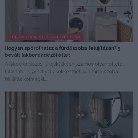
FÜRDŐSZOBA, MELLÉKHELYISÉG, WC
Hogyan spórolhatsz a fürdőszoba felújításán? 5
bevált lakberendezői ötlet
A lakberendezési projektekben számos olyan ötletet
találhatunk, amellyel csökkenthetők a fürdőszoba-
felújítás költségei....