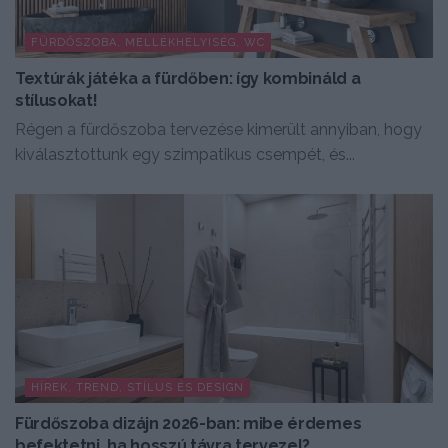
FÜRDŐSZOBA, MELLÉKHELYISÉG, WC
Textúrák játéka a fürdőben: így kombináld a
stílusokat!
Régen a fürdőszoba tervezése kimerült annyiban, hogy
kiválasztottunk egy szimpatikus csempét, és...
HÍREK, TREND, STÍLUS ÉS DESIGN
Fürdőszoba dizájn 2026-ban: mibe érdemes
befektetni, ha hosszú távra tervezel?