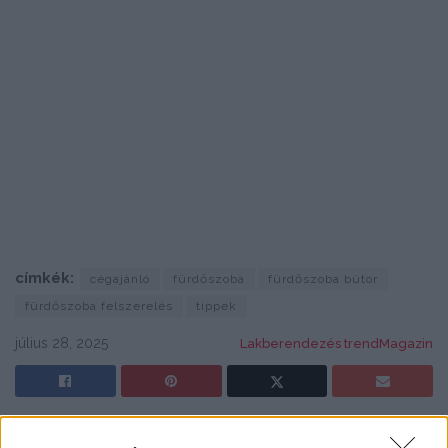
címkék:
cégajánló
fürdőszoba
fürdőszoba bútor
fürdőszoba felszerelés
tippek
július 28, 2025
Lakberendezés trendMagazin