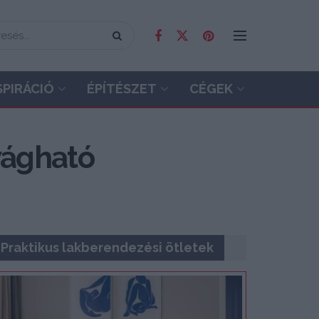
SPIRÁCIÓ
ÉPÍTÉSZET
CÉGEK
 vágható
Praktikus lakberendezési ötletek