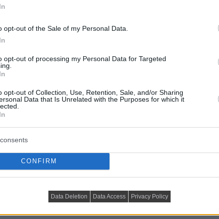
In
szített alaptest mindkét oldalán nyitott és – a
n rövidíthető. A lefolyóval együtt szállított gérvagó
o opt-out of the Sale of my Personal Data.
 gyorsan és biztonságosan elvégezhető. A jarószelvény
In
to opt-out of processing my Personal Data for Targeted
an viselkedik az építési magasság tekintetében is. A
ing.
nylefolyó felső éle 95 és 150 mm között pontosan
In
pontos magassági beállítására szintén fokozatmentesen
o opt-out of Collection, Use, Retention, Sale, and/or Sharing
ersonal Data that Is Unrelated with the Purposes for which it
lected.
In
consents
rása szintén fontos szempont volt a Viega tervezői
CONFIRM
záróelemek a felhelyezés után egy egységet képeznek a
ban lévö csavarok is fokozzák. A víz szivárgasa igy
Data Deletion
Data Access
Privacy Policy