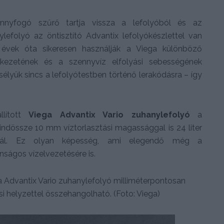
ennyfogó szűrő tartja vissza a lefolyóból és az
ylefolyó az öntisztító Advantix lefolyókészlettel van
 évek óta sikeresen használják a Viega különböző
erkezetének és a szennyvíz elfolyási sebességének
yük sincs a lefolyótestben történő lerakódásra – így
llított
Viega Advantix Vario zuhanylefolyó
a
dössze 10 mm víztorlasztási magassággal is 24 liter
odukál. Ez olyan képesség, ami elegendő még a
ságos vízelvezetésére is.
 Advantix Vario zuhanylefolyó milliméterpontosan
si helyzettel összehangolható. (Foto: Viega)