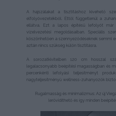
A hajszálakat a tisztításhoz kivehető sz
elfolyóvezetékből. Ettől függetlenül a zuhan
ellátva. Ezt a lapos építésű lefolyót már
vízelvezetési megoldásaiban. Speciális sz
köszönhetően a szennyeződéseknek semmi esél
aztán nincs szükség külön tisztításra.
A sorozatkivitelben 120 cm hosszal szá
legalacsonyabb beépítési magasságban és min
percenkénti lefolyási teljesítményt pr
nagyteljesítményű wellness-zuhanyozók bizton
Rugalmasság és minimalizmus: Az új Viega
lerövidíthető és így minden beépíté