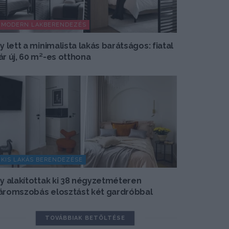
MODERN LAKBERENDEZÉS
gy lett a minimalista lakás barátságos: fiatal
ár új, 60 m²-es otthona
KIS LAKÁS BERENDEZÉSE
gy alakítottak ki 38 négyzetméteren
áromszobás elosztást két gardróbbal
TOVÁBBIAK BETÖLTÉSE