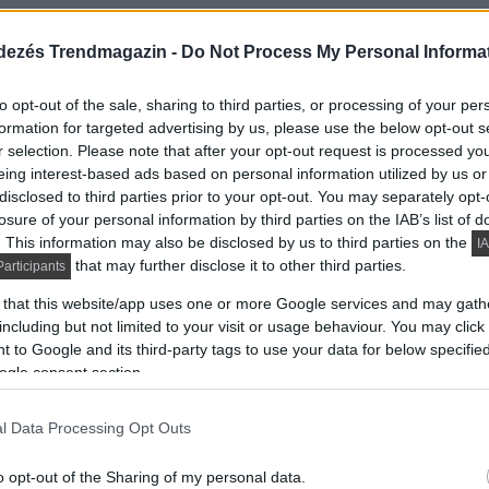
 ami nem csak a fürdőszoba-tervező számára nyújtja a
ószintű zuhanyozók kialakításánál
, hanem a
dezés Trendmagazin -
Do Not Process My Personal Informa
imalizált raktári logisztikát tesz lehetővé. A Viega
nevezhető olyan zuhanylefolyónak, ami minden
to opt-out of the sale, sharing to third parties, or processing of your per
formation for targeted advertising by us, please use the below opt-out s
egyedi gyártmányok ideje lejárt.
r selection. Please note that after your opt-out request is processed y
eing interest-based ads based on personal information utilized by us or
disclosed to third parties prior to your opt-out. You may separately opt-
losure of your personal information by third parties on the IAB’s list of
. This information may also be disclosed by us to third parties on the
IA
 középen elhelyezett fényes, vagy szálcsiszolt
that may further disclose it to other third parties.
articipants
önhetően nyeri el formai hatását és visszafogott
 that this website/app uses one or more Google services and may gath
 Viega új Advantix Vario zuhanylefolyója anélkül
including but not limited to your visit or usage behaviour. You may click 
yezetének. A redukált kialakításnak köszönhetően a
 to Google and its third-party tags to use your data for below specifi
lő látóköréből. A burkolás után már csak egy vékony
ogle consent section.
kővel, vagy profilléccel szegélyezve.
l Data Processing Opt Outs
o opt-out of the Sharing of my personal data.