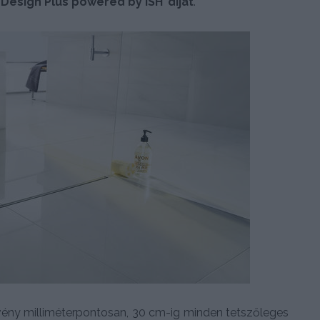
’Design Plus powered by ISH’ díjat
.
lvény milliméterpontosan, 30 cm-ig minden tetszőleges