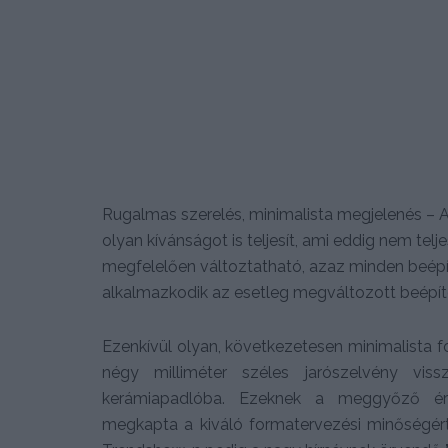
Rugalmas szerelés, minimalista megjelenés – A
olyan kívánságot is teljesít, ami eddig nem tel
megfelelően változtatható, azaz minden beépí
alkalmazkodik az esetleg megváltozott beépít
Ezenkívül olyan, következetesen minimalista fo
négy milliméter széles jarószelvény viss
kerámiapadlóba. Ezeknek a meggyőző érv
megkapta a kiváló formatervezési minőségért j