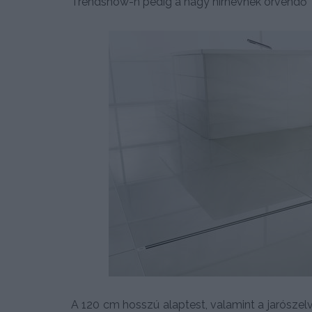
Trendshow-n pedig a nagy hírnévnek örvendő
A 120 cm hosszú alaptest, valamint a jarósze