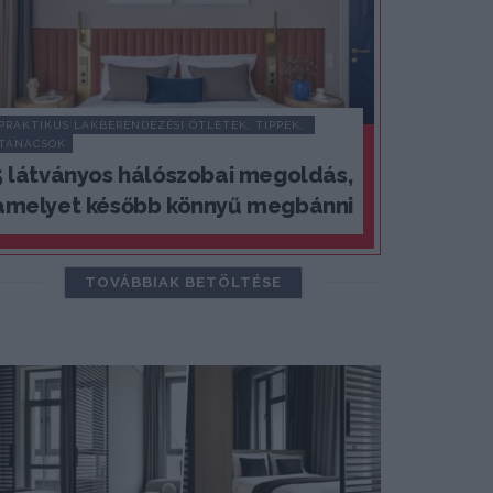
PRAKTIKUS LAKBERENDEZÉSI ÖTLETEK, TIPPEK, 
TANÁCSOK
5 látványos hálószobai megoldás,
amelyet később könnyű megbánni
TOVÁBBIAK BETÖLTÉSE