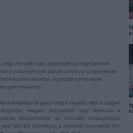
Í
p
 Viega Advantix Vario zuhanylefolyó egyszerre két
jesült a zuhanylefolyók piacán: a hossza az igényeknek
tési helyzetre alkalmas, és problémamentesen
ési geometriákhoz.
rmai kialakítással győzi meg a vásárlót, ahol a csupán
Í
zafogottan elegáns illeszkedést tesz lehetővé a
h
eknek köszönhetően az innovatív zuhanylefolyó
áró ’red dot’ kitüntetést, a frankfurti nemzetközi ISH