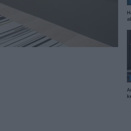
H
a
A
k