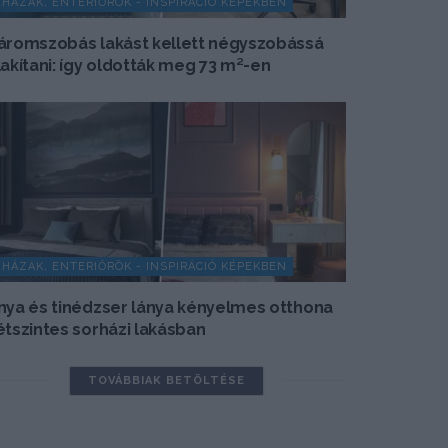
HÁZAK, ENTERIŐRÖK - INSPIRÁCIÓ KÉPEKBEN
áromszobás lakást kellett négyszobássá
lakítani: így oldották meg 73 m²-en
HÁZAK, ENTERIŐRÖK - INSPIRÁCIÓ KÉPEKBEN
nya és tinédzser lánya kényelmes otthona
étszintes sorházi lakásban
TOVÁBBIAK BETÖLTÉSE