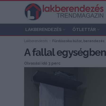
LAKBERENDEZÉS
ÖTLETTÁR
Lakberendezés
Fürdőszoba bútor, berendezés
A fallal egységbe
Olvasási idő 3 perc