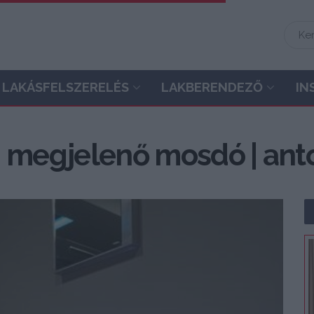
LAKÁSFELSZERELÉS
LAKBERENDEZŐ
IN
n megjelenő mosdó | anto