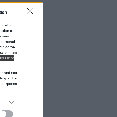
tion
sonal or
ection to
ou may
 personal
out of the
 downstream
B’s List of
er and store
to grant or
ed purposes