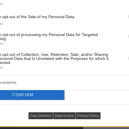
In
o opt-out of the Sale of my Personal Data.
In
to opt-out of processing my Personal Data for Targeted
ing.
In
o opt-out of Collection, Use, Retention, Sale, and/or Sharing
ersonal Data that Is Unrelated with the Purposes for which it
lected.
In
consents
dőszoba, mosdó, kandalló stb. – a cég weboldalán, link
CONFIRM
Data Deletion
Data Access
Privacy Policy