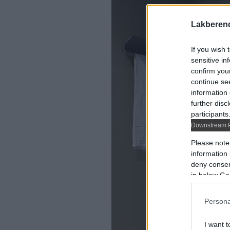
Lakberen
If you wish 
sensitive in
confirm you
continue se
information 
further disc
participants
Downstream P
Please note
information 
deny consent
in below Go
Persona
I want t