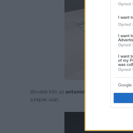
Opted 
I want t
Opted 
I want 
Advertis
Opted 
I want t
of my P
was col
Opted 
Google 
Bővebb info az
antoniolupi
termékekről – für
a képek után.