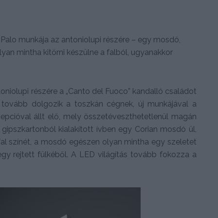
Palo munkája az antoniolupi részére – egy mosdó,
Olyan mintha kitörni készülne a falból, ugyanakkor
niolupi részére a „Canto del Fuoco” kandalló családot
 tovább dolgozik a toszkán cégnek, új munkájával a
epcióval állt elő, mely összetéveszthetetlenül magán
 gipszkartonból kialakított ívben egy Corian mosdó ül,
fal színét, a mosdó egészen olyan mintha egy szeletet
egy rejtett fülkéből. A LED világítás tovább fokozza a