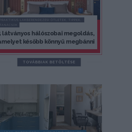
PRAKTIKUS LAKBERENDEZÉSI ÖTLETEK, TIPPEK, 
TANÁCSOK
5 látványos hálószobai megoldás,
amelyet később könnyű megbánni
TOVÁBBIAK BETÖLTÉSE