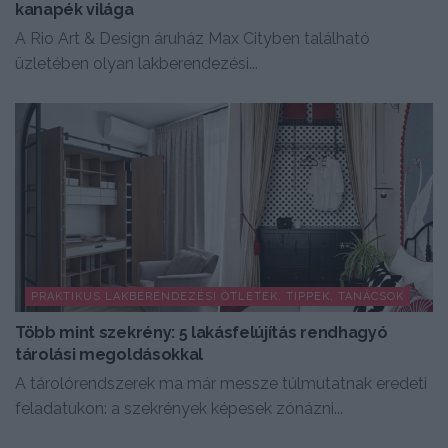
kanapék világa
A Rio Art & Design áruház Max Cityben található
üzletében olyan lakberendezési...
PRAKTIKUS LAKBERENDEZÉSI ÖTLETEK, TIPPEK, TANÁCSOK
Több mint szekrény: 5 lakásfelújítás rendhagyó
tárolási megoldásokkal
A tárolórendszerek ma már messze túlmutatnak eredeti
feladatukon: a szekrények képesek zónázni...