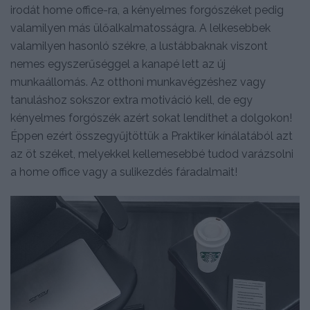
irodát home office-ra, a kényelmes forgószéket pedig
valamilyen más ülőalkalmatosságra. A lelkesebbek
valamilyen hasonló székre, a lustábbaknak viszont
nemes egyszerűséggel a kanapé lett az új
munkaállomás. Az otthoni munkavégzéshez vagy
tanuláshoz sokszor extra motiváció kell, de egy
kényelmes forgószék azért sokat lendíthet a dolgokon!
Éppen ezért összegyűjtöttük a Praktiker kínálatából azt
az öt széket, melyekkel kellemesebbé tudod varázsolni
a home office vagy a sulikezdés fáradalmait!