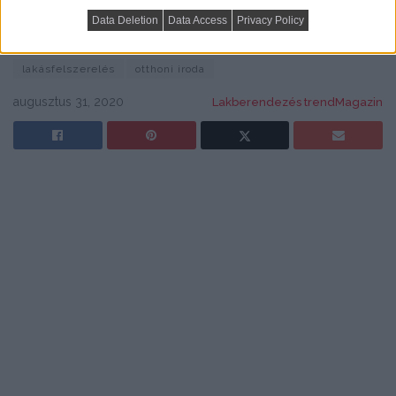
jelenjenek meg cikkeink a Google-találataidban.
Data Deletion
Data Access
Privacy Policy
címkék:
bútor
forgószék
iroda
irodabútor
lakásfelszerelés
otthoni iroda
augusztus 31, 2020
Lakberendezés trendMagazin