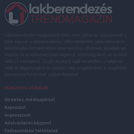
Lakberendezési magazinunk több ezer cikkel és százezernél is
több képpel a lakberendezés, otthonteremtés, lakásdekoráció,
lakásfelújítás témaköreiben kínál hasznos ötleteket, tippeket, ad
inspirációt és információkat cégekről, újdonságokról, az örökké
változó trendekről. Gyűjts anyagot saját terveidhez a hatalmas
ötlet és képanyagból és keresd meg projektedhez a megfelelő
beszerzési forrásokat, szakembereket.
Hasznos oldalak
Hirdetés, médiaajánlat
Kapcsolat
Impresszum
Adatvédelmi központ
Felhasználási feltételek