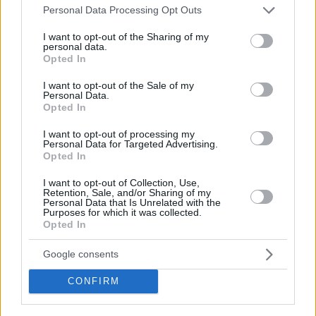
Please note that this website/app uses one or more Google
Personal Data Processing Opt Outs
services and may gather and store information including but
Bútor, lakásberendezés ötletek, trendek,
not limited to your visit or usage behaviour. You may click to
I want to opt-out of the Sharing of my
personal data.
grant or deny consent to Google and its third-party tags to
újdonságok
Opted In
use your data for below specified purposes in below Google
consent section.
I want to opt-out of the Sale of my
Personal Data.
Opted In
I want to opt-out of processing my
Personal Data for Targeted Advertising.
Opted In
I want to opt-out of Collection, Use,
Retention, Sale, and/or Sharing of my
Personal Data that Is Unrelated with the
Purposes for which it was collected.
Opted In
Google consents
CONFIRM
Kedveled a Lakbermagazint? Állítsd be itt, hogy előrébb