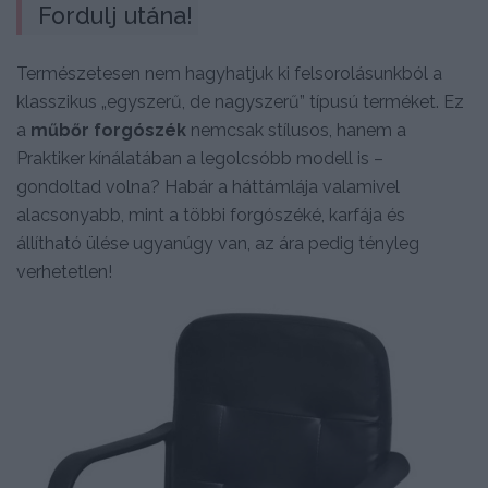
Fordulj utána!
Természetesen nem hagyhatjuk ki felsorolásunkból a
klasszikus „egyszerű, de nagyszerű” típusú terméket. Ez
a
műbőr forgószék
nemcsak stílusos, hanem a
Praktiker kínálatában a legolcsóbb modell is –
gondoltad volna? Habár a háttámlája valamivel
alacsonyabb, mint a többi forgószéké, karfája és
állítható ülése ugyanúgy van, az ára pedig tényleg
verhetetlen!