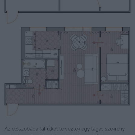
Az előszobába falfülkét terveztek egy tágas szekrény