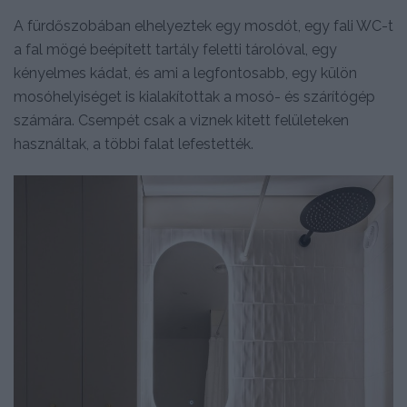
A fürdőszobában elhelyeztek egy mosdót, egy fali WC-t
a fal mögé beépített tartály feletti tárolóval, egy
kényelmes kádat, és ami a legfontosabb, egy külön
mosóhelyiséget is kialakítottak a mosó- és szárítógép
számára. Csempét csak a viznek kitett felületeken
használtak, a többi falat lefestették.