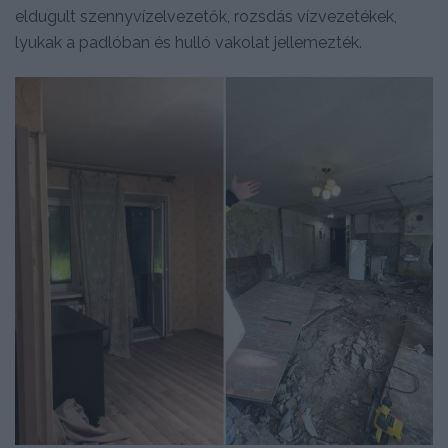
eldugult szennyvízelvezetők, rozsdás vízvezetékek,
lyukak a padlóban és hulló vakolat jellemezték.