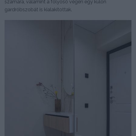
számára, valamint a folyosó végén egy külön
gardróbszobát is kialakítottak.