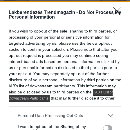
Lakberendezés Trendmagazin -
Do Not Process My
Personal Information
If you wish to opt-out of the sale, sharing to third parties, or
processing of your personal or sensitive information for
targeted advertising by us, please use the below opt-out
section to confirm your selection. Please note that after your
opt-out request is processed you may continue seeing
interest-based ads based on personal information utilized by
us or personal information disclosed to third parties prior to
your opt-out. You may separately opt-out of the further
disclosure of your personal information by third parties on the
IAB’s list of downstream participants. This information may
also be disclosed by us to third parties on the
IAB’s List of
that may further disclose it to other
Downstream Participants
Minden helyiségben mosható festéket használtak a
third parties.
falakon, a kiemelt, hangsúlyos felületek kivételével. „A
Please note that this website/app uses one or more Google
Personal Data Processing Opt Outs
festett falak nemcsak szépek, hanem praktikusak is. A
services and may gather and store information including but
szennyeződések könnyen eltávolíthatók egy nedves
not limited to your visit or usage behaviour. You may click to
I want to opt-out of the Sharing of my