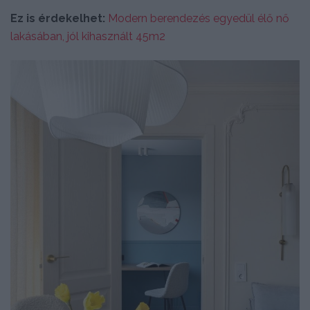
Ez is érdekelhet:
Modern berendezés egyedül élő nő
lakásában, jól kihasznált 45m2