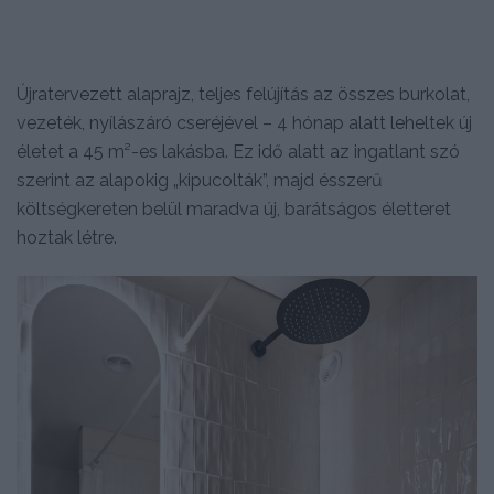
Újratervezett alaprajz, teljes felújítás az összes burkolat,
vezeték, nyílászáró cseréjével – 4 hónap alatt leheltek új
életet a 45 m²-es lakásba. Ez idő alatt az ingatlant szó
szerint az alapokig „kipucolták”, majd ésszerű
költségkereten belül maradva új, barátságos életteret
hoztak létre.