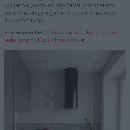
spotlámpák jelentik a fő fényforrást, csak az étkező
zónát emeli ki egy nagyméretű, szövet lámpaernyős
függesztett lámpa.
Ez is érdekelhet:
Modern átalakulás: Így lett világos,
légies, japandi stílusú otthon 45m2-en