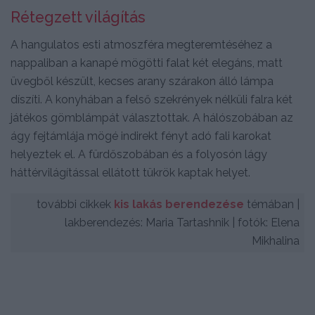
Rétegzett világítás
A hangulatos esti atmoszféra megteremtéséhez a
nappaliban a kanapé mögötti falat két elegáns, matt
üvegből készült, kecses arany szárakon álló lámpa
díszíti. A konyhában a felső szekrények nélküli falra két
játékos gömblámpát választottak. A hálószobában az
ágy fejtámlája mögé indirekt fényt adó fali karokat
helyeztek el. A fürdőszobában és a folyosón lágy
háttérvilágítással ellátott tükrök kaptak helyet.
további cikkek
kis lakás berendezése
témában |
lakberendezés: Maria Tartashnik | fotók: Elena
Mikhalina