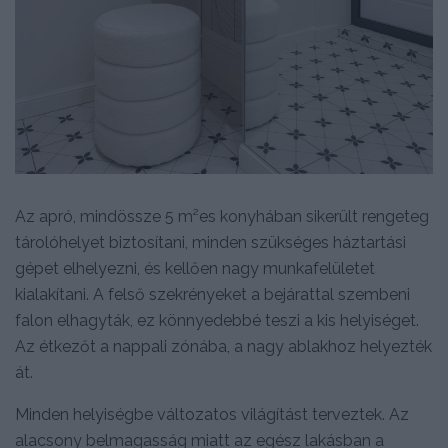
Az apró, mindössze 5 m²es konyhában sikerült rengeteg
tárolóhelyet biztosítani, minden szükséges háztartási
gépet elhelyezni, és kellően nagy munkafelületet
kialakítani. A felső szekrényeket a bejárattal szembeni
falon elhagyták, ez könnyedebbé teszi a kis helyiséget.
Az étkezőt a nappali zónába, a nagy ablakhoz helyezték
át.
Minden helyiségbe változatos világítást terveztek. Az
alacsony belmagasság miatt az egész lakásban a