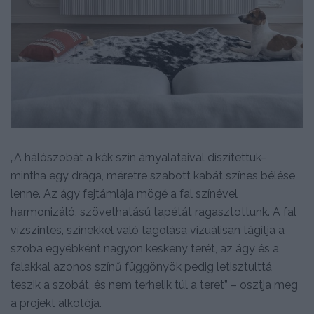
„A hálószobát a kék szín árnyalataival díszítettük–
mintha egy drága, méretre szabott kabát színes bélése
lenne. Az ágy fejtámlája mögé a fal színével
harmonizáló, szövethatású tapétát ragasztottunk. A fal
vízszintes, színekkel való tagolása vizuálisan tágítja a
szoba egyébként nagyon keskeny terét, az ágy és a
falakkal azonos színű függönyök pedig letisztulttá
teszik a szobát, és nem terhelik túl a teret” – osztja meg
a projekt alkotója.