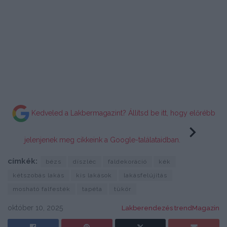
Kedveled a Lakbermagazint? Állítsd be itt, hogy előrébb
jelenjenek meg cikkeink a Google-találataidban.
címkék:
bézs
díszléc
faldekoráció
kék
kétszobás lakás
kis lakások
lakásfelújítás
mosható falfesték
tapéta
tükör
október 10, 2025
Lakberendezés trendMagazin