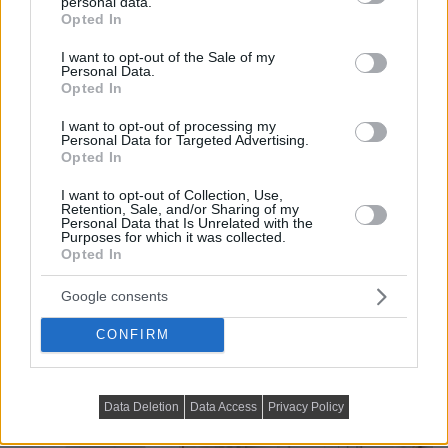
personal data.
ruhával, a komolyabb felületi sérülések pedig könnyen
grant or deny consent to Google and its third-party tags to
Opted In
use your data for below specified purposes in below Google
javíthatók” – mondja a tervező.
consent section.
I want to opt-out of the Sale of my
Personal Data.
A főbb helyiségek világos, meleg tónusokat kaptak, így
Opted In
a tér könnyeddé és barátságossá vált. A nappali falait
I want to opt-out of processing my
díszlécekkel dekorálták, amelyeket a TV falon díszes
Personal Data for Targeted Advertising.
sarokelemekkel, máshol bronzszínű tükörbetétekkel
Opted In
egészítettek ki.
I want to opt-out of Collection, Use,
Retention, Sale, and/or Sharing of my
Ez is érdekelhet:
Eredeti, a lakó személyiségét tükröző
Personal Data that Is Unrelated with the
Purposes for which it was collected.
berendezés, érdekes, hangulatos tér 45m2-en
Opted In
Google consents
CONFIRM
Data Deletion
Data Access
Privacy Policy