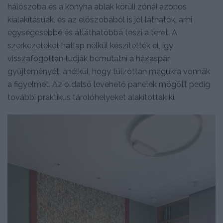
hálószoba és a konyha ablak körüli zónái azonos
kialakításúak, és az előszobából is jól láthatók, ami
egységesebbé és átláthatóbbá teszi a teret. A
szerkezeteket hátlap nélkül készítették el, így
visszafogottan tudják bemutatni a házaspár
gyűjteményét, anélkül, hogy túlzottan magukra vonnák
a figyelmet. Az oldalsó levehető panelek mögött pedig
további praktikus tárolóhelyeket alakítottak ki.