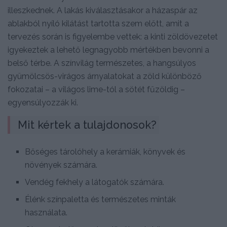
illeszkednek. A lakás kiválasztásakor a házaspár az
ablakból nyíló kilátást tartotta szem előtt, amit a
tervezés során is figyelembe vettek: a kinti zöldövezetet
igyekeztek a lehető legnagyobb mértékben bevonni a
belső térbe. A színvilág természetes, a hangsúlyos
gyümölcsös-virágos árnyalatokat a zöld különböző
fokozatai – a világos lime-tól a sötét fűzöldig –
egyensúlyozzák ki.
Mit kértek a tulajdonosok?
Bőséges tárolóhely a kerámiák, könyvek és
növények számára.
Vendég fekhely a látogatók számára.
Élénk színpaletta és természetes minták
használata.