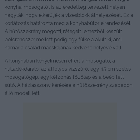
konyhai mosogatót is az eredetileg tervezett helyen
hagyták, hogy elkerüljék a vizesblokk áthelyezését. Ez a
korlátozás határozta meg a konyhabútor elrendezését.
A hűtőszekrény mögötti, rétegelt lemezből készült
polcrendszer mellett pedig egy fülke alakult ki, ami
hamar a család macskájának kedvenc helyévé vált.
A konyhában kényelmesen elfért a mosogató, a
hulladékdaráló, az átfolyós vízszűrő, egy 45 cm széles
mosogatógép, egy kétzónás főzőlap és a beépített
sütő. A háziasszony kérésére a hűtőszekrény szabadon
álló modell lett.