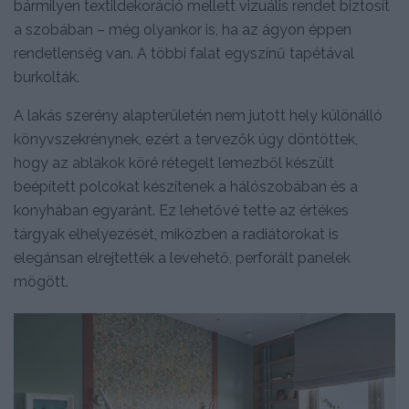
bármilyen textildekoráció mellett vizuális rendet biztosít
a szobában – még olyankor is, ha az ágyon éppen
rendetlenség van. A többi falat egyszínű tapétával
burkolták.
A lakás szerény alapterületén nem jutott hely különálló
könyvszekrénynek, ezért a tervezők úgy döntöttek,
hogy az ablakok köré rétegelt lemezből készült
beépített polcokat készítenek a hálószobában és a
konyhában egyaránt. Ez lehetővé tette az értékes
tárgyak elhelyezését, miközben a radiátorokat is
elegánsan elrejtették a levehető, perforált panelek
mögött.