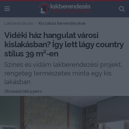
Lakberendezés
Kis lakás berendezése
Vidéki ház hangulat városi
kislakásban? Így lett lágy country
stílus 39 m²-en
Színes és vidám lakberendezési projekt,
rengeteg természetes minta egy kis
lakásban
Olvasási idő 5 perc