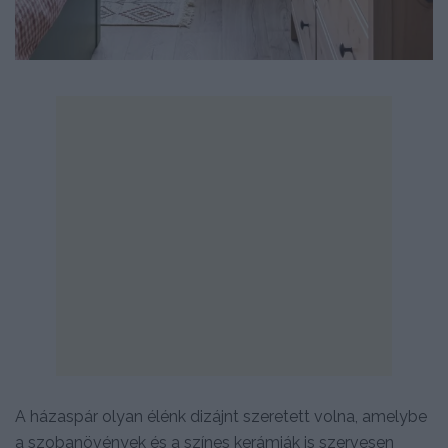
A házaspár olyan élénk dizájnt szeretett volna, amelybe
a szobanövények és a színes kerámiák is szervesen