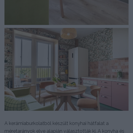
A kerámiaburkolatból készült konyhai hátfalat a
méretarányok elve alapján választották ki. A konyha és