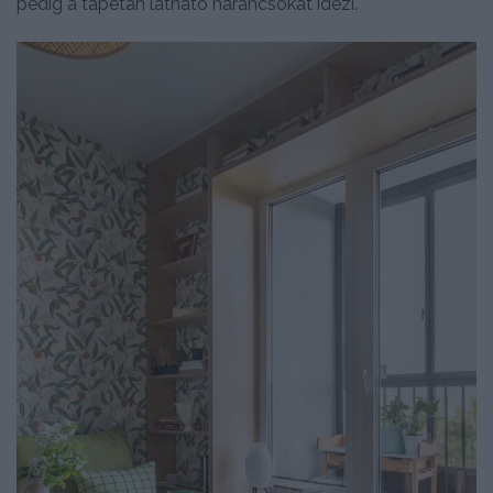
pedig a tapétán látható narancsokat idézi.