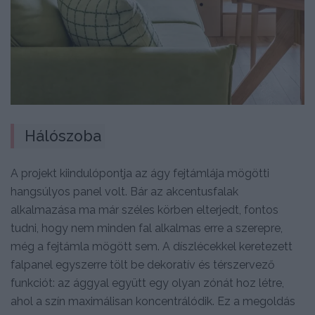
Hálószoba
A projekt kiindulópontja az ágy fejtámlája mögötti
hangsúlyos panel volt. Bár az akcentusfalak
alkalmazása ma már széles körben elterjedt, fontos
tudni, hogy nem minden fal alkalmas erre a szerepre,
még a fejtámla mögött sem. A díszlécekkel keretezett
falpanel egyszerre tölt be dekoratív és térszervező
funkciót: az ággyal együtt egy olyan zónát hoz létre,
ahol a szín maximálisan koncentrálódik. Ez a megoldás