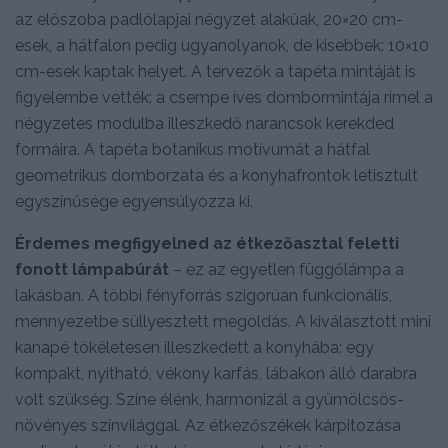
az előszoba padlólapjai négyzet alakúak, 20×20 cm-
esek, a hátfalon pedig ugyanolyanok, de kisebbek: 10×10
cm-esek kaptak helyet. A tervezők a tapéta mintáját is
figyelembe vették: a csempe íves dombormintája rímel a
négyzetes modulba illeszkedő narancsok kerekded
formáira. A tapéta botanikus motívumát a hátfal
geometrikus domborzata és a konyhafrontok letisztult
egyszínűsége egyensúlyozza ki.
Érdemes megfigyelned az étkezőasztal feletti
fonott lámpabúrát
– ez az egyetlen függőlámpa a
lakásban. A többi fényforrás szigorúan funkcionális,
mennyezetbe süllyesztett megoldás. A kiválasztott mini
kanapé tökéletesen illeszkedett a konyhába: egy
kompakt, nyitható, vékony karfás, lábakon álló darabra
volt szükség. Színe élénk, harmonizál a gyümölcsös-
növényes színvilággal. Az étkezőszékek kárpitozása