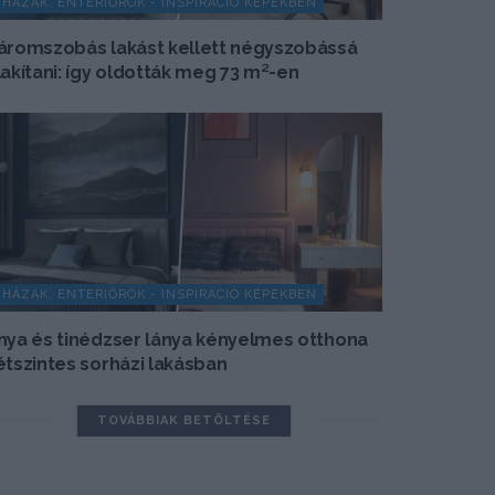
HÁZAK, ENTERIŐRÖK - INSPIRÁCIÓ KÉPEKBEN
áromszobás lakást kellett négyszobássá
lakítani: így oldották meg 73 m²-en
HÁZAK, ENTERIŐRÖK - INSPIRÁCIÓ KÉPEKBEN
nya és tinédzser lánya kényelmes otthona
étszintes sorházi lakásban
TOVÁBBIAK BETÖLTÉSE