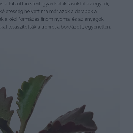
 túlzottan steril, gyári kialakításoktól az egyedi,
életesség helyett ma már azok a darabok a
ak a kézi formázás finom nyomai és az anyagok
at letaszították a trónról a bordázott, egyenetlen,