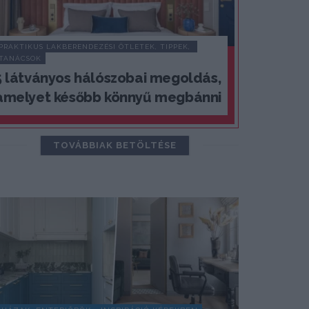
PRAKTIKUS LAKBERENDEZÉSI ÖTLETEK, TIPPEK, 
TANÁCSOK
5 látványos hálószobai megoldás,
amelyet később könnyű megbánni
TOVÁBBIAK BETÖLTÉSE