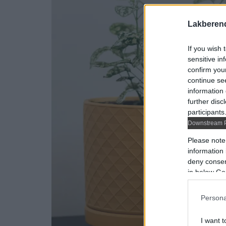
Lakberen
If you wish 
sensitive in
confirm you
continue se
information 
further disc
participants
Downstream P
Please note
information 
deny consent
in below Go
Persona
I want t