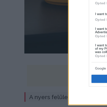
Opted 
I want t
Opted 
I want 
Advertis
Opted 
I want t
of my P
was col
Opted 
Google 
A nyers felületek és a matt