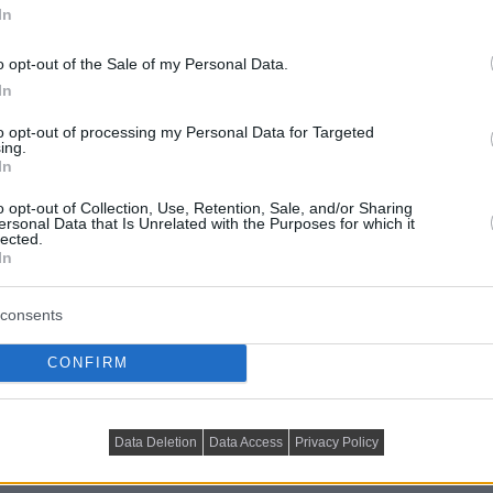
In
o opt-out of the Sale of my Personal Data.
In
to opt-out of processing my Personal Data for Targeted
ing.
In
o opt-out of Collection, Use, Retention, Sale, and/or Sharing
ersonal Data that Is Unrelated with the Purposes for which it
lected.
In
consents
CONFIRM
 textúrák reneszánsza
Data Deletion
Data Access
Privacy Policy