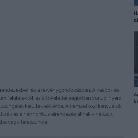
H
a
kberendezésben és a növénygondozásban. A kaspó- és
A
lan felületektől, és a tökéletlenségükben vonzó, nyers
k
zsungelek kerültek előtérbe. A nemzetközi irányzatok
túrák és a harmonikus elrendezés állnak – nézzük,
kba vagy teraszunkra!