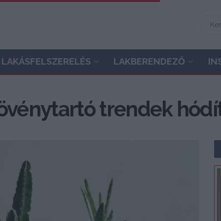
LAKÁSFELSZERELÉS
LAKBERENDEZŐ
IN
növénytartó trendek hód