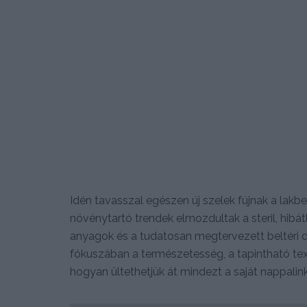
Idén tavasszal egészen új szelek fújnak a la
növénytartó trendek elmozdultak a steril, hibát
anyagok és a tudatosan megtervezett beltéri d
fókuszában a természetesség, a tapintható tex
hogyan ültethetjük át mindezt a saját nappalin