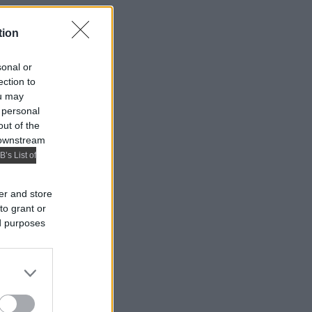
tion
sonal or
ection to
ou may
 personal
out of the
 downstream
B’s List of
er and store
to grant or
ed purposes