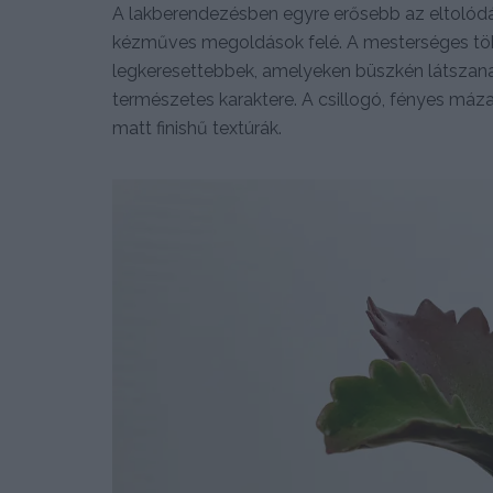
A lakberendezésben egyre erősebb az eltolódás a
kézműves megoldások felé. A mesterséges tök
legkeresettebbek, amelyeken büszkén látszan
természetes karaktere. A csillogó, fényes mázak
matt finishű textúrák.