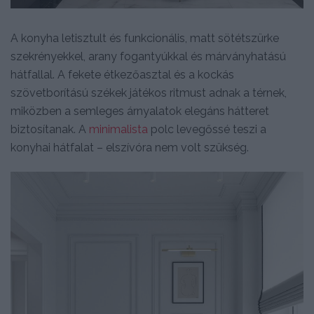
A konyha letisztult és funkcionális, matt sötétszürke
szekrényekkel, arany fogantyúkkal és márványhatású
hátfallal. A fekete étkezőasztal és a kockás
szövetborítású székek játékos ritmust adnak a térnek,
miközben a semleges árnyalatok elegáns hátteret
biztosítanak. A
minimalista
polc levegőssé teszi a
konyhai hátfalat – elszívóra nem volt szükség.