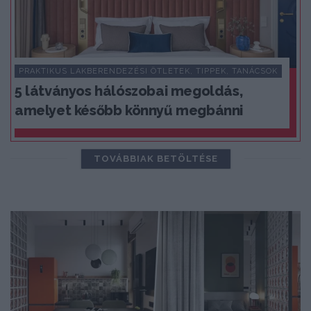
PRAKTIKUS LAKBERENDEZÉSI ÖTLETEK, TIPPEK, TANÁCSOK
5 látványos hálószobai megoldás,
amelyet később könnyű megbánni
TOVÁBBIAK BETÖLTÉSE