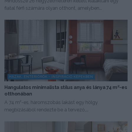
Mindössze 26 négyzetméteren kellett kialakítani egy
fiatal férfi számára olyan otthont, amelyben...
HÁZAK, ENTERIŐRÖK - INSPIRÁCIÓ KÉPEKBEN
Hangulatos minimalista stílus anya és lánya 74 m²-es
otthonában
A 74 m²-es, háromszobás lakást egy hölgy
megbízásából rendezte be a tervező,...