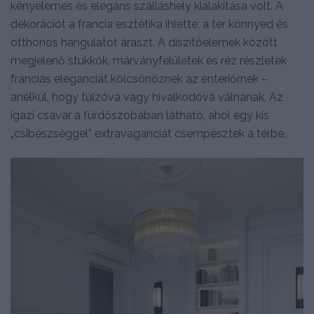
kényelemes és elegáns szálláshely kialakítása volt. A
dekorációt a francia esztétika ihlette, a tér könnyed és
otthonos hangulatot áraszt. A díszítőelemek között
megjelenő stukkók, márványfelületek és réz részletek
franciás eleganciát kölcsönöznek az enteriőrnek –
anélkül, hogy túlzóvá vagy hivalkodóvá válnának. Az
igazi csavar a fürdőszobában látható, ahol egy kis
„csibészséggel” extravaganciát csempésztek a térbe.