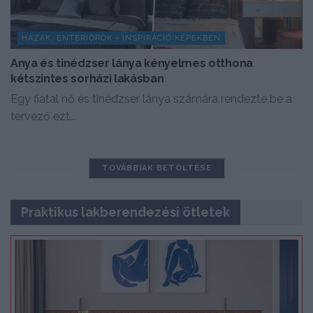
HÁZAK, ENTERIŐRÖK - INSPIRÁCIÓ KÉPEKBEN
Anya és tinédzser lánya kényelmes otthona
kétszintes sorházi lakásban
Egy fiatal nő és tinédzser lánya számára rendezte be a
tervező ezt...
TOVÁBBIAK BETÖLTÉSE
Praktikus lakberendezési ötletek