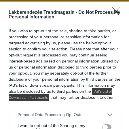
A fürdőszoba kettős karaktert kapott: a klasszikus
Lakberendezés Trendmagazin -
Do Not Process My
márványburkolat időtlen eleganciát kölcsönöz, míg a
Personal Information
graffiti-stílusú fal
egy merész és váratlan csavart ad a
térnek. A fekete mosdószekrény kontrasztot alkot a
If you wish to opt-out of the sale, sharing to third parties, or
fehér kőburkolattal, a letisztult formák pedig modern és
processing of your personal or sensitive information for
targeted advertising by us, please use the below opt-out
stílusos megjelenést biztosítanak. A falikarok arany
section to confirm your selection. Please note that after your
fémrészei visszaköszönnek a lakás többi részén is, így
opt-out request is processed you may continue seeing
egységet teremtenek az enteriőrben.
interest-based ads based on personal information utilized by
us or personal information disclosed to third parties prior to
your opt-out. You may separately opt-out of the further
disclosure of your personal information by third parties on the
IAB’s list of downstream participants. This information may
also be disclosed by us to third parties on the
IAB’s List of
that may further disclose it to other
Downstream Participants
third parties.
Please note that this website/app uses one or more Google
Personal Data Processing Opt Outs
services and may gather and store information including but
not limited to your visit or usage behaviour. You may click to
I want to opt-out of the Sharing of my