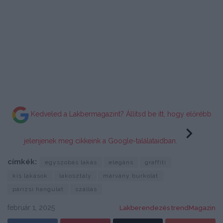
Kedveled a Lakbermagazint? Állítsd be itt, hogy előrébb
jelenjenek meg cikkeink a Google-találataidban.
címkék:
egyszobás lakás
elegáns
graffiti
kis lakások
lakosztály
márvány burkolat
párizsi hangulat
szállás
február 1, 2025
Lakberendezés trendMagazin