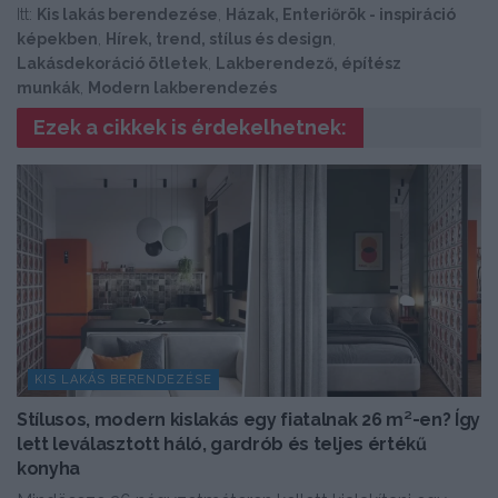
Itt:
Kis lakás berendezése
,
Házak, Enteriőrök - inspiráció
képekben
,
Hírek, trend, stílus és design
,
Lakásdekoráció ötletek
,
Lakberendező, építész
munkák
,
Modern lakberendezés
Ezek a cikkek is érdekelhetnek:
KIS LAKÁS BERENDEZÉSE
Stílusos, modern kislakás egy fiatalnak 26 m²-en? Így
lett leválasztott háló, gardrób és teljes értékű
konyha