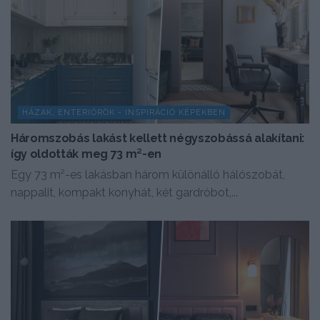
HÁZAK, ENTERIŐRÖK - INSPIRÁCIÓ KÉPEKBEN
Háromszobás lakást kellett négyszobássá alakítani:
így oldották meg 73 m²-en
Egy 73 m²-es lakásban három különálló hálószobát,
nappalit, kompakt konyhát, két gardróbot,...