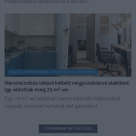
megbízásából rendezte be a tervező,...
HÁZAK, ENTERIŐRÖK - INSPIRÁCIÓ KÉPEKBEN
Háromszobás lakást kellett négyszobássá alakítani:
így oldották meg 73 m²-en
Egy 73 m²-es lakásban három különálló hálószobát,
nappalit, kompakt konyhát, két gardróbot,...
TOVÁBBIAK BETÖLTÉSE