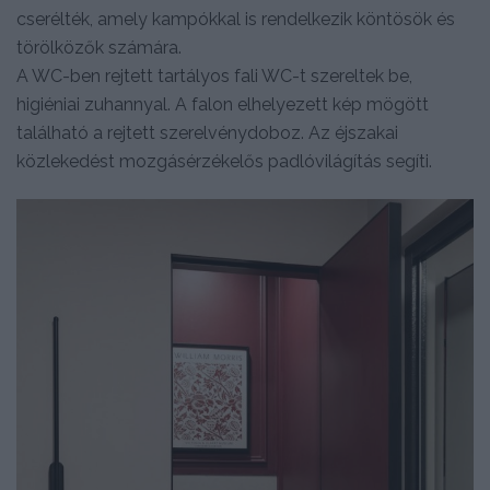
cserélték, amely kampókkal is rendelkezik köntösök és
törölközők számára.
A WC-ben rejtett tartályos fali WC-t szereltek be,
higiéniai zuhannyal. A falon elhelyezett kép mögött
található a rejtett szerelvénydoboz. Az éjszakai
közlekedést mozgásérzékelős padlóvilágítás segíti.