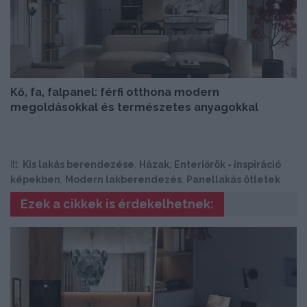
Kő, fa, falpanel: férfi otthona modern
megoldásokkal és természetes anyagokkal
Itt:
Kis lakás berendezése
,
Házak, Enteriőrök - inspiráció
képekben
,
Modern lakberendezés
,
Panellakás ötletek
Ezek a cikkek is érdekelhetnek: