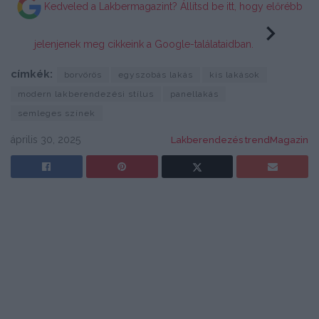
Kedveled a Lakbermagazint? Állítsd be itt, hogy előrébb
jelenjenek meg cikkeink a Google-találataidban.
címkék:
borvörös
egyszobás lakás
kis lakások
modern lakberendezési stílus
panellakás
semleges színek
április 30, 2025
Lakberendezés trendMagazin