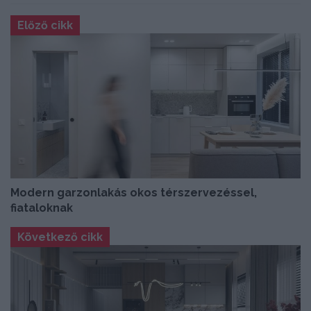
Előző cikk
Modern garzonlakás okos térszervezéssel,
fiataloknak
Következő cikk