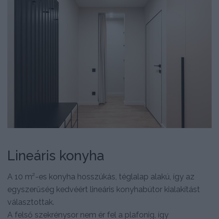
Lineáris konyha
A 10 m²-es konyha hosszúkás, téglalap alakú, így az
egyszerűség kedvéért lineáris konyhabútor kialakítást
választottak.
A felső szekrénysor nem ér fel a plafonig, így