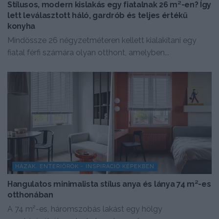
Stílusos, modern kislakás egy fiatalnak 26 m²-en? Így
lett leválasztott háló, gardrób és teljes értékű
konyha
Mindössze 26 négyzetméteren kellett kialakítani egy
fiatal férfi számára olyan otthont, amelyben...
HÁZAK, ENTERIŐRÖK - INSPIRÁCIÓ KÉPEKBEN
Hangulatos minimalista stílus anya és lánya 74 m²-es
otthonában
A 74 m²-es, háromszobás lakást egy hölgy