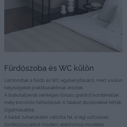
Fürdőszoba és WC külön
Lemondtak a fürdő és WC egybenyitásáról, mert a külön
helyiségeket praktikusabbnak érezték.
A burkolatoknál semleges tónusú gránitot kombináltak
mély borvörös falfestéssel. A falakat díszlécekkel tették
izgalmasabbá.
A kádat zuhanykabin váltotta fel, a régi vízfűtéses
törölközőszárítót modern, elektromos modellre