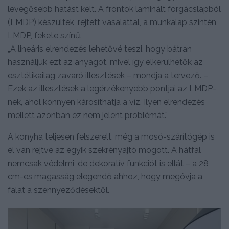
levegősebb hatást kelt. A frontok laminált forgácslapból
(LMDP) készültek, rejtett vasalattal, a munkalap szintén
LMDP, fekete színű.
„A lineáris elrendezés lehetővé teszi, hogy bátran
használjuk ezt az anyagot, mivel így elkerülhetők az
esztétikailag zavaró illesztések – mondja a tervező. –
Ezek az illesztések a legérzékenyebb pontjai az LMDP-
nek, ahol könnyen károsíthatja a víz. Ilyen elrendezés
mellett azonban ez nem jelent problémát.”
A konyha teljesen felszerelt, még a mosó-szárítógép is
el van rejtve az egyik szekrényajtó mögött. A hátfal
nemcsak védelmi, de dekoratív funkciót is ellát – a 28
cm-es magasság elegendő ahhoz, hogy megóvja a
falat a szennyeződésektől.