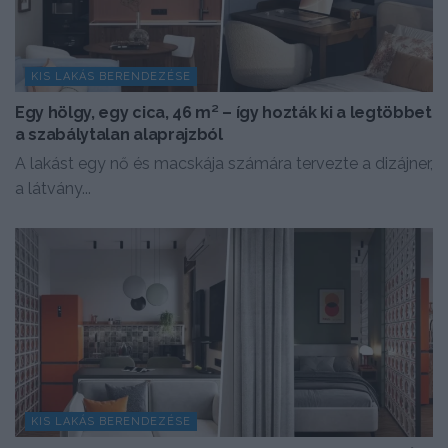
KIS LAKÁS BERENDEZÉSE
Egy hölgy, egy cica, 46 m² – így hozták ki a legtöbbet
a szabálytalan alaprajzból
A lakást egy nő és macskája számára tervezte a dizájner,
a látvány...
KIS LAKÁS BERENDEZÉSE