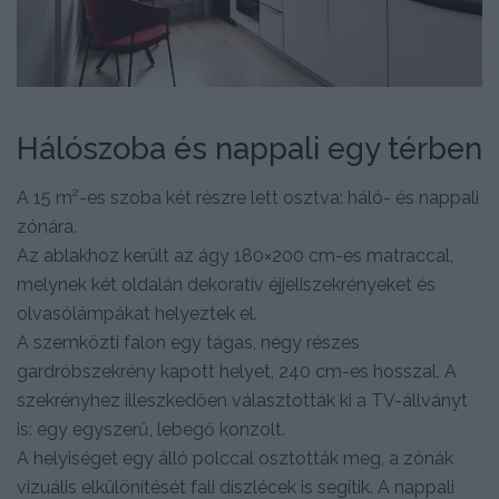
Hálószoba és nappali egy térben
A 15 m²-es szoba két részre lett osztva: háló- és nappali
zónára.
Az ablakhoz került az ágy 180×200 cm-es matraccal,
melynek két oldalán dekoratív éjjeliszekrényeket és
olvasólámpákat helyeztek el.
A szemközti falon egy tágas, négy részes
gardróbszekrény kapott helyet, 240 cm-es hosszal. A
szekrényhez illeszkedően választották ki a TV-állványt
is: egy egyszerű, lebegő konzolt.
A helyiséget egy álló polccal osztották meg, a zónák
vizuális elkülönítését fali díszlécek is segítik. A nappali