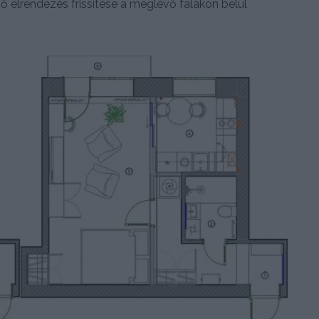
lső elrendezés frissítése a meglévő falakon belül