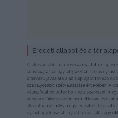
Eredeti állapot és a tér alap
A lakás korábbi tulajdonosai már tettek lépések
konyhaajtót, és egy kifejezetten széles nyílást a
a tervező javaslatára az alaprajzot tovább opt
szabályosabb szétválasztása érdekében. A ko
válaszfalat építettek be – ez a szerkezeti meg
konyha szükség esetén hermetikusan és szabál
állapotban vizuálisan egységesíti és tágasabb
nyílást egy letisztult, rejtett tokos, fallal egy 