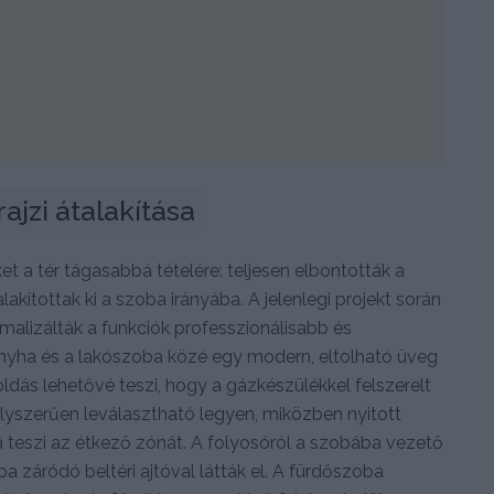
rajzi átalakítása
et a tér tágasabbá tételére: teljesen elbontották a
lakítottak ki a szoba irányába. A jelenlegi projekt során
imalizálták a funkciók professzionálisabb és
nyha és a lakószoba közé egy modern, eltolható üveg
oldás lehetővé teszi, hogy a gázkészülékkel felszerelt
yszerűen leválasztható legyen, miközben nyitott
á teszi az étkező zónát. A folyosóról a szobába vezető
síkba záródó beltéri ajtóval látták el. A fürdőszoba