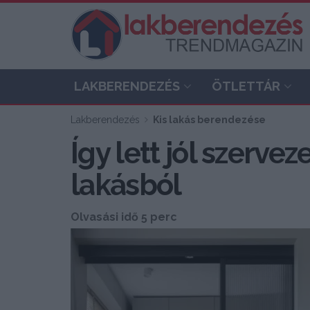
LAKBERENDEZÉS
ÖTLETTÁR
Lakberendezés
Kis lakás berendezése
Így lett jól szerve
lakásból
Olvasási idő 5 perc