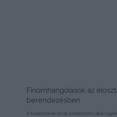
Finomhangolások az elosz
berendezésben
A tulajdonosok azzal a határozott céllal vágt