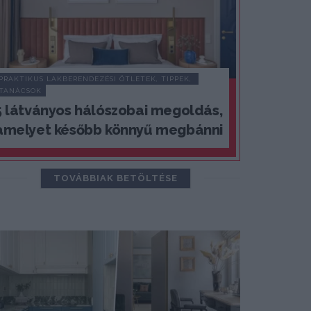
PRAKTIKUS LAKBERENDEZÉSI ÖTLETEK, TIPPEK, 
TANÁCSOK
5 látványos hálószobai megoldás,
amelyet később könnyű megbánni
TOVÁBBIAK BETÖLTÉSE