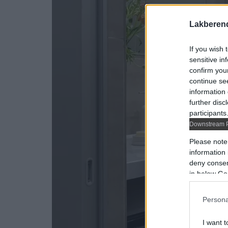
Lakberen
If you wish 
sensitive in
confirm you
continue se
information 
further disc
participants
Downstream P
Please note
information 
deny consent
in below Go
Persona
I want t