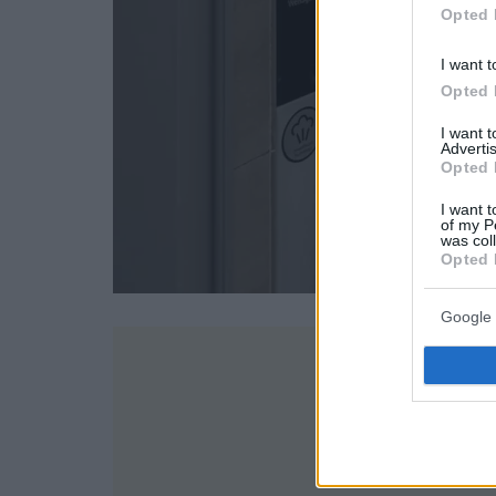
Opted 
I want t
Opted 
I want 
Advertis
Opted 
I want t
of my P
was col
Opted 
Google 