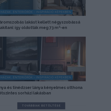
HÁZAK, ENTERIŐRÖK - INSPIRÁCIÓ KÉPEKBEN
áromszobás lakást kellett négyszobássá
lakítani: így oldották meg 73 m²-en
HÁZAK, ENTERIŐRÖK - INSPIRÁCIÓ KÉPEKBEN
nya és tinédzser lánya kényelmes otthona
étszintes sorházi lakásban
TOVÁBBIAK BETÖLTÉSE