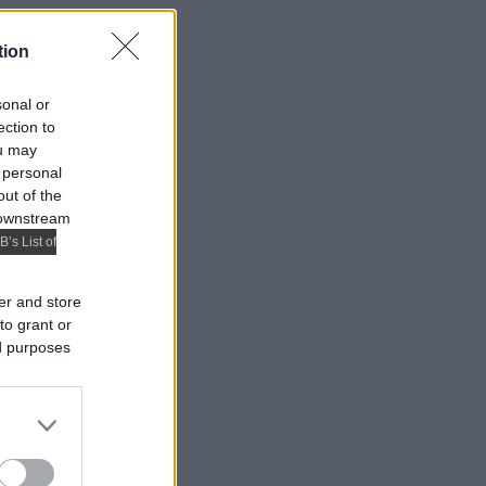
tion
sonal or
ection to
ou may
 personal
out of the
 downstream
B’s List of
er and store
to grant or
ed purposes