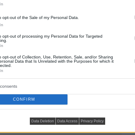
In
o opt-out of the Sale of my Personal Data.
In
to opt-out of processing my Personal Data for Targeted
ing.
In
o opt-out of Collection, Use, Retention, Sale, and/or Sharing
ersonal Data that Is Unrelated with the Purposes for which it
lected.
In
consents
CONFIRM
Data Deletion
Data Access
Privacy Policy