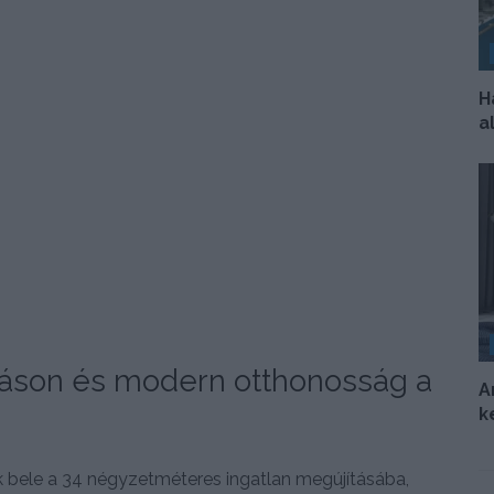
H
a
táson és modern otthonosság a
A
k
ak bele a 34 négyzetméteres ingatlan megújításába,