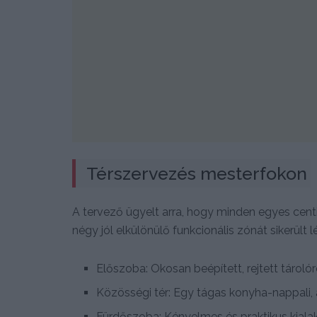
Térszervezés mesterfokon
A tervező ügyelt arra, hogy minden egyes cen
négy jól elkülönülő funkcionális zónát sikerült l
Előszoba: Okosan beépített, rejtett tároló
Közösségi tér: Egy tágas konyha-nappali,
Fürdőszoba: Kényelmes és praktikus kialak