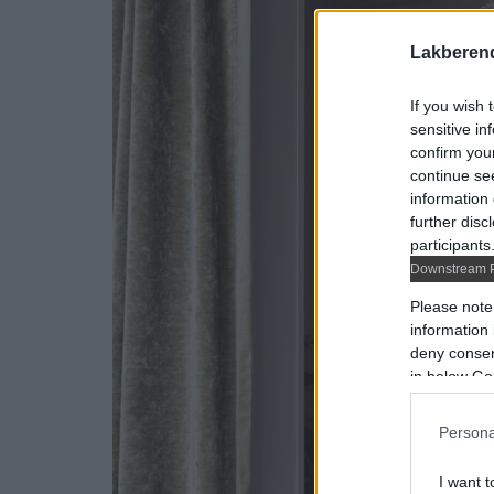
Lakberen
If you wish 
sensitive in
confirm you
continue se
information 
further disc
participants
Downstream P
Please note
information 
deny consent
in below Go
Persona
I want t