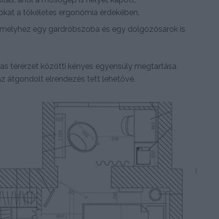
okat a tökéletes ergonómia érdekében.
, amelyhez egy gardróbszoba és egy dolgozósarok is
gas térérzet közötti kényes egyensúly megtartása
 az átgondolt elrendezés tett lehetővé.