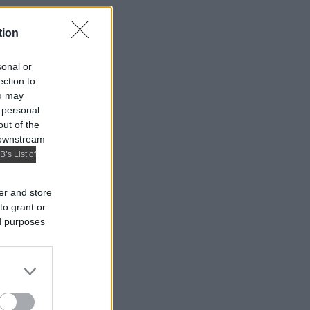
tion
sonal or
ection to
ou may
 personal
out of the
 downstream
B’s List of
er and store
to grant or
ed purposes