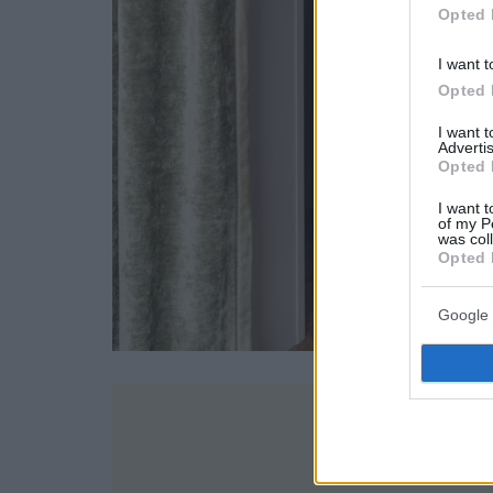
Opted 
I want t
Opted 
I want 
Advertis
Opted 
I want t
of my P
was col
Opted 
Google 