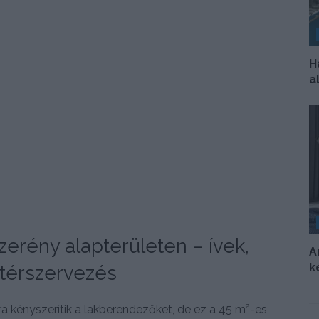
H
a
zerény alapterületen – ívek,
A
k
 térszervezés
 kényszerítik a lakberendezőket, de ez a 45 m²-es