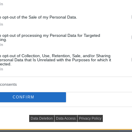
In
o opt-out of the Sale of my Personal Data.
In
to opt-out of processing my Personal Data for Targeted
ing.
In
o opt-out of Collection, Use, Retention, Sale, and/or Sharing
ersonal Data that Is Unrelated with the Purposes for which it
lected.
In
consents
CONFIRM
Data Deletion
Data Access
Privacy Policy