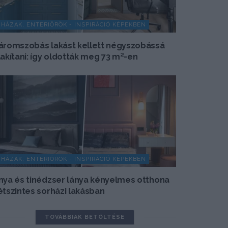
HÁZAK, ENTERIŐRÖK - INSPIRÁCIÓ KÉPEKBEN
áromszobás lakást kellett négyszobássá
lakítani: így oldották meg 73 m²-en
HÁZAK, ENTERIŐRÖK - INSPIRÁCIÓ KÉPEKBEN
nya és tinédzser lánya kényelmes otthona
étszintes sorházi lakásban
TOVÁBBIAK BETÖLTÉSE