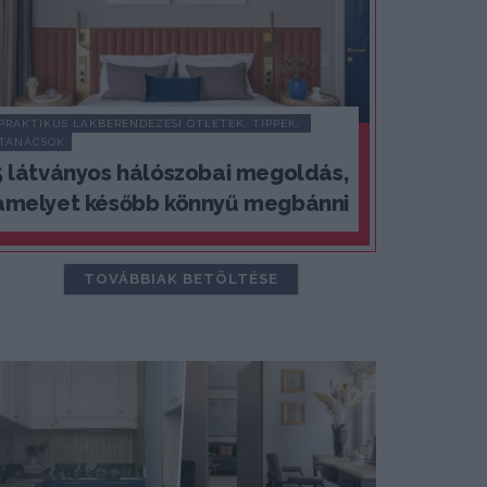
PRAKTIKUS LAKBERENDEZÉSI ÖTLETEK, TIPPEK, 
TANÁCSOK
5 látványos hálószobai megoldás,
amelyet később könnyű megbánni
TOVÁBBIAK BETÖLTÉSE