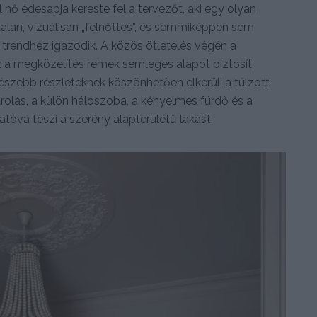
al nő édesapja kereste fel a tervezőt, aki egy olyan
talan, vizuálisan „felnőttes”, és semmiképpen sem
trendhez igazodik. A közös ötletelés végén a
Ez a megközelítés remek semleges alapot biztosít,
szebb részleteknek köszönhetően elkerüli a túlzott
tárolás, a külön hálószoba, a kényelmes fürdő és a
tóvá teszi a szerény alapterületű lakást.