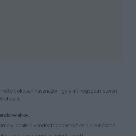
timétert okosan használjon, így a 45 négyzetméteren
étrehozni:
rendszerekkel.
 amely ideális a vendégfogadáshoz és a pihenéshez.
ítás, ahol a mosógép is helyet kapott,