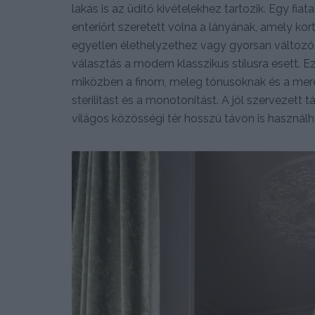
lakás is az üdítő kivételekhez tartozik. Egy fiat
enteriőrt szeretett volna a lányának, amely kor
egyetlen élethelyzethez vagy gyorsan változó 
választás a modern klasszikus stílusra esett. 
miközben a finom, meleg tónusoknak és a meré
sterilitást és a monotonitást. A jól szervezett 
világos közösségi tér hosszú távon is használha