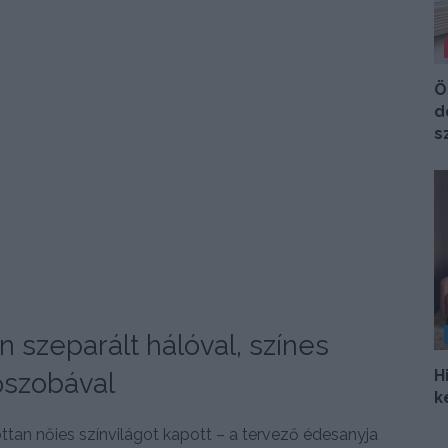
Ö
d
s
n szeparált hálóval, színes
H
őszobával
k
zottan nőies színvilágot kapott – a tervező édesanyja