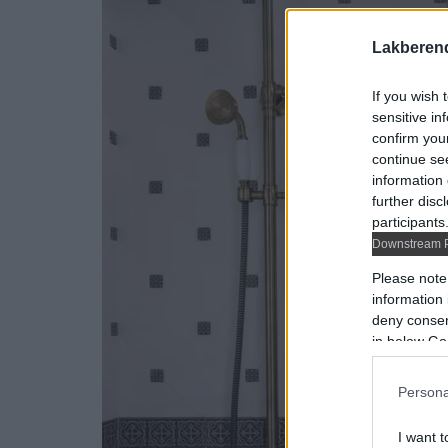
Lakberen
If you wish 
sensitive in
confirm you
continue se
information 
further disc
participants
Downstream P
Please note
information 
deny consent
in below Go
Persona
I want t