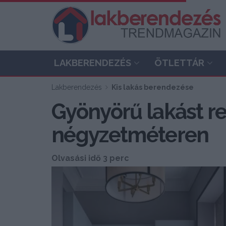
LAKBERENDEZÉS
ÖTLETTÁR
Lakberendezés
Kis lakás berendezése
Gyönyörű lakást re
négyzetméteren
Olvasási idő 3 perc