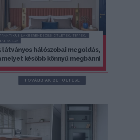
PRAKTIKUS LAKBERENDEZÉSI ÖTLETEK, TIPPEK, 
TANÁCSOK
5 látványos hálószobai megoldás,
amelyet később könnyű megbánni
TOVÁBBIAK BETÖLTÉSE