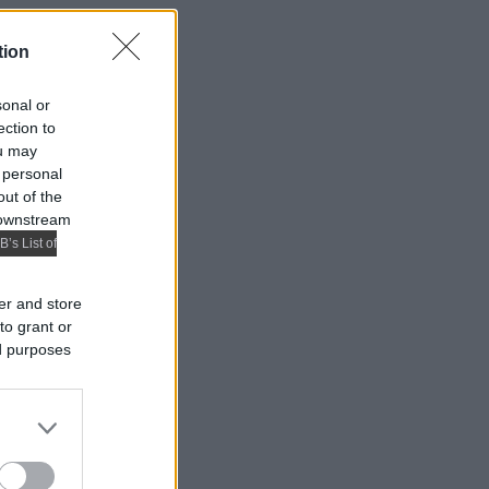
tion
sonal or
ection to
ou may
 personal
out of the
 downstream
B’s List of
er and store
to grant or
ed purposes