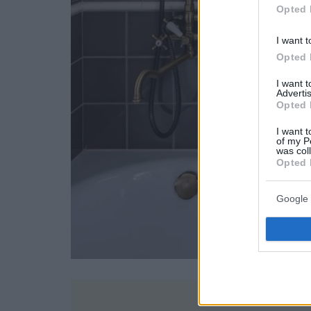
Opted 
I want t
Opted 
I want 
Advertis
Opted 
I want t
of my P
was col
Opted 
Google 