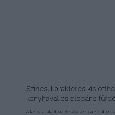
Színes, karakteres kis ottho
konyhával és elegáns fürd
A lakás kis alapterülete ellenére élénk, határo