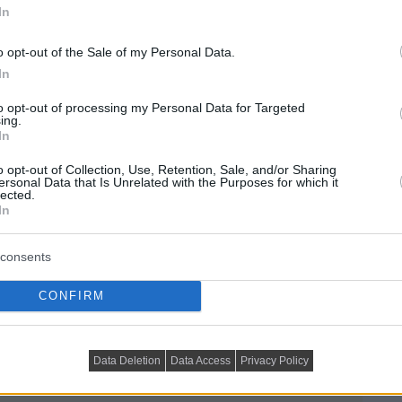
In
o opt-out of the Sale of my Personal Data.
In
to opt-out of processing my Personal Data for Targeted
ing.
In
o opt-out of Collection, Use, Retention, Sale, and/or Sharing
ersonal Data that Is Unrelated with the Purposes for which it
lected.
In
consents
CONFIRM
Data Deletion
Data Access
Privacy Policy