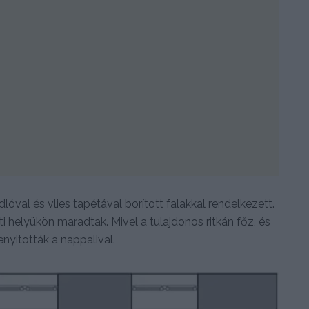
lóval és vlies tapétával borított falakkal rendelkezett.
ti helyükön maradtak. Mivel a tulajdonos ritkán főz, és
nyitották a nappalival.