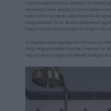
számára alakította ki az enteriőrt. Az eredetil
rendelkező lakás alaprajzát átszervezték: a kon
belső, hátsó részében választották le. Az anyu
megoldásokat. Ez az épület karakterével együt
hagyományos alapokra épül, de világos, friss és
Az ingatlan egyik legnagyobb előnye a 3,5 m
még hangsúlyosabbá tesznek. A tervező az abla
hagyományos függönyök helyett pedig az abla