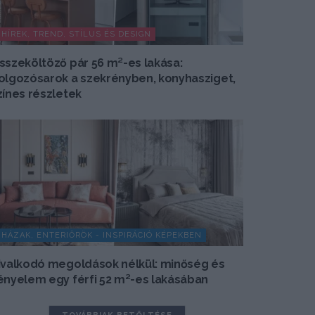
HÍREK, TREND, STÍLUS ÉS DESIGN
sszeköltöző pár 56 m²-es lakása:
olgozósarok a szekrényben, konyhasziget,
zínes részletek
HÁZAK, ENTERIŐRÖK - INSPIRÁCIÓ KÉPEKBEN
ivalkodó megoldások nélkül: minőség és
ényelem egy férfi 52 m²-es lakásában