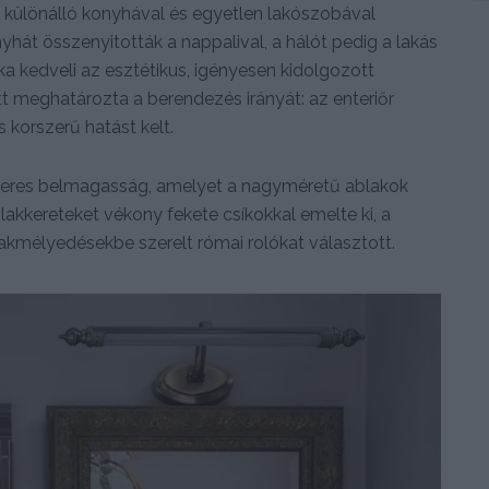
eg különálló konyhával és egyetlen lakószobával
yhát összenyitották a nappalival, a hálót pedig a lakás
ka kedveli az esztétikus, igényesen kidolgozott
t meghatározta a berendezés irányát: az enteriőr
 korszerű hatást kelt.
éteres belmagasság, amelyet a nagyméretű ablakok
kkereteket vékony fekete csíkokkal emelte ki, a
kmélyedésekbe szerelt római rolókat választott.