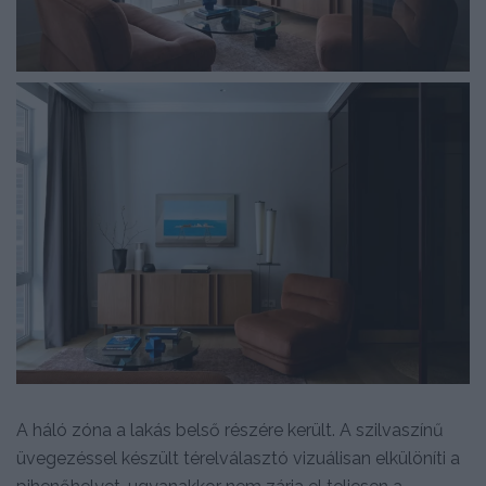
A háló zóna a lakás belső részére került. A szilvaszínű
üvegezéssel készült térelválasztó vizuálisan elkülöníti a