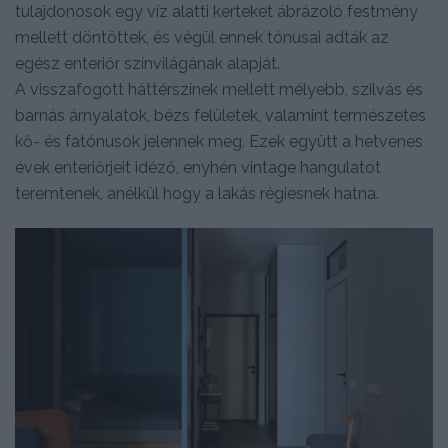
tulajdonosok egy víz alatti kerteket ábrázoló festmény
mellett döntöttek, és végül ennek tónusai adták az
egész enteriőr színvilágának alapját.
A visszafogott háttérszínek mellett mélyebb, szilvás és
barnás árnyalatok, bézs felületek, valamint természetes
kő- és fatónusok jelennek meg. Ezek együtt a hetvenes
évek enteriőrjeit idéző, enyhén vintage hangulatot
teremtenek, anélkül hogy a lakás régiesnek hatna.