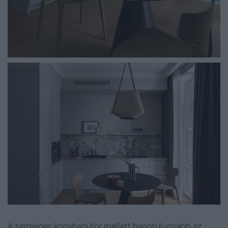
A semleges konyhabútor mellett hangsúlyosabb az