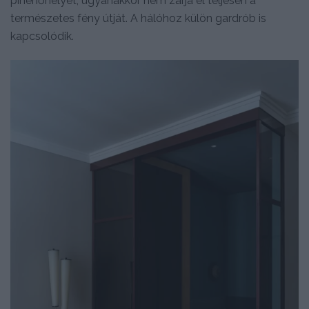
pihenőhelyet, ugyanakkor nem zárja el teljesen a
természetes fény útját. A hálóhoz külön gardrób is
kapcsolódik.