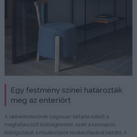
Egy festmény színei határozták 
meg az enteriőrt
A lakberendezőnek szigorúan tartania kellett a
meghatározott költségkeretet, ezért a koncepció
kidolgozását a műalkotások kiválasztásával kezdte. A