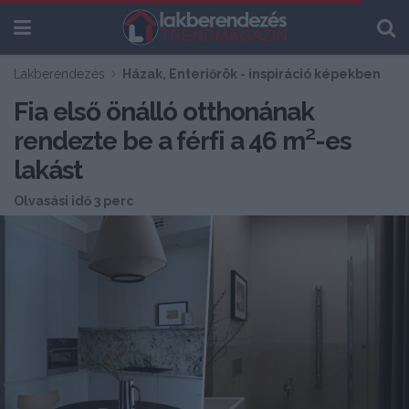
Lakberendezés
Házak, Enteriőrök - inspiráció képekben
Fia első önálló otthonának
rendezte be a férfi a 46 m²-es
lakást
Olvasási idő 3 perc