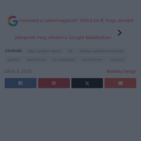
Kedveled a Lakbermagazint? Állítsd be itt, hogy előrébb
jelenjenek meg cikkeink a Google-találataidban.
címkék:
egyszobás lakás
fa
férfias lakberendezés
gránit
hálófülke
kis lakások
nyitott tér
vintázs
július 3, 2026
Borbély Gergő