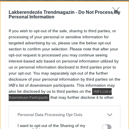
étkező: bézs Kartell székek és egy karakteres
Lakberendezés Trendmagazin -
Do Not Process My
vonalvezetésű asztal alkotják. Az eltérő formák és
Personal Information
anyagok oldják a beépített bútor szigorú geometriáját.
If you wish to opt-out of the sale, sharing to third parties, or
processing of your personal or sensitive information for
targeted advertising by us, please use the below opt-out
section to confirm your selection. Please note that after your
opt-out request is processed you may continue seeing
interest-based ads based on personal information utilized by
us or personal information disclosed to third parties prior to
your opt-out. You may separately opt-out of the further
disclosure of your personal information by third parties on the
IAB’s list of downstream participants. This information may
also be disclosed by us to third parties on the
IAB’s List of
that may further disclose it to other
Downstream Participants
third parties.
Please note that this website/app uses one or more Google
Personal Data Processing Opt Outs
services and may gather and store information including but
not limited to your visit or usage behaviour. You may click to
I want to opt-out of the Sharing of my