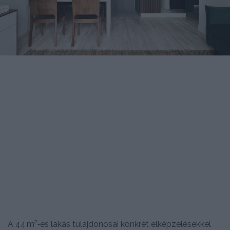
A 44 m²‑es lakás tulajdonosai konkrét elképzelésekkel