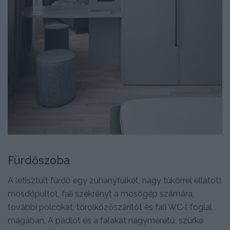
Fürdőszoba
A letisztult fürdő egy zuhanyfülkét, nagy tükörrel ellátott
mosdópultot, fali szekrényt a mosógép számára,
további polcokat, törölközőszárítót és fali WC‑t foglal
magában. A padlót és a falakat nagyméretű, szürke