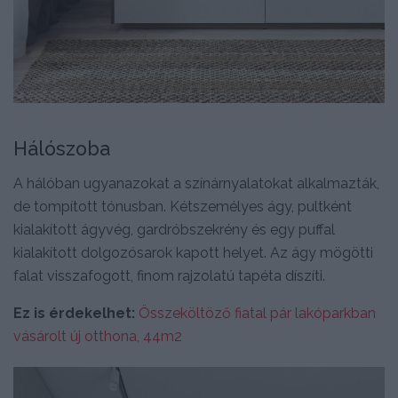
Hálószoba
A hálóban ugyanazokat a színárnyalatokat alkalmazták,
de tompított tónusban. Kétszemélyes ágy, pultként
kialakított ágyvég, gardróbszekrény és egy puffal
kialakított dolgozósarok kapott helyet. Az ágy mögötti
falat visszafogott, finom rajzolatú tapéta díszíti.
Ez is érdekelhet:
Összeköltöző fiatal pár lakóparkban
vásárolt új otthona, 44m2