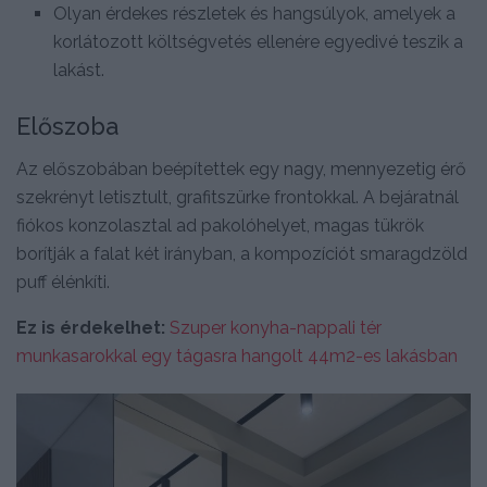
Olyan érdekes részletek és hangsúlyok, amelyek a
korlátozott költségvetés ellenére egyedivé teszik a
lakást.
Előszoba
Az előszobában beépítettek egy nagy, mennyezetig érő
szekrényt letisztult, grafitszürke frontokkal. A bejáratnál
fiókos konzolasztal ad pakolóhelyet, magas tükrök
borítják a falat két irányban, a kompozíciót smaragdzöld
puff élénkíti.
Ez is érdekelhet:
Szuper konyha-nappali tér
munkasarokkal egy tágasra hangolt 44m2-es lakásban