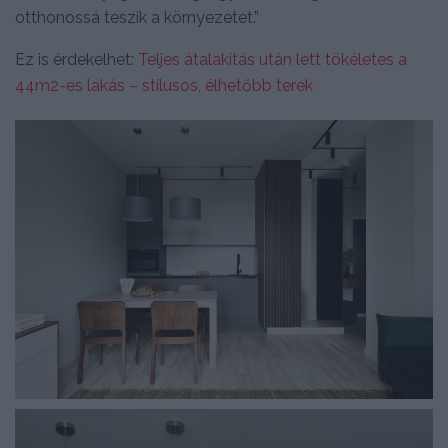
otthonossá teszik a környezetet.”
Ez is érdekelhet:
Teljes átalakítás után lett tökéletes a
44m2-es lakás – stílusos, élhetőbb terek