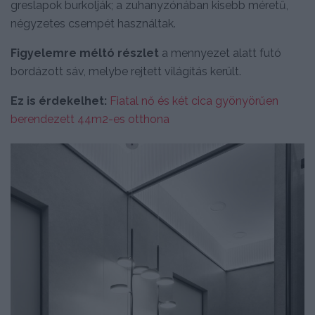
greslapok burkolják; a zuhanyzónában kisebb méretű,
négyzetes csempét használtak.
Figyelemre méltó részlet
a mennyezet alatt futó
bordázott sáv, melybe rejtett világítás került.
Ez is érdekelhet:
Fiatal nő és két cica gyönyörűen
berendezett 44m2-es otthona