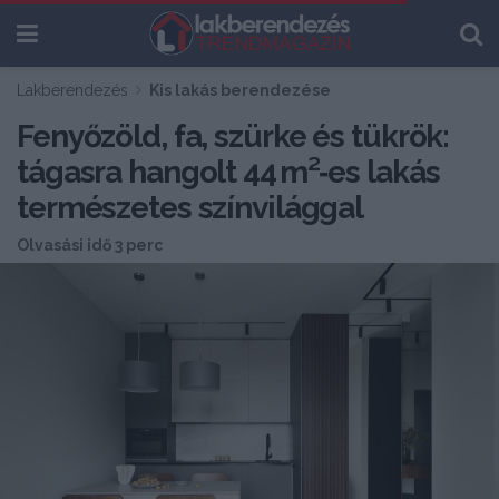
Lakberendezés
Kis lakás berendezése
Fenyőzöld, fa, szürke és tükrök:
tágasra hangolt 44 m²‑es lakás
természetes színvilággal
Olvasási idő 3 perc