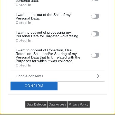
personal data.
grant or deny consent to Google and its third-party tags to
Opted In
use your data for below specified purposes in below Google
consent section.
I want to opt-out of the Sale of my
Personal Data.
Opted In
I want to opt-out of processing my
Personal Data for Targeted Advertising.
Opted In
I want to opt-out of Collection, Use,
Retention, Sale, and/or Sharing of my
Personal Data that Is Unrelated with the
Purposes for which it was collected.
Opted In
Google consents
CONFIRM
Data Deletion
Data Access
Privacy Policy