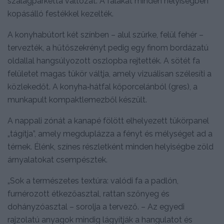
szalagparketta változat. A falakat minden helyiségben
kopásálló festékkel kezelték.
A konyhabútort két színben – alul szürke, felül fehér –
tervezték, a hűtőszekrényt pedig egy finom bordázatú
oldallal hangsúlyozott oszlopba rejtették. A sötét fa
felületet magas tükör váltja, amely vizuálisan szélesíti a
közlekedőt. A konyha‑hátfal kőporcelánból (gres), a
munkapult kompaktlemezből készült.
A nappali zónát a kanapé fölött elhelyezett tükörpanel
„tágítja”, amely megduplázza a fényt és mélységet ad a
térnek. Élénk, színes részletként minden helyiségbe zöld
árnyalatokat csempésztek.
„Sok a természetes textúra: valódi fa a padlón,
furnérozott étkezőasztal, rattan szőnyeg és
dohányzóasztal – sorolja a tervező. – Az egyedi
rajzolatú anyagok mindig lágyítják a hangulatot és