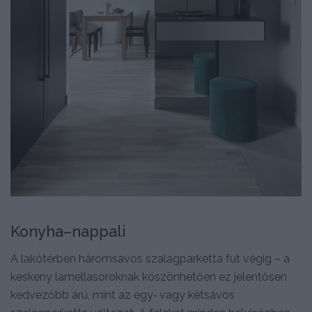
Konyha–nappali
A lakótérben háromsávos szalagparketta fut végig – a
keskeny lamellasoroknak köszönhetően ez jelentősen
kedvezőbb árú, mint az egy‑ vagy kétsávos