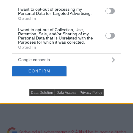
I want to opt-out of processing my
Personal Data for Targeted Advertising.
Opted In
I want to opt-out of Collection, Use,
Retention, Sale, and/or Sharing of my
további cikkek
kis lakás berendezése
témában
Personal Data that Is Unrelated with the
Purposes for which it was collected.
Opted In
Google consents
CONFIRM
Data Deletion
Data Access
Privacy Policy
Kedveled a Lakbermagazint? Állítsd be itt, hogy előrébb