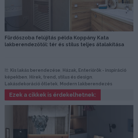
Fürdőszoba felújítás példa Koppány Kata
lakberendezőtől: tér és stílus teljes átalakítása
Itt:
Kis lakás berendezése
,
Házak, Enteriőrök - inspiráció
képekben
,
Hírek, trend, stílus és design
,
Lakásdekoráció ötletek
,
Modern lakberendezés
Ezek a cikkek is érdekelhetnek: