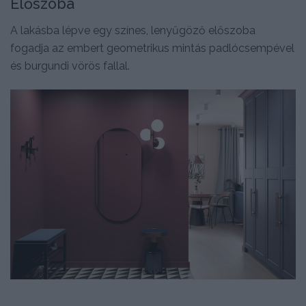
Előszoba
A lakásba lépve egy színes, lenyűgöző előszoba
fogadja az embert geometrikus mintás padlócsempével
és burgundi vörös fallal.