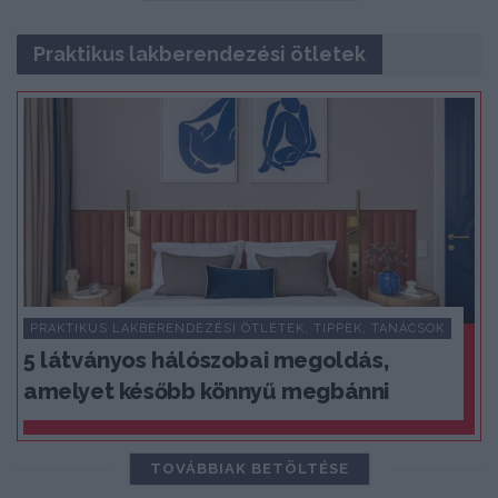
Praktikus lakberendezési ötletek
PRAKTIKUS LAKBERENDEZÉSI ÖTLETEK, TIPPEK, TANÁCSOK
5 látványos hálószobai megoldás,
amelyet később könnyű megbánni
TOVÁBBIAK BETÖLTÉSE