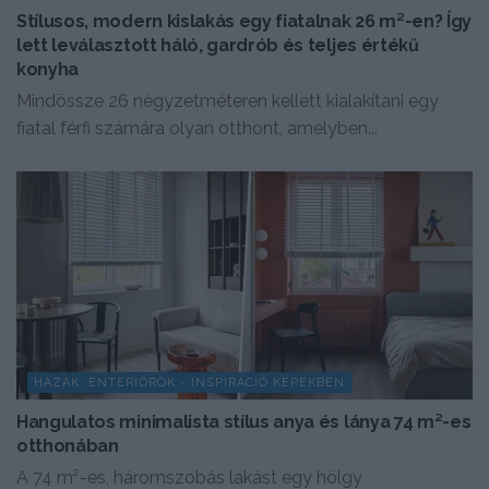
Stílusos, modern kislakás egy fiatalnak 26 m²-en? Így
lett leválasztott háló, gardrób és teljes értékű
konyha
Mindössze 26 négyzetméteren kellett kialakítani egy
fiatal férfi számára olyan otthont, amelyben...
HÁZAK, ENTERIŐRÖK - INSPIRÁCIÓ KÉPEKBEN
Hangulatos minimalista stílus anya és lánya 74 m²-es
otthonában
A 74 m²-es, háromszobás lakást egy hölgy