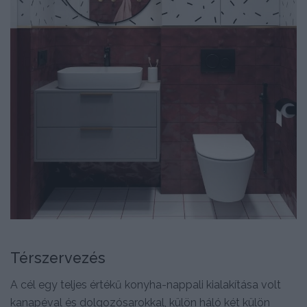
Térszervezés
A cél egy teljes értékű konyha-nappali kialakítása volt
kanapéval és dolgozósarokkal, külön háló két külön