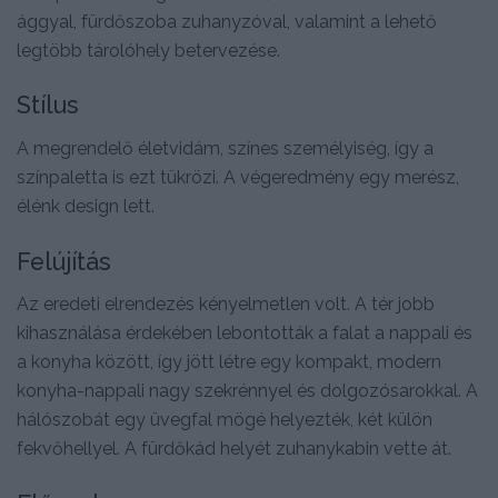
ággyal, fürdőszoba zuhanyzóval, valamint a lehető
legtöbb tárolóhely betervezése.
Stílus
A megrendelő életvidám, színes személyiség, így a
színpaletta is ezt tükrözi. A végeredmény egy merész,
élénk design lett.
Felújítás
Az eredeti elrendezés kényelmetlen volt. A tér jobb
kihasználása érdekében lebontották a falat a nappali és
a konyha között, így jött létre egy kompakt, modern
konyha-nappali nagy szekrénnyel és dolgozósarokkal. A
hálószobát egy üvegfal mögé helyezték, két külön
fekvőhellyel. A fürdőkád helyét zuhanykabin vette át.