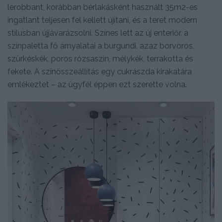
lerobbant, korábban bérlakásként használt 35m2-es
ingatlant teljesen fel kellett újítani, és a teret modern
stílusban újjávarázsolni. Színes lett az új enteriőr, a
színpaletta fő árnyalatai a burgundi, azaz borvörös,
szürkéskék, poros rózsaszín, mélykék, terrakotta és
fekete. A színösszeállítás egy cukrászda kirakatára
emlékeztet – az ügyfél éppen ezt szerette volna.