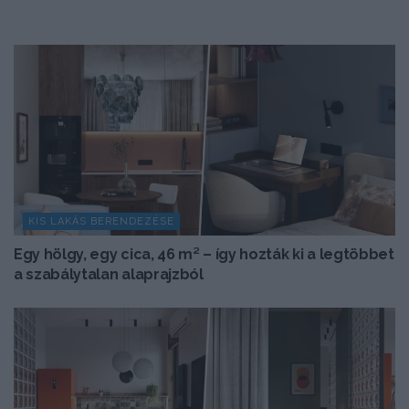
KIS LAKÁS BERENDEZÉSE
Egy hölgy, egy cica, 46 m² – így hozták ki a legtöbbet
a szabálytalan alaprajzból