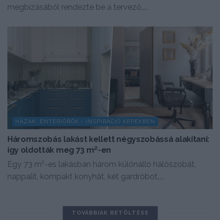
megbízásából rendezte be a tervező,...
HÁZAK, ENTERIŐRÖK - INSPIRÁCIÓ KÉPEKBEN
Háromszobás lakást kellett négyszobássá alakítani:
így oldották meg 73 m²-en
Egy 73 m²-es lakásban három különálló hálószobát,
nappalit, kompakt konyhát, két gardróbot,...
TOVÁBBIAK BETÖLTÉSE