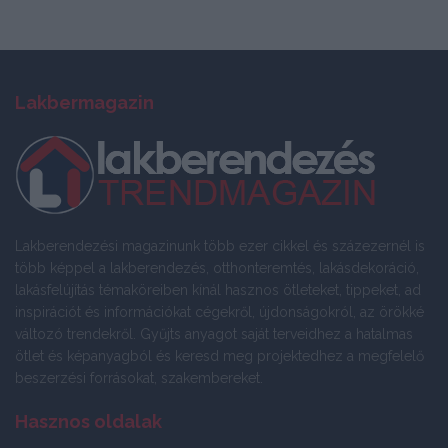
Lakbermagazin
Lakberendezési magazinunk több ezer cikkel és százezernél is
több képpel a lakberendezés, otthonteremtés, lakásdekoráció,
lakásfelújítás témaköreiben kínál hasznos ötleteket, tippeket, ad
inspirációt és információkat cégekről, újdonságokról, az örökké
változó trendekről. Gyűjts anyagot saját terveidhez a hatalmas
ötlet és képanyagból és keresd meg projektedhez a megfelelő
beszerzési forrásokat, szakembereket.
Hasznos oldalak