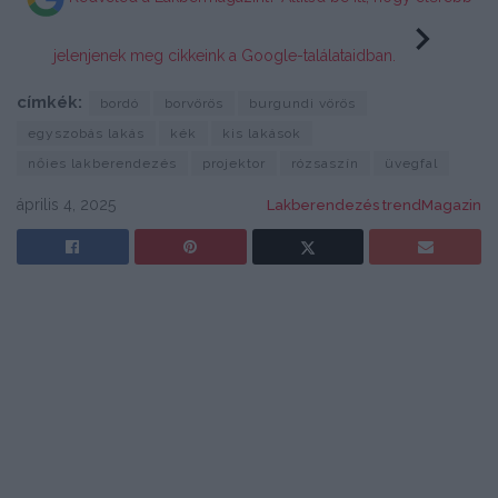
jelenjenek meg cikkeink a Google-találataidban.
címkék:
bordó
borvörös
burgundi vörös
egyszobás lakás
kék
kis lakások
nőies lakberendezés
projektor
rózsaszín
üvegfal
április 4, 2025
Lakberendezés trendMagazin