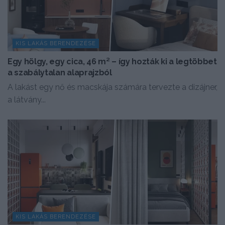
KIS LAKÁS BERENDEZÉSE
Egy hölgy, egy cica, 46 m² – így hozták ki a legtöbbet
a szabálytalan alaprajzból
A lakást egy nő és macskája számára tervezte a dizájner,
a látvány...
KIS LAKÁS BERENDEZÉSE