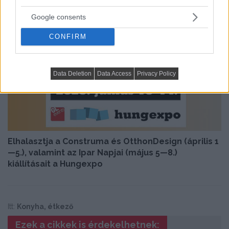
Google consents
Következő cikk
CONFIRM
Data Deletion
Data Access
Privacy Policy
Elhalasztja a Construma és OtthonDesign (április 1
—5.), valamint az Ipar Napjai (május 5—8.)
kiállításait a Hungexpo
Itt:
Konyha, étkező
Ezek a cikkek is érdekelhetnek: