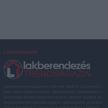
Lakbermagazin
Lakberendezési magazinunk több ezer cikkel és százezernél is
több képpel a lakberendezés, otthonteremtés, lakásdekoráció,
lakásfelújítás témaköreiben kínál hasznos ötleteket, tippeket, ad
inspirációt és információkat cégekről, újdonságokról, az örökké
változó trendekről. Gyűjts anyagot saját terveidhez a hatalmas