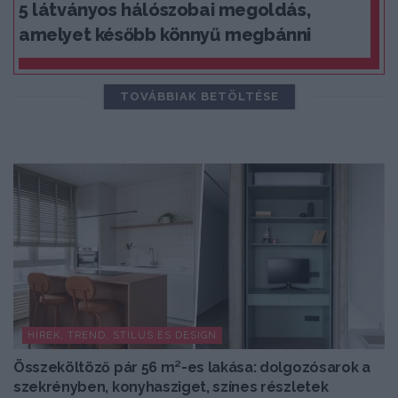
5 látványos hálószobai megoldás,
amelyet később könnyű megbánni
TOVÁBBIAK BETÖLTÉSE
HÍREK, TREND, STÍLUS ÉS DESIGN
Összeköltöző pár 56 m²-es lakása: dolgozósarok a
szekrényben, konyhasziget, színes részletek