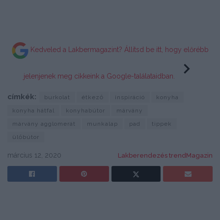
Kedveled a Lakbermagazint? Állítsd be itt, hogy előrébb
jelenjenek meg cikkeink a Google-találataidban.
címkék:
burkolat
étkező
inspiráció
konyha
konyha hátfal
konyhabútor
márvány
márvány agglomerát
munkalap
pad
tippek
ülőbútor
március 12, 2020
Lakberendezés trendMagazin