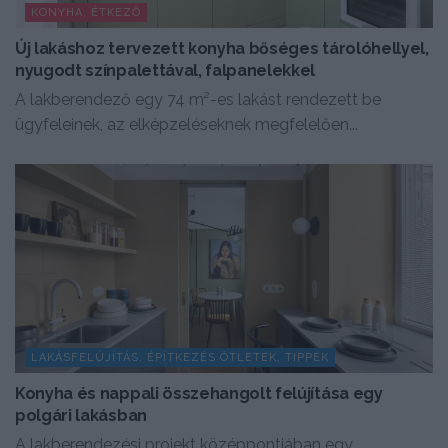
KONYHA, ÉTKEZŐ
Új lakáshoz tervezett konyha bőséges tárolóhellyel,
nyugodt színpalettával, falpanelekkel
A lakberendező egy 74 m²-es lakást rendezett be
ügyfeleinek, az elképzeléseknek megfelelően...
LAKÁSFELÚJÍTÁS, ÉPÍTKEZÉS ÖTLETEK, TIPPEK
Konyha és nappali összehangolt felújítása egy
polgári lakásban
A lakberendezési projekt középpontjában egy