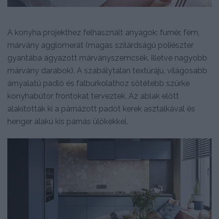
A konyha projekthez felhasznált anyagok: furnér, fém,
márvány agglomerát (magas szilárdságú poliészter
gyantába ágyazott márványszemcsék, illetve nagyobb
márvány darabok). A szabálytalan textúrájú, világosabb
árnyalatú padló és falburkolathoz sötétebb szürke
konyhabútor frontokat terveztek. Az ablak előtt
alakították ki a párnázott padot kerek asztalkával és
henger alakú kis párnás ülőkékkel.