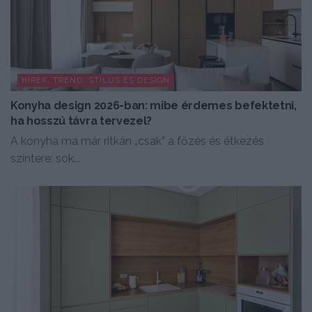
HÍREK, TREND, STÍLUS ÉS DESIGN
Konyha design 2026-ban: mibe érdemes befektetni,
ha hosszú távra tervezel?
A konyha ma már ritkán „csak” a főzés és étkezés
színtere: sok...