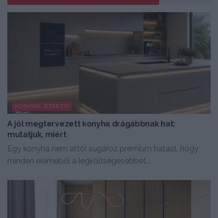
KONYHA, ÉTKEZŐ
A jól megtervezett konyha drágábbnak hat:
mutatjuk, miért
Egy konyha nem attól sugároz prémium hatást, hogy
minden eleméből a legköltségesebbet...