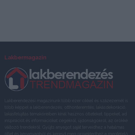
Lakbermagazin
Lakberendezési magazinunk több ezer cikkel és százezernél is
több képpel a lakberendezés, otthonteremtés, lakásdekoráció,
lakásfelújítás témaköreiben kínál hasznos ötleteket, tippeket, ad
inspirációt és információkat cégekről, újdonságokról, az örökké
változó trendekről. Gyűjts anyagot saját terveidhez a hatalmas
ötlet és képanyagból és keresd meg projektedhez a megfelelő