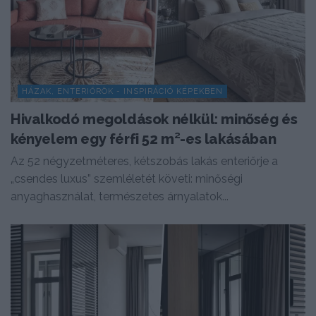
HÁZAK, ENTERIŐRÖK - INSPIRÁCIÓ KÉPEKBEN
Hivalkodó megoldások nélkül: minőség és
kényelem egy férfi 52 m²-es lakásában
Az 52 négyzetméteres, kétszobás lakás enteriőrje a
„csendes luxus” szemléletét követi: minőségi
anyaghasználat, természetes árnyalatok...