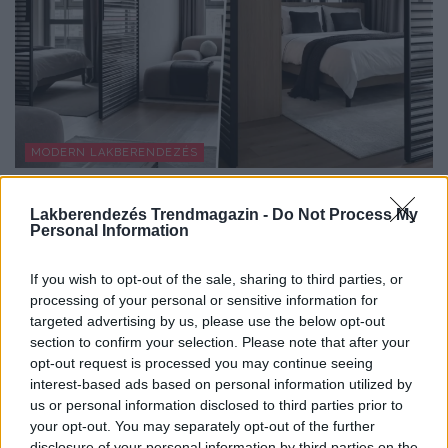
MODERN LAKBERENDEZÉS
Így lett a minimalista lakás barátságos:
Lakberendezés Trendmagazin -
Do Not Process My
fiatal pár új, 60 m²-es otthona
Personal Information
A 60 négyzetméteres lakást egy fiatal pár számára
alakították ki, akik sokat utaznak, szívesen fogadnak...
If you wish to opt-out of the sale, sharing to third parties, or
processing of your personal or sensitive information for
targeted advertising by us, please use the below opt-out
section to confirm your selection. Please note that after your
TOVÁBBIAK BETÖLTÉSE
opt-out request is processed you may continue seeing
interest-based ads based on personal information utilized by
us or personal information disclosed to third parties prior to
Praktikus lakberendezési ötletek
your opt-out. You may separately opt-out of the further
disclosure of your personal information by third parties on the