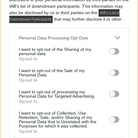
IAB’s list of downstream participants. This information may
also be disclosed by us to third parties on the
IAB’s List of
that may further disclose it to other
Downstream Participants
third parties.
Please note that this website/app uses one or more Google
Personal Data Processing Opt Outs
services and may gather and store information including but
not limited to your visit or usage behaviour. You may click to
I want to opt-out of the Sharing of my
personal data.
grant or deny consent to Google and its third-party tags to
Opted In
use your data for below specified purposes in below Google
consent section.
I want to opt-out of the Sale of my
Personal Data.
Opted In
I want to opt-out of processing my
PRAKTIKUS LAKBERENDEZÉSI ÖTLETEK, TIPPEK, TANÁCSOK
Personal Data for Targeted Advertising.
Opted In
5 látványos hálószobai megoldás,
amelyet később könnyű megbánni
I want to opt-out of Collection, Use,
Retention, Sale, and/or Sharing of my
Personal Data that Is Unrelated with the
Purposes for which it was collected.
Opted In
TOVÁBBIAK BETÖLTÉSE