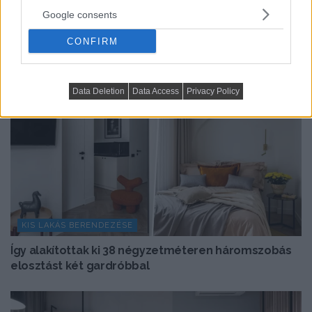
Google consents
CONFIRM
Data Deletion
Data Access
Privacy Policy
KIS LAKÁS BERENDEZÉSE
Így alakítottak ki 38 négyzetméteren háromszobás
elosztást két gardróbbal