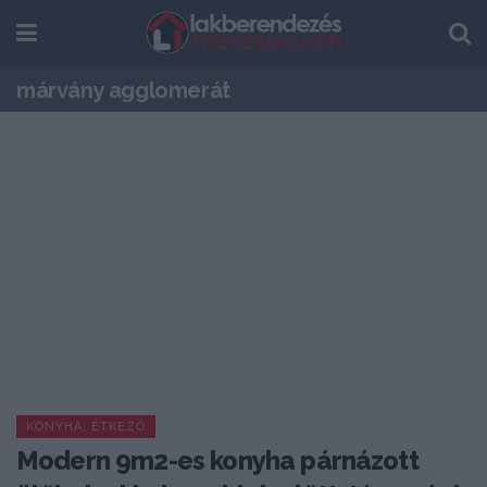
márvány agglomerát
KONYHA, ÉTKEZŐ
Modern 9m2-es konyha párnázott