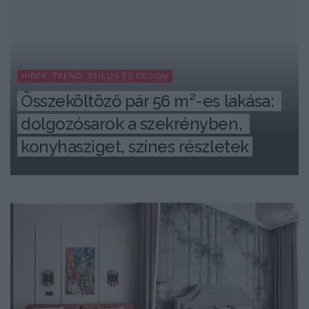
HÍREK, TREND, STÍLUS ÉS DESIGN
Összeköltöző pár 56 m²-es lakása: 
dolgozósarok a szekrényben, 
konyhasziget, színes részletek