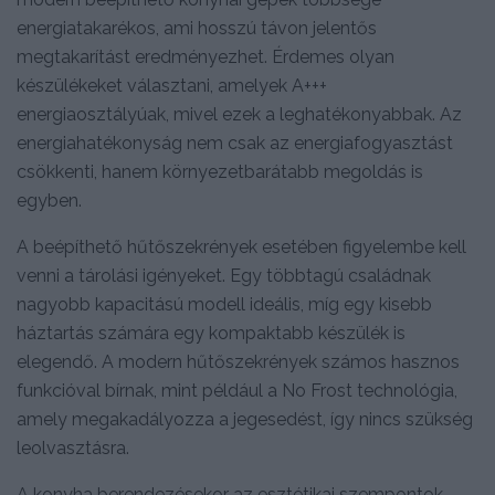
energiatakarékos, ami hosszú távon jelentős
megtakarítást eredményezhet. Érdemes olyan
készülékeket választani, amelyek A+++
energiaosztályúak, mivel ezek a leghatékonyabbak. Az
energiahatékonyság nem csak az energiafogyasztást
csökkenti, hanem környezetbarátabb megoldás is
egyben.
A beépíthető hűtőszekrények esetében figyelembe kell
venni a tárolási igényeket. Egy többtagú családnak
nagyobb kapacitású modell ideális, míg egy kisebb
háztartás számára egy kompaktabb készülék is
elegendő. A modern hűtőszekrények számos hasznos
funkcióval bírnak, mint például a No Frost technológia,
amely megakadályozza a jegesedést, így nincs szükség
leolvasztásra.
A konyha berendezésekor az esztétikai szempontok