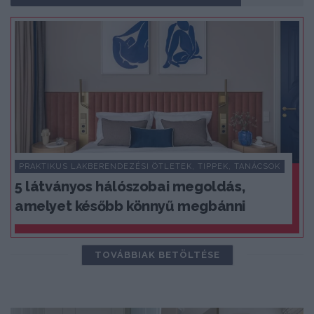
PRAKTIKUS LAKBERENDEZÉSI ÖTLETEK, TIPPEK, TANÁCSOK
5 látványos hálószobai megoldás,
amelyet később könnyű megbánni
TOVÁBBIAK BETÖLTÉSE