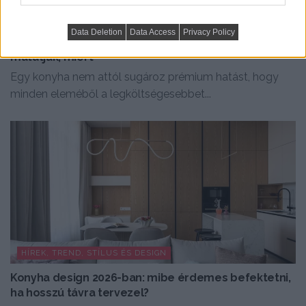
KONYHA, ÉTKEZŐ
Data Deletion
Data Access
Privacy Policy
A jól megtervezett konyha drágábbnak hat:
mutatjuk, miért
Egy konyha nem attól sugároz prémium hatást, hogy
minden eleméből a legköltségesebbet...
HÍREK, TREND, STÍLUS ÉS DESIGN
Konyha design 2026-ban: mibe érdemes befektetni,
ha hosszú távra tervezel?