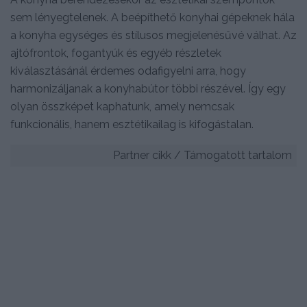
sem lényegtelenek. A beépíthető konyhai gépeknek hála
a konyha egységes és stílusos megjelenésűvé válhat. Az
ajtófrontok, fogantyúk és egyéb részletek
kiválasztásánál érdemes odafigyelni arra, hogy
harmonizáljanak a konyhabútor többi részével. Így egy
olyan összképet kaphatunk, amely nemcsak
funkcionális, hanem esztétikailag is kifogástalan.
Partner cikk / Támogatott tartalom