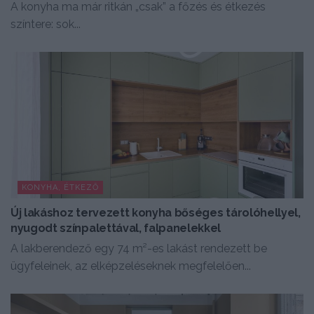
A konyha ma már ritkán „csak” a főzés és étkezés
színtere: sok...
KONYHA, ÉTKEZŐ
Új lakáshoz tervezett konyha bőséges tárolóhellyel,
nyugodt színpalettával, falpanelekkel
A lakberendező egy 74 m²-es lakást rendezett be
ügyfeleinek, az elképzeléseknek megfelelően...