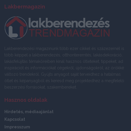
Lakbermagazin
Lakberendezési magazinunk több ezer cikkel és százezernél is
több képpel a lakberendezés, otthonteremtés, lakásdekoráció,
lakásfelújítás témaköreiben kínál hasznos ötleteket, tippeket, ad
inspirációt és információkat cégekről, újdonságokról, az örökké
változó trendekről. Gyűjts anyagot saját terveidhez a hatalmas
ötlet és képanyagból és keresd meg projektedhez a megfelelő
beszerzési forrásokat, szakembereket.
Hasznos oldalak
Hirdetés, médiaajánlat
Kapcsolat
Impresszum