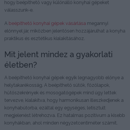
hogy beépíthető vagy különálló konyhai gépeket
válasszunk-e.
A
beépíthető konyhai gépek vásárlása
megannyi
előnnyel jár, miközben jelentősen hozzájárulhat a konyha
praktikus és esztétikus kialakításához.
Mit jelent mindez a gyakorlati
életben?
A beépíthető konyhai gépek egyik legnagyobb előnye a
helytakarékosság. A beépíthető sütők, főzőlapok,
hűtőszekrények és mosogatógépek mind úgy lettek
tervezve, kialakítva, hogy harmonikusan illeszkedjenek a
konyhabútorba, ezáltal egy egységes, letisztult
megjelenést létrehozva. Ez hatalmas pozitívum a kisebb
konyhákban, ahol minden négyzetcentiméter számít.