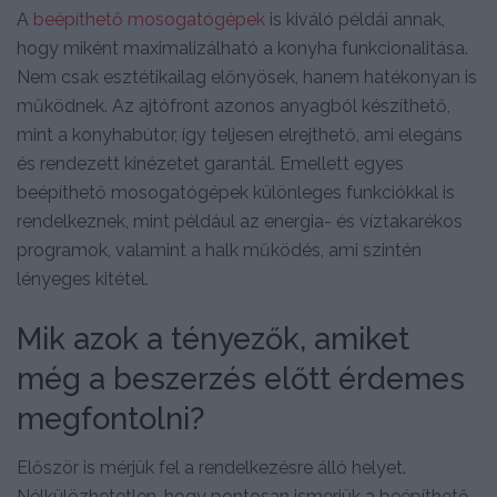
A
beépíthető mosogatógépek
is kiváló példái annak,
hogy miként maximalizálható a konyha funkcionalitása.
Nem csak esztétikailag előnyösek, hanem hatékonyan is
működnek. Az ajtófront azonos anyagból készíthető,
mint a konyhabútor, így teljesen elrejthető, ami elegáns
és rendezett kinézetet garantál. Emellett egyes
beépíthető mosogatógépek különleges funkciókkal is
rendelkeznek, mint például az energia- és víztakarékos
programok, valamint a halk működés, ami szintén
lényeges kitétel.
Mik azok a tényezők, amiket
még a beszerzés előtt érdemes
megfontolni?
Először is mérjük fel a rendelkezésre álló helyet.
Nélkülözhetetlen, hogy pontosan ismerjük a beépíthető