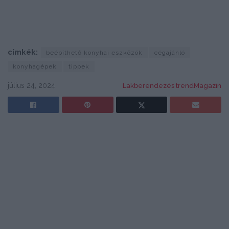
címkék:
beépíthető konyhai eszközök
cégajánló
konyhagépek
tippek
július 24, 2024
Lakberendezés trendMagazin