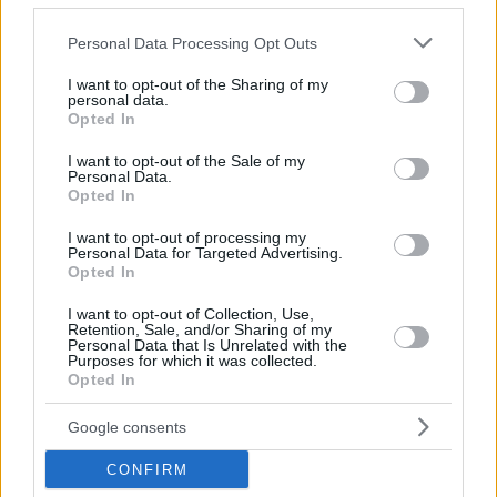
Please note that this website/app uses one or more Google
Personal Data Processing Opt Outs
services and may gather and store information including but
not limited to your visit or usage behaviour. You may click to
I want to opt-out of the Sharing of my
personal data.
grant or deny consent to Google and its third-party tags to
Minimalista stílus ötletek – kinek való a letisztult
Opted In
use your data for below specified purposes in below Google
minimalizmus
consent section.
I want to opt-out of the Sale of my
Personal Data.
Opted In
Itt:
Konyha, étkező
I want to opt-out of processing my
Personal Data for Targeted Advertising.
Ezek a cikkek is érdekelhetnek:
Opted In
I want to opt-out of Collection, Use,
Retention, Sale, and/or Sharing of my
Personal Data that Is Unrelated with the
Purposes for which it was collected.
Opted In
Google consents
CONFIRM