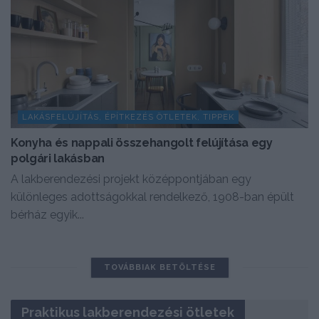
LAKÁSFELÚJÍTÁS, ÉPÍTKEZÉS ÖTLETEK, TIPPEK
Konyha és nappali összehangolt felújítása egy
polgári lakásban
A lakberendezési projekt középpontjában egy
különleges adottságokkal rendelkező, 1908-ban épült
bérház egyik...
TOVÁBBIAK BETÖLTÉSE
Praktikus lakberendezési ötletek