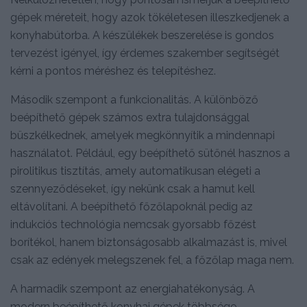
gépek méreteit, hogy azok tökéletesen illeszkedjenek a
konyhabútorba. A készülékek beszerelése is gondos
tervezést igényel, így érdemes szakember segítségét
kérni a pontos méréshez és telepítéshez.
Második szempont a funkcionalitás. A különböző
beépíthető gépek számos extra tulajdonsággal
büszkélkednek, amelyek megkönnyítik a mindennapi
használatot. Például, egy beépíthető sütőnél hasznos a
pirolitikus tisztítás, amely automatikusan elégeti a
szennyeződéseket, így nekünk csak a hamut kell
eltávolítani. A beépíthető főzőlapoknál pedig az
indukciós technológia nemcsak gyorsabb főzést
borítékol, hanem biztonságosabb alkalmazást is, mivel
csak az edények melegszenek fel, a főzőlap maga nem.
A harmadik szempont az energiahatékonyság. A
modern beépíthető konyhai gépek többsége