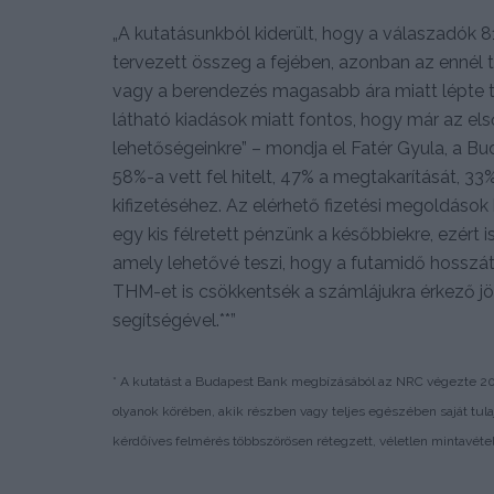
„A kutatásunkból kiderült, hogy a válaszadók 
tervezett összeg a fejében, azonban az ennél t
vagy a berendezés magasabb ára miatt lépte tú
látható kiadások miatt fontos, hogy már az el
lehetőségeinkre” – mondja el Fatér Gyula, a B
58%-a vett fel hitelt, 47% a megtakarítását, 33%
kifizetéséhez. Az elérhető fizetési megoldáso
egy kis félretett pénzünk a későbbiekre, ezért i
amely lehetővé teszi, hogy a futamidő hosszát,
THM-et is csökkentsék a számlájukra érkező jö
segítségével.**”
* A kutatást a Budapest Bank megbízásából az NRC végezte 201
olyanok körében, akik részben vagy teljes egészében saját tula
kérdőíves felmérés többszörösen rétegzett, véletlen mintavétel