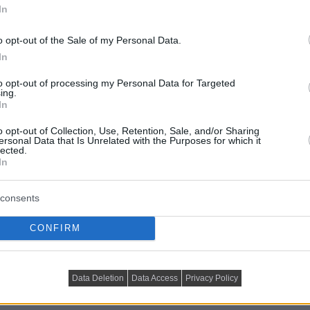
In
o opt-out of the Sale of my Personal Data.
In
to opt-out of processing my Personal Data for Targeted
ing.
In
o opt-out of Collection, Use, Retention, Sale, and/or Sharing
ersonal Data that Is Unrelated with the Purposes for which it
lected.
In
consents
gy a megkérdezett ingatlantulajdonosok kétharmada
 tulajdonú ingatlanában él, míg a válaszadók csupán
CONFIRM
ször saját tulajdonú ingatlanba. Ráadásul ekkor sem
szes eddigi ingatlana ugyanazon a településen belül
b otthonra volt szükség, 27%-nál családi okok álltak a
Data Deletion
Data Access
Privacy Policy
edik (11%) magyar a munkahelye miatt költözött.