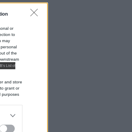
tion
sonal or
ection to
ou may
 personal
out of the
 downstream
B’s List of
er and store
to grant or
ed purposes