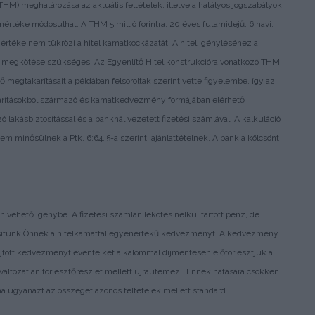
 (THM) meghatározása az aktuális feltételek, illetve a hatályos jogszabályok
mértéke módosulhat. A THM 5 millió forintra, 20 éves futamidejű, 6 havi,
értéke nem tükrözi a hitel kamatkockázatát. A hitel igényléséhez a
gy megkötése szükséges. Az Egyenlítő Hitel konstrukcióra vonatkozó THM
 megtakarításait a példában felsoroltak szerint vette figyelembe, így az
karításokból származó és kamatkedvezmény formájában elérhető
 lakásbiztosítással és a banknál vezetett fizetési számlával. A kalkuláció
em minősülnek a Ptk. 6:64. §-a szerinti ajánlattételnek. A bank a kölcsönt
n vehető igénybe. A fizetési számlán lekötés nélkül tartott pénz, de
osítunk Önnek a hitelkamattal egyenértékű kedvezményt. A kedvezmény
jtött kedvezményt évente két alkalommal díjmentesen előtörlesztjük a
 változatlan törlesztőrészlet mellett újraütemezi. Ennek hatására csökken
tha ugyanazt az összeget azonos feltételek mellett standard