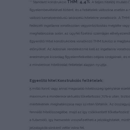
THM: 4,4%
** Standard konstrukció
. A teljes hiteldíj mutató
figyelembevételével történt, és a feltételek változása esetén a 
változó kamatperiódusú lakáscélú hitelekre vonatkozik. A THM 
fedezeti ingatlanra vonatkozóan vagyonbiztosítás megléte va
meghatározása során, az ügyfél fizetési számláján elhelyezendő
Egyenlítő Hitel konstrukcióra vonatkozó THM tükrözi a megta
előnyöket. Az Adósnak rendelkeznie kell az ingatlanra vonatkozó
eredményei kizárólag figyelemfelkeltés céljára szolgálnak, és n
a mindenkori hitelbírálat feltételei alapján nyújtja.
Egyenlítő hitel Konstrukciós feltételek:
5 millió forint vagy annál magasabb hitelösszeg igénylése eseté
maximum a mindenkor aktuális tőketartozás 70%-a után, bizt
mértékének meghatározása napi szinten történik. Az összegyű
fennálló hitelösszegébe, majd az így csökkentett tőketartozást
a futamidő, így hamarabb visszafizetheti a jelzáloghitelét, min
jelzálogkölcsönként vette volna fel.