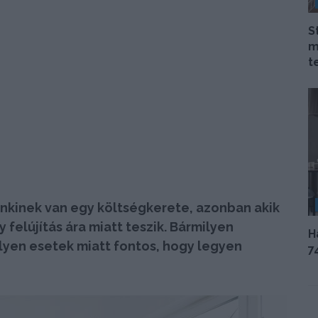
S
m
t
enkinek van egy költségkerete, azonban akik
 felújítás ára miatt teszik. Bármilyen
H
 ilyen esetek miatt fontos, hogy legyen
7