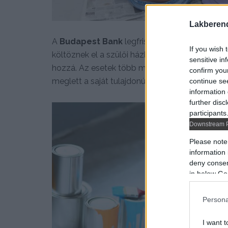
Lakberen
A
Budapest Bank
legfrissebb kutatásából* ki
If you wish 
költöznek el a szülői házból, az első saját in
sensitive in
hozzá. Az esetek több mint harmadában (40%) 
confirm you
meglett a saját tulajdonú otthon, a többiek vis
continue se
information 
further disc
participants
Downstream P
Please note
information 
deny consent
in below Go
Persona
I want t