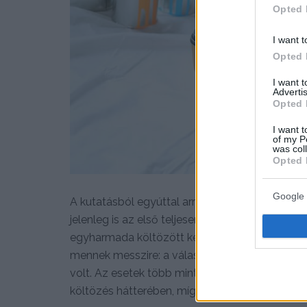
Opted 
I want t
Opted 
I want 
Advertis
Opted 
I want t
of my P
was col
Opted 
Google 
A kutatásból egyúttal arra is fény derült, ho
jelenleg is az első teljesen vagy részben saját
egyharmada költözött kétszer vagy annál több
mennek messzire: a válaszadók 57%-ának az ös
volt. Az esetek több mint felében (54%) nagyob
költözés hátterében, míg mindössze minden tiz