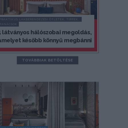
PRAKTIKUS LAKBERENDEZÉSI ÖTLETEK, TIPPEK, 
TANÁCSOK
5 látványos hálószobai megoldás,
amelyet később könnyű megbánni
TOVÁBBIAK BETÖLTÉSE