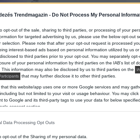
dezés Trendmagazin -
Do Not Process My Personal Informa
derült, hogy a magyarok átlagosan 23 évesen
to opt-out of the sale, sharing to third parties, or processing of your per
gatlanukhoz pedig jellemzően 27 éves korukban jutnak
formation for targeted advertising by us, please use the below opt-out s
már a családi fészekből történő elköltözés évében
r selection. Please note that after your opt-out request is processed y
zont átlagosan 8 évet vártak erre.
eing interest-based ads based on personal information utilized by us or
disclosed to third parties prior to your opt-out. You may separately opt-
losure of your personal information by third parties on the IAB’s list of
. This information may also be disclosed by us to third parties on the
IA
that may further disclose it to other third parties.
articipants
 that this website/app uses one or more Google services and may gath
including but not limited to your visit or usage behaviour. You may click 
 to Google and its third-party tags to use your data for below specifi
ogle consent section.
l Data Processing Opt Outs
o opt-out of the Sharing of my personal data.