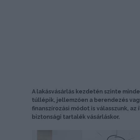
A lakásvásárlás kezdetén szinte mind
túllépik, jellemzően a berendezés vagy
finanszírozási módot is válasszunk, az
biztonsági tartalék vásárláskor.