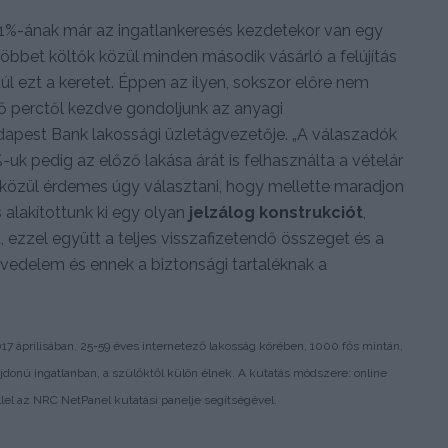
81%-ának már az ingatlankeresés kezdetekor van egy
öbbet költők közül minden második vásárló a felújítás
l ezt a keretet. Éppen az ilyen, sokszor előre nem
ső perctől kezdve gondoljunk az anyagi
udapest Bank lakossági üzletágvezetője. „A válaszadók
-uk pedig az előző lakása árát is felhasználta a vételár
k közül érdemes úgy választani, hogy mellette maradjon
s alakítottunk ki egy olyan
jelzálog konstrukciót
,
 ezzel együtt a teljes visszafizetendő összeget és a
vedelem és ennek a biztonsági tartaléknak a
7 áprilisában, 25-59 éves internetező lakosság körében, 1000 fős mintán,
jdonú ingatlanban, a szülőktől külön élnek. A kutatás módszere: online
lel az NRC NetPanel kutatási panelje segítségével.