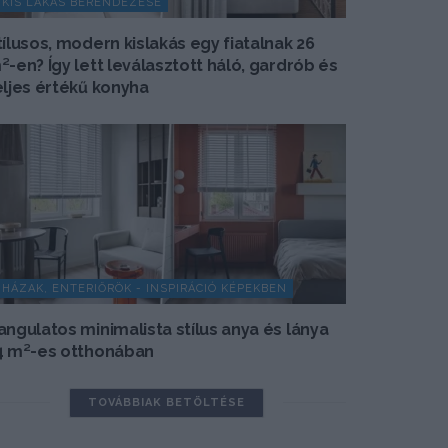
KIS LAKÁS BERENDEZÉSE
tílusos, modern kislakás egy fiatalnak 26
²-en? Így lett leválasztott háló, gardrób és
eljes értékű konyha
HÁZAK, ENTERIŐRÖK - INSPIRÁCIÓ KÉPEKBEN
angulatos minimalista stílus anya és lánya
4 m²-es otthonában
TOVÁBBIAK BETÖLTÉSE