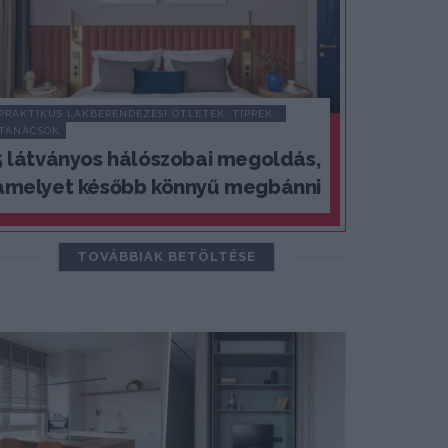
PRAKTIKUS LAKBERENDEZÉSI ÖTLETEK, TIPPEK, 
TANÁCSOK
5 látványos hálószobai megoldás,
amelyet később könnyű megbánni
TOVÁBBIAK BETÖLTÉSE