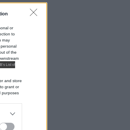
tion
sonal or
ection to
ou may
 personal
out of the
 downstream
B’s List of
er and store
to grant or
ed purposes