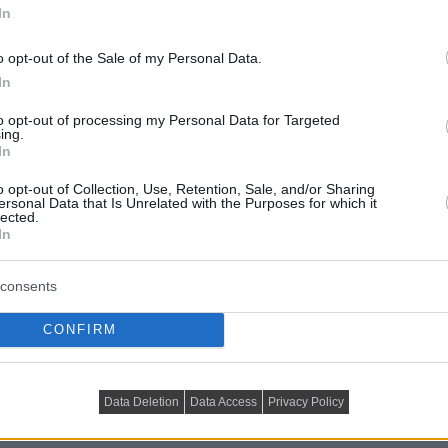
In
o opt-out of the Sale of my Personal Data.
In
yben a hangsúlyos színblokkok dominálnak, minden
fikus részletek és bátor megoldások kombinációja
to opt-out of processing my Personal Data for Targeted
ing.
 hozzájárulva a belmagasság vizuális növeléséhez,
In
t.
o opt-out of Collection, Use, Retention, Sale, and/or Sharing
ersonal Data that Is Unrelated with the Purposes for which it
lected.
t a dizájner egy mozaikkeretes tükör, színes ülőke és
In
k a zónának az igazi különlegessége a klasszikus
yben különböző szemcseméretű márványdarabok
consents
ot természetes tölgy furnérból készült parketta váltja
g kontrasztos színvilágában ( bordó – fekete – fehér
CONFIRM
szön a
konyhasziget
munkalapján is, amelyet Cattelan
Data Deletion
Data Access
Privacy Policy
ámpával kombinált a tervező. A pihenőzónát egy mélykék
otják. A kompozíció teljességéről egy belga