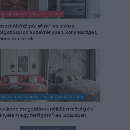
HÍREK, TREND, STÍLUS ÉS DESIGN
sszeköltöző pár 56 m²-es lakása:
olgozósarok a szekrényben, konyhasziget,
zínes részletek
HÁZAK, ENTERIŐRÖK - INSPIRÁCIÓ KÉPEKBEN
ivalkodó megoldások nélkül: minőség és
ényelem egy férfi 52 m²-es lakásában