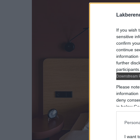
Lakberen
If you wish 
sensitive in
confirm you
continue se
information 
further disc
participants
Downstream P
Please note
information 
deny consent
in below Go
Persona
I want t