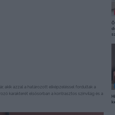
Ö
d
s
, akik azzal a határozott elképzeléssel fordultak a
ozó karakterét elsősorban a kontrasztos színvilág és a
H
k