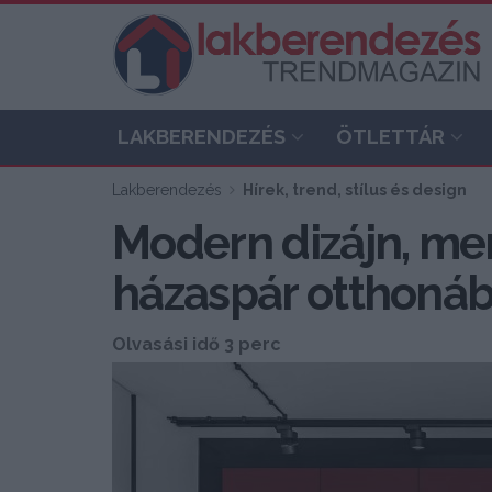
LAKBERENDEZÉS
ÖTLETTÁR
Lakberendezés
Hírek, trend, stílus és design
Modern dizájn, mer
házaspár otthoná
Olvasási idő 3 perc