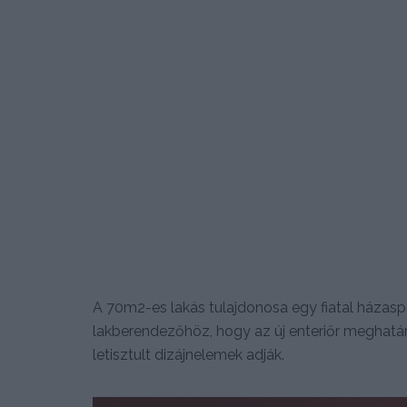
A 70m2-es lakás tulajdonosa egy fiatal házaspár
lakberendezőhöz, hogy az új enteriőr meghatár
letisztult dizájnelemek adják.