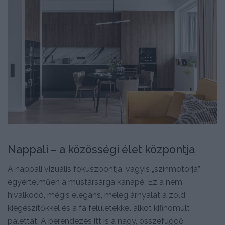
Nappali – a közösségi élet központja
A nappali vizuális fókuszpontja, vagyis „színmotorja”
egyértelműen a mustársárga kanapé. Ez a nem
hivalkodó, mégis elegáns, meleg árnyalat a zöld
kiegészítőkkel és a fa felületekkel alkot kifinomult
palettát. A berendezés itt is a nagy, összefüggő