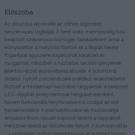
Előszoba
Az előszoba előrevetíti az otthon átgondolt
térszervezési logikáját. A teret uraló, mennyezetig futó
beépített szekrénysor homogén falfelületként simul a
környezetbe: a mélyzöld frontok és a filigrán fekete
fogantyúk egyszerre sugároznak karaktert és
nyugalmat, miközben a háztartás tárolási igényeinek
jelentős részét észrevétlenül elnyelik. A bútortömb
oldalsó, nyitott polcrendszere praktikus lerakófelületet
biztosít a mindennapi használati tárgyaknak, a beépített
LED-világítás pedig nemcsak hangulati elemként,
hanem funkcionális fényforrásként is szolgál az esti
hazaérkezéskor. A pad kárpitozásának mustársárga
árnyalata finom vizuális kapcsot teremt a nappalival,
miközben kijelöli az öltözködés helyét. A burkolatváltás
– a strapabíró, mintás hidegburkolat és a meleg tónusú