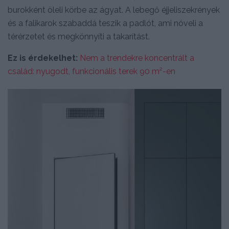
burokként öleli körbe az ágyat. A lebegő éjjeliszekrények
és a falikarok szabaddá teszik a padlót, ami növeli a
térérzetet és megkönnyíti a takarítást.
Ez is érdekelhet:
Nem a trendekre koncentrált a
család: nyugodt, funkcionális terek 90 m²-en