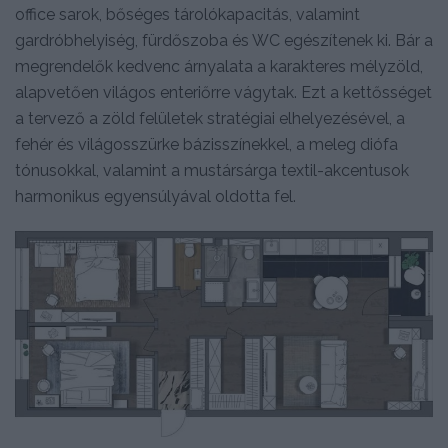
office sarok, bőséges tárolókapacitás, valamint
gardróbhelyiség, fürdőszoba és WC egészítenek ki. Bár a
megrendelők kedvenc árnyalata a karakteres mélyzöld,
alapvetően világos enteriőrre vágytak. Ezt a kettősséget
a tervező a zöld felületek stratégiai elhelyezésével, a
fehér és világosszürke bázisszínekkel, a meleg diófa
tónusokkal, valamint a mustársárga textil-akcentusok
harmonikus egyensúlyával oldotta fel.