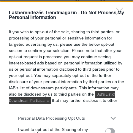
felületek nyugalmára épít: a falra komponált, fehér
Lakberendezés Trendmagazin -
Do Not Process My
médiabútor rejtett tárolóival és finom tagolásával inkább
Personal Information
építészeti elemként, mintsem hagyományos
szekrényként van jelen. A semleges szőnyeg és a sötét,
If you wish to opt-out of the sale, sharing to third parties, or
alacsony dohányzóasztal vizuálisan kiegyensúlyozza a
processing of your personal or sensitive information for
kanapé tömegét, míg a fekete-fehér grafikai elemek
targeted advertising by us, please use the below opt-out
section to confirm your selection. Please note that after your
visszautalnak a konyha és az előszoba sötét részleteire.
opt-out request is processed you may continue seeing
Ez a koncepciózus ismétlődés – az azonos tónusok és a
interest-based ads based on personal information utilized by
következetes vonalvezetés ritmusa – az egyik
us or personal information disclosed to third parties prior to
leghatékonyabb eszköz arra, hogy egy lakás
your opt-out. You may separately opt-out of the further
disclosure of your personal information by third parties on the
nagyvonalú és egységes hatást keltsen.
IAB’s list of downstream participants. This information may
also be disclosed by us to third parties on the
IAB’s List of
Ez is érdekelhet:
Különböző dekoráció szülőknek és
that may further disclose it to other
Downstream Participants
tinédzser fiúnak háromfős család otthonában
third parties.
Please note that this website/app uses one or more Google
Personal Data Processing Opt Outs
services and may gather and store information including but
not limited to your visit or usage behaviour. You may click to
I want to opt-out of the Sharing of my