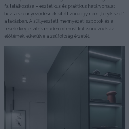
fa találkozása – esztétikus és praktikus határvonalat
húz: a szennyeződésnek kitett zóna így nem „folyik szét”
a lakásban. A süllyesztett mennyezeti szpotok és a
fekete kiegészítők modern ritmust kölcsönöznek az
előtérnek, elkerülve a zsúfoltság érzetét.