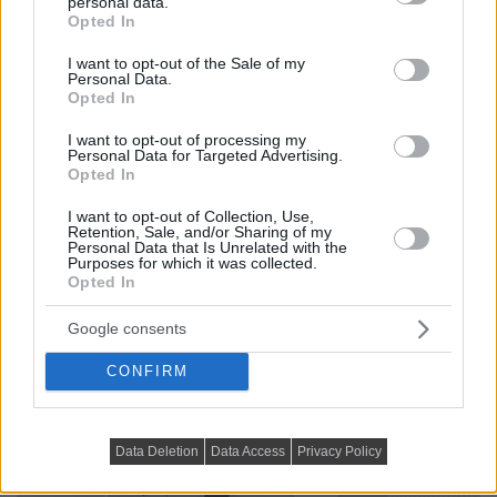
personal data.
grant or deny consent to Google and its third-party tags to
Opted In
use your data for below specified purposes in below Google
consent section.
I want to opt-out of the Sale of my
Personal Data.
Opted In
I want to opt-out of processing my
Personal Data for Targeted Advertising.
Opted In
I want to opt-out of Collection, Use,
Retention, Sale, and/or Sharing of my
Personal Data that Is Unrelated with the
Purposes for which it was collected.
Opted In
Google consents
CONFIRM
Data Deletion
Data Access
Privacy Policy