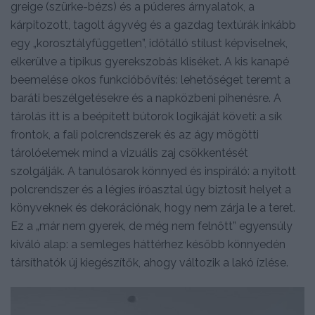
greige (szürke-bézs) és a púderes árnyalatok, a
kárpitozott, tagolt ágyvég és a gazdag textúrák inkább
egy „korosztályfüggetlen”, időtálló stílust képviselnek,
elkerülve a tipikus gyerekszobás kliséket. A kis kanapé
beemelése okos funkcióbővítés: lehetőséget teremt a
baráti beszélgetésekre és a napközbeni pihenésre. A
tárolás itt is a beépített bútorok logikáját követi: a sík
frontok, a fali polcrendszerek és az ágy mögötti
tárolóelemek mind a vizuális zaj csökkentését
szolgálják. A tanulósarok könnyed és inspiráló: a nyitott
polcrendszer és a légies íróasztal úgy biztosít helyet a
könyveknek és dekorációnak, hogy nem zárja le a teret.
Ez a „már nem gyerek, de még nem felnőtt” egyensúly
kiváló alap: a semleges háttérhez később könnyedén
társíthatók új kiegészítők, ahogy változik a lakó ízlése.