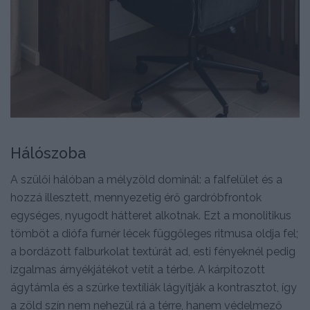
Hálószoba
A szülői hálóban a mélyzöld dominál: a falfelület és a
hozzá illesztett, mennyezetig érő gardróbfrontok
egységes, nyugodt hátteret alkotnak. Ezt a monolitikus
tömböt a diófa furnér lécek függőleges ritmusa oldja fel;
a bordázott falburkolat textúrát ad, esti fényeknél pedig
izgalmas árnyékjátékot vetít a térbe. A kárpitozott
ágytámla és a szürke textíliák lágyítják a kontrasztot, így
a zöld szín nem nehezül rá a térre, hanem védelmező