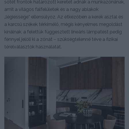
sötét frontok határozott keretet adnak a munkazónának,
amit a világos falfelületek és a nagy ablakok
„légiessége” ellensúlyoz. Az étkezőben a kerek asztal és
a karcsú székek térkímélő, mégis kényelmes megoldást
kínálnak, a felettük függesztett lineáris lámpatest pedig
fénnyel jelöli ki a zónát – szükségtelenné téve a fizikai
térelválasztók használatát.