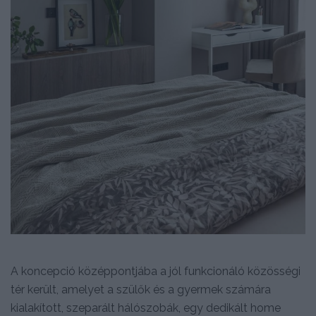
A koncepció középpontjába a jól funkcionáló közösségi
tér került, amelyet a szülők és a gyermek számára
kialakított, szeparált hálószobák, egy dedikált home