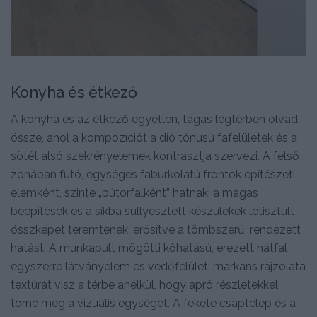
Konyha és étkező
A konyha és az étkező egyetlen, tágas légtérben olvad
össze, ahol a kompozíciót a dió tónusú fafelületek és a
sötét alsó szekrényelemek kontrasztja szervezi. A felső
zónában futó, egységes faburkolatú frontok építészeti
elemként, szinte „bútorfalként” hatnak: a magas
beépítések és a síkba süllyesztett készülékek letisztult
összképet teremtenek, erősítve a tömbszerű, rendezett
hatást. A munkapult mögötti kőhatású, erezett hátfal
egyszerre látványelem és védőfelület: markáns rajzolata
textúrát visz a térbe anélkül, hogy apró részletekkel
törné meg a vizuális egységet. A fekete csaptelep és a