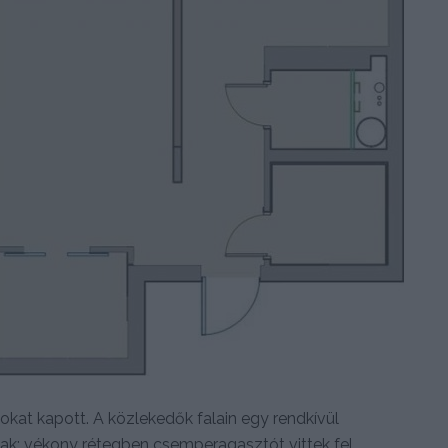
tokat kapott. A közlekedők falain egy rendkívül
ak: vékony rétegben csemperagasztót vittek fel,