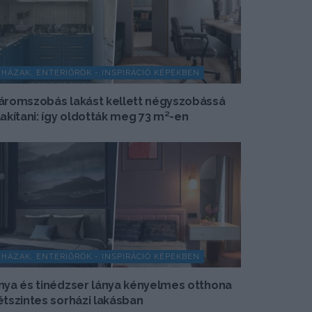
HÁZAK, ENTERIŐRÖK - INSPIRÁCIÓ KÉPEKBEN
áromszobás lakást kellett négyszobássá
lakítani: így oldották meg 73 m²-en
HÁZAK, ENTERIŐRÖK - INSPIRÁCIÓ KÉPEKBEN
nya és tinédzser lánya kényelmes otthona
étszintes sorházi lakásban