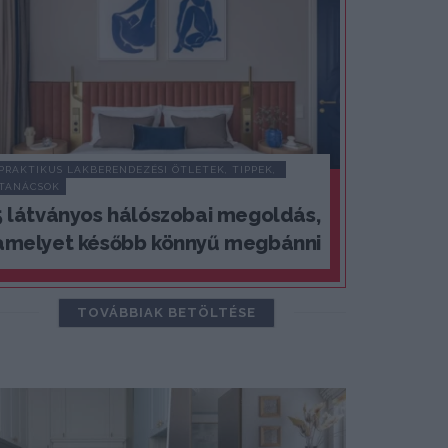
PRAKTIKUS LAKBERENDEZÉSI ÖTLETEK, TIPPEK, 
TANÁCSOK
5 látványos hálószobai megoldás,
amelyet később könnyű megbánni
TOVÁBBIAK BETÖLTÉSE