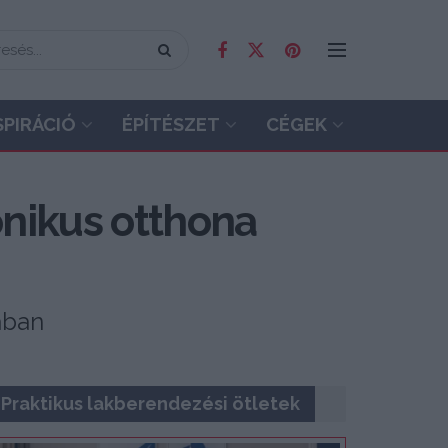
SPIRÁCIÓ
ÉPÍTÉSZET
CÉGEK
monikus otthona
ában
Praktikus lakberendezési ötletek