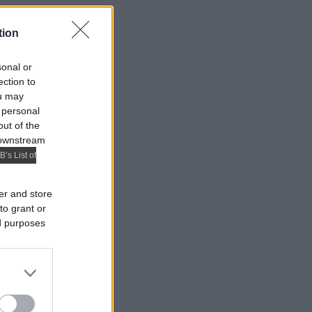
tion
sonal or
ection to
ou may
 personal
out of the
 downstream
B’s List of
er and store
to grant or
ed purposes