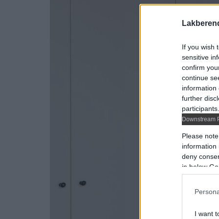
Lakberen
If you wish 
sensitive in
confirm you
continue se
information 
further disc
participants
Downstream P
Please note
information 
deny consent
in below Go
Persona
I want t