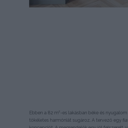
Ebben a 82 m²-es lakásban béke és nyugalom ura
tökéletes harmóniát sugároz. A tervező egy fiat
koncepciót. A megrendelők egy jól felszerelt, 