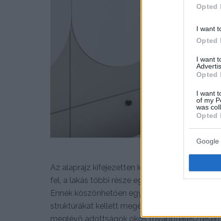
Opted 
I want t
Opted 
I want 
Advertis
Opted 
I want t
of my P
was col
Opted 
Google 
Az alaprajz kifejezetten kedvező volt: az építt
fel, a lakás többi része egyetlen nyitott, form
Ennek köszönhetően egyáltalán nem volt szüksé
struktúrákat kellett megépíteni. A tervezés sorá
meglévő adottságok okos továbbfejlesztésérő