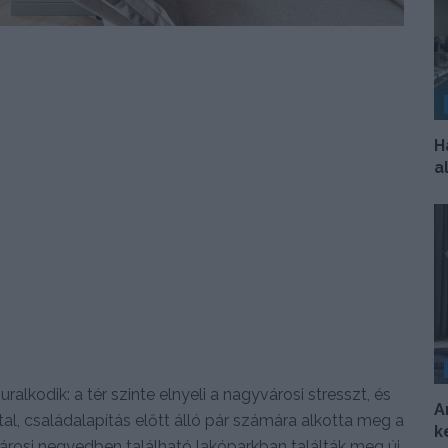
H
a
lkodik: a tér szinte elnyeli a nagyvárosi stresszt, és
A
al, családalapítás előtt álló pár számára alkotta meg a
k
városi negyedben található lakóparkban találták meg új