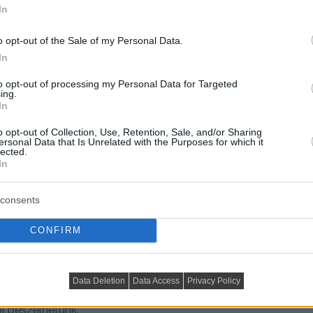
In
o opt-out of the Sale of my Personal Data.
In
to opt-out of processing my Personal Data for Targeted
ing.
In
o opt-out of Collection, Use, Retention, Sale, and/or Sharing
ersonal Data that Is Unrelated with the Purposes for which it
lected.
In
consents
CONFIRM
ető csupán a vizesblokkok és a hálószobák falait húzta
álható térként várta a belsőépítészeti megoldásokat.
g bontási munkálatokra, csupán az új, funkcionális
Data Deletion
Data Access
Privacy Policy
n nem is annyira klasszikus átalakításról, mint inkább a
l beszélhetünk.