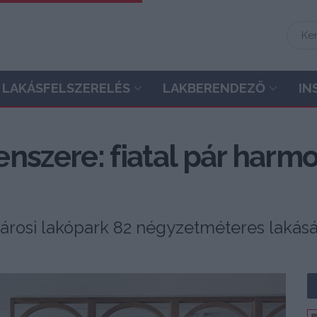
LAKÁSFELSZERELÉS
LAKBERENDEZŐ
IN
lenszere: fiatal pár har
árosi lakópark 82 négyzetméteres lakás