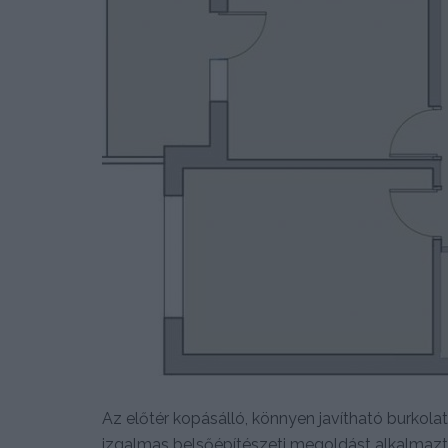
Az előtér kopásálló, könnyen javítható burkola
izgalmas belsőépítészeti megoldást alkalmazt