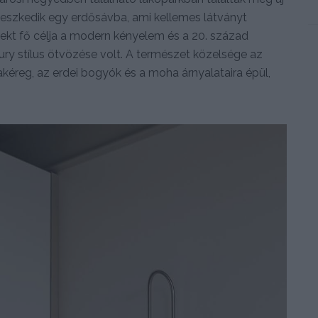
leszkedik egy erdősávba, ami kellemes látványt
jekt fő célja a modern kényelem és a 20. század
ury stílus ötvözése volt. A természet közelsége az
 fakéreg, az erdei bogyók és a moha árnyalataira épül,