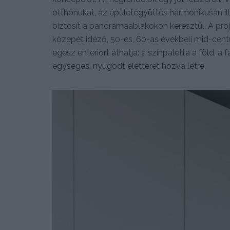
otthonukat, az épületegyüttes harmonikusan il
biztosít a panorámaablakokon keresztül. A pro
közepét idéző, 50-es, 60-as évekbeli mid-cent
egész enteriőrt áthatja: a színpaletta a föld, a
egységes, nyugodt életteret hozva létre.