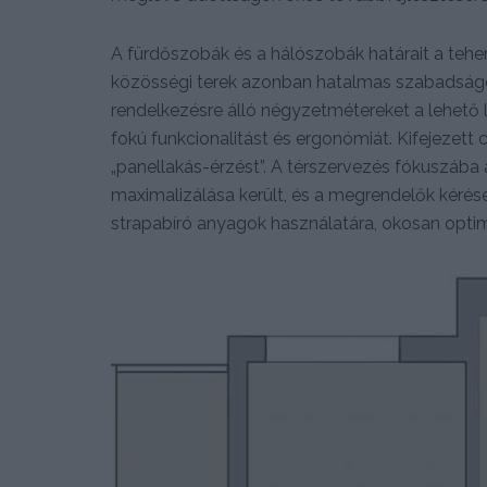
A fürdőszobák és a hálószobák határait a tehe
közösségi terek azonban hatalmas szabadságot 
rendelkezésre álló négyzetmétereket a lehető 
fokú funkcionalitást és ergonómiát. Kifejezett c
„panellakás-érzést”. A térszervezés fókuszáb
maximalizálása került, és a megrendelők kérésér
strapabíró anyagok használatára, okosan optim