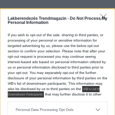
Lakberendezés Trendmagazin -
Do Not Process My
Personal Information
If you wish to opt-out of the sale, sharing to third parties, or
Előző cikk
processing of your personal or sensitive information for
targeted advertising by us, please use the below opt-out
section to confirm your selection. Please note that after your
opt-out request is processed you may continue seeing
interest-based ads based on personal information utilized by
us or personal information disclosed to third parties prior to
your opt-out. You may separately opt-out of the further
disclosure of your personal information by third parties on the
IAB’s list of downstream participants. This information may
also be disclosed by us to third parties on the
IAB’s List of
that may further disclose it to other
Downstream Participants
third parties.
Please note that this website/app uses one or more Google
Personal Data Processing Opt Outs
services and may gather and store information including but