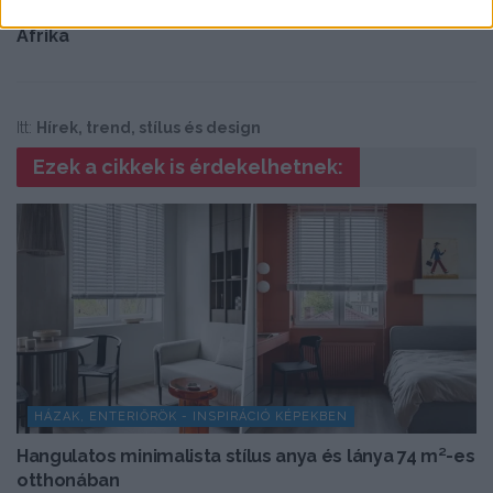
ház a köves tengerparton | Garden Route, Dél
Afrika
Itt:
Hírek, trend, stílus és design
Ezek a cikkek is érdekelhetnek:
HÁZAK, ENTERIŐRÖK - INSPIRÁCIÓ KÉPEKBEN
Hangulatos minimalista stílus anya és lánya 74 m²-es
otthonában