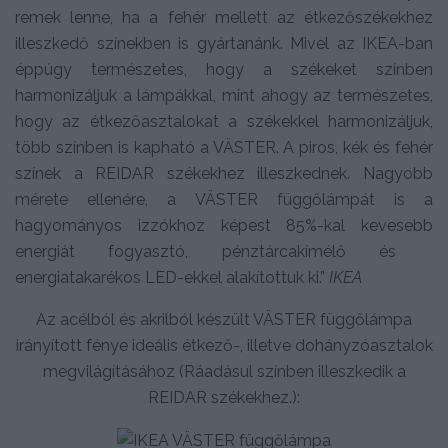
remek lenne, ha a fehér mellett az étkezőszékekhez
illeszkedő színekben is gyártanánk. Mivel az IKEA-ban
éppúgy természetes, hogy a székeket színben
harmonizáljuk a lám­pákkal, mint ahogy az természetes,
hogy az étkezőasztalokat a székekkel harmonizáljuk,
több színben is kapható a VÄSTER. A piros, kék és fehér
színek a REIDAR székekhez illeszkednek. Nagyobb
mérete ellenére, a VÄSTER függőlámpát is a
hagyományos izzókhoz képest 85%-kal kevesebb
energiát fogyasztó, pénztárcakímélő és
energiatakarékos LED-ekkel alakítottuk ki.”
IKEA
Az acélból és akrilból készült VÄSTER függőlámpa
irányított fénye ideális étkező-, illetve dohányzóasztalok
megvilágításához (Ráadásul színben illeszkedik a
REIDAR székekhez.):