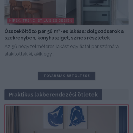
HÍREK, TREND, STÍLUS ÉS DESIGN
Összeköltöző pár 56 m²-es lakása: dolgozósarok a
szekrényben, konyhasziget, színes részletek
Az 56 négyzetméteres lakást egy fiatal pár számára
alakították ki, akik egy...
TOVÁBBIAK BETÖLTÉSE
Praktikus lakberendezési ötletek