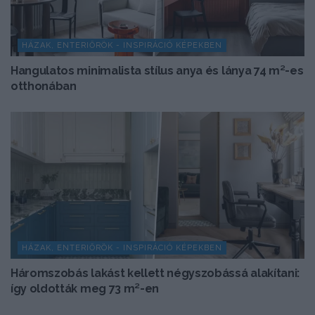
HÁZAK, ENTERIŐRÖK - INSPIRÁCIÓ KÉPEKBEN
Hangulatos minimalista stílus anya és lánya 74 m²-es
otthonában
HÁZAK, ENTERIŐRÖK - INSPIRÁCIÓ KÉPEKBEN
Háromszobás lakást kellett négyszobássá alakítani:
így oldották meg 73 m²-en