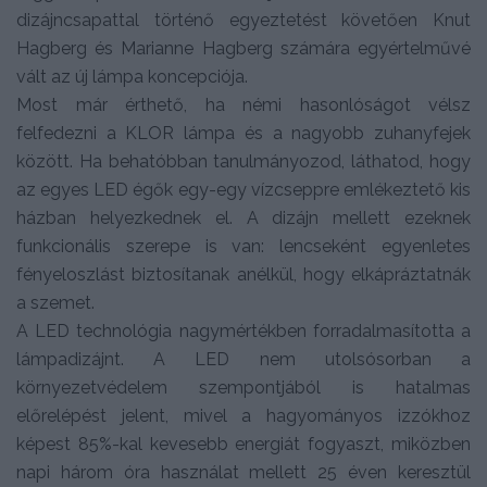
dizájncsapattal történő egyeztetést követően Knut
Hagberg és Marianne Hagberg számára egyértelművé
vált az új lámpa koncepciója.
Most már érthető, ha némi hasonlóságot vélsz
felfedezni a KLOR lámpa és a nagyobb zuhanyfejek
között. Ha behatóbban tanulmányozod, láthatod, hogy
az egyes LED égők egy-egy vízcseppre emlékeztető kis
házban helyezkednek el. A dizájn mellett ezeknek
funkcionális szerepe is van: lencseként egyenletes
fényeloszlást biztosítanak anélkül, hogy elkápráztatnák
a szemet.
A LED technológia nagymértékben forradalmasította a
lámpadizájnt. A LED nem utolsósorban a
környezetvédelem szempontjából is hatalmas
előrelépést jelent, mivel a hagyományos izzókhoz
képest 85%-kal kevesebb energiát fogyaszt, miközben
napi három óra használat mellett 25 éven keresztül