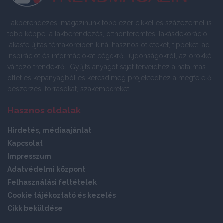
Lakberendezési magazinunk több ezer cikkel és százezernél is
több képpel a lakberendezés, otthonteremtés, lakásdekoráció,
lakásfelújítás témaköreiben kínál hasznos ötleteket, tippeket, ad
inspirációt és információkat cégekről, újdonságokról, az örökké
változó trendekről. Gyűjts anyagot saját terveidhez a hatalmas
ötlet és képanyagból és keresd meg projektedhez a megfelelő
beszerzési forrásokat, szakembereket.
Hasznos oldalak
Hirdetés, médiaajánlat
Kapcsolat
Impresszum
Adatvédelmi központ
Felhasználási feltételek
Cookie tájékoztató és kezelés
Cikk beküldése