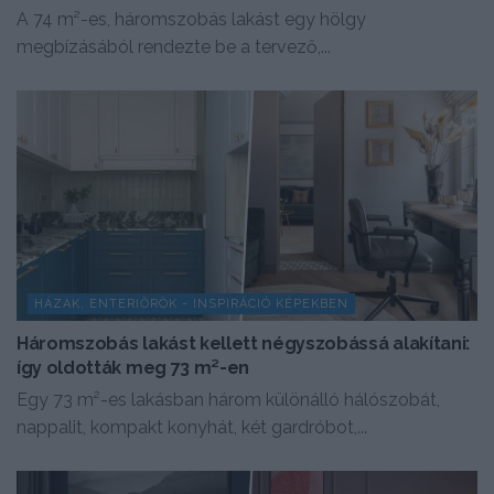
A 74 m²-es, háromszobás lakást egy hölgy
megbízásából rendezte be a tervező,...
HÁZAK, ENTERIŐRÖK - INSPIRÁCIÓ KÉPEKBEN
Háromszobás lakást kellett négyszobássá alakítani:
így oldották meg 73 m²-en
Egy 73 m²-es lakásban három különálló hálószobát,
nappalit, kompakt konyhát, két gardróbot,...