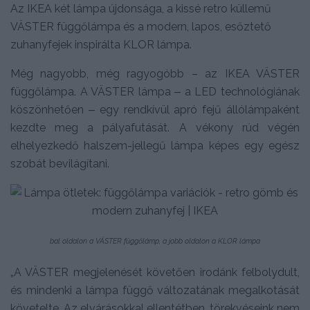
Az IKEA két lámpa újdonsága, a kissé retro küllemű
VÄSTER függőlámpa és a modern, lapos, esőztető
zuhanyfejek inspirálta KLOR lámpa.
Még nagyobb, még ragyogóbb – az IKEA VÄSTER
függőlámpa. A VÄSTER lámpa ‒ a LED technológiának
köszönhetően ‒ egy rendkívül apró fejű állólámpaként
kezdte meg a pályafutását. A vékony rúd végén
elhelyezkedő halszem-jellegű lámpa képes egy egész
szobát bevilágítani.
bal oldalon a VÄSTER függőlámp, a jobb oldalon a KLOR lámpa
„A VÄSTER megjelenését követően irodánk felbolydult,
és mindenki a lámpa függő változatának megalkotását
követelte. Az elvárásokkal ellentétben, törekvéseink nem