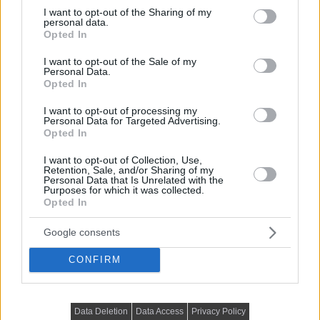
not limited to your visit or usage behaviour. You may click to
I want to opt-out of the Sharing of my
personal data.
grant or deny consent to Google and its third-party tags to
Új textíliák a régmúlt idők varázsával | IKEA EMMIE
Opted In
use your data for below specified purposes in below Google
kollekció
consent section.
I want to opt-out of the Sale of my
Personal Data.
Következő cikk
Opted In
I want to opt-out of processing my
Personal Data for Targeted Advertising.
Opted In
I want to opt-out of Collection, Use,
Retention, Sale, and/or Sharing of my
Personal Data that Is Unrelated with the
Purposes for which it was collected.
Opted In
Google consents
CONFIRM
Homokkő és üveg ékszerdoboz – elegáns, modern
Data Deletion
Data Access
Privacy Policy