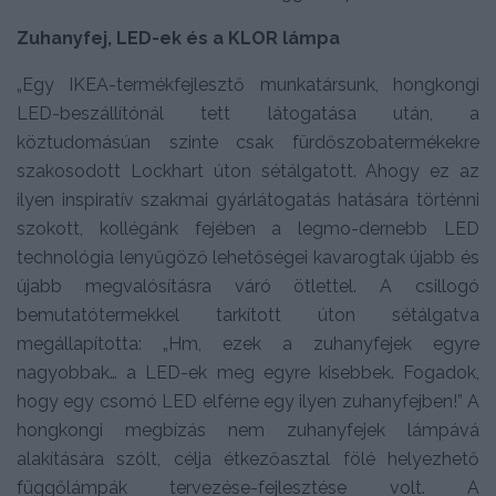
Zuhanyfej, LED-ek és a KLOR lámpa
„Egy IKEA-termékfejlesztő munkatársunk, hongkongi
LED-beszállítónál tett látogatása után, a
köztudomásúan szinte csak fürdőszobatermékekre
szakosodott Lockhart úton sétálgatott. Ahogy ez az
ilyen inspiratív szakmai gyárlátogatás hatására történni
szokott, kollégánk fejében a legmo-dernebb LED
technológia lenyűgöző lehetőségei kavarogtak újabb és
újabb megvalósításra váró ötlettel. A csillogó
bemutatótermekkel tarkított úton sétálgatva
megállapította: „Hm, ezek a zuhanyfejek egyre
nagyobbak… a LED-ek meg egyre kisebbek. Fogadok,
hogy egy csomó LED elférne egy ilyen zuhanyfejben!” A
hongkongi megbízás nem zuhanyfejek lámpává
alakítására szólt, célja étkezőasztal fölé helyezhető
függőlámpák tervezése-fejlesztése volt. A