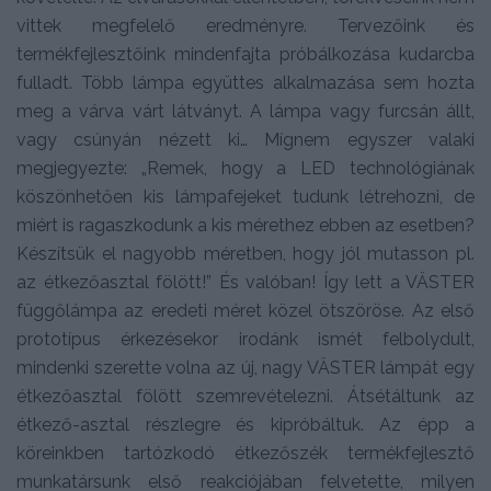
vittek megfelelő eredményre. Tervezőink és
termékfejlesztőink mindenfajta próbálkozása kudarcba
fulladt. Több lámpa együttes alkalmazása sem hozta
meg a várva várt látványt. A lámpa vagy furcsán állt,
vagy csúnyán nézett ki… Mígnem egyszer valaki
megjegyezte: „Remek, hogy a LED technológiának
köszönhetően kis lámpafejeket tudunk létrehozni, de
miért is ragaszkodunk a kis mérethez ebben az esetben?
Készítsük el nagyobb méretben, hogy jól mutasson pl.
az étkezőasztal fölött!” És valóban! Így lett a VÄSTER
függőlámpa az eredeti méret közel ötszöröse. Az első
prototí­pus érkezésekor irodánk ismét felboly­dult,
mindenki szerette volna az új, nagy VÄSTER lámpát egy
étkezőasztal fölött szemrevételezni. Átsétáltunk az
étkező-asztal részlegre és kipróbáltuk. Az épp a
köreinkben tartózkodó étkezőszék termékfejlesztő
munkatársunk első reak­ciójában felvetette, milyen