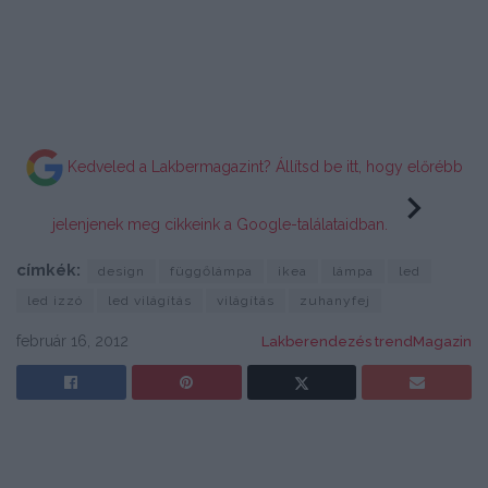
Kedveled a Lakbermagazint? Állítsd be itt, hogy előrébb
jelenjenek meg cikkeink a Google-találataidban.
címkék:
design
függőlámpa
ikea
lámpa
led
led izzó
led világítás
világítás
zuhanyfej
február 16, 2012
Lakberendezés trendMagazin