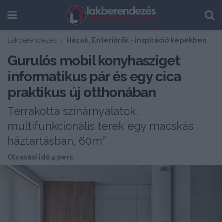
Lakberendezés
Házak, Enteriőrök - inspiráció képekben
Gurulós mobil konyhasziget
informatikus pár és egy cica
praktikus új otthonában
Terrakotta színárnyalatok,
multifunkcionális terek egy macskás
háztartásban, 60m²
Olvasási idő 4 perc