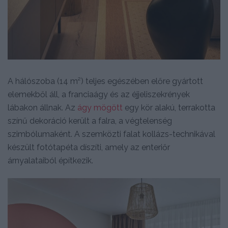
A hálószoba (14 m²) teljes egészében előre gyártott
elemekből áll, a franciaágy és az éjjeliszekrények
lábakon állnak. Az
ágy mögött
egy kör alakú, terrakotta
színű dekoráció került a falra, a végtelenség
szimbólumaként. A szemközti falat kollázs-technikával
készült fotótapéta díszíti, amely az enteriőr
árnyalataiból építkezik.