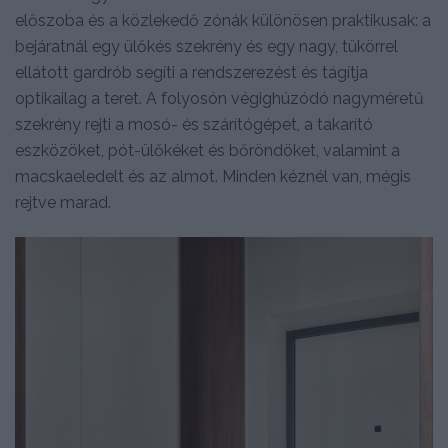
előszoba és a közlekedő zónák különösen praktikusak: a
bejáratnál egy ülőkés szekrény és egy nagy, tükörrel
ellátott gardrób segíti a rendszerezést és tágítja
optikailag a teret. A folyosón végighúzódó nagyméretű
szekrény rejti a mosó- és szárítógépet, a takarító
eszközöket, pót-ülőkéket és bőröndöket, valamint a
macskaeledelt és az almot. Minden kéznél van, mégis
rejtve marad.