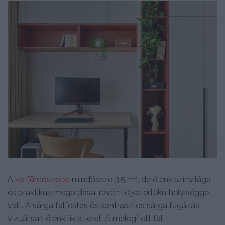
A
kis fürdőszoba
mindössze 3,5 m², de élénk színvilága
és praktikus megoldásai révén teljes értékű helyiséggé
vált. A sárga falfestés és kontrasztos sárga fugázás
vizuálisan élénkítik a teret. A melegített fal