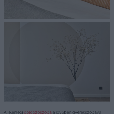
A jelenlegi
dolgozószoba
a jövőben gyerekszobává