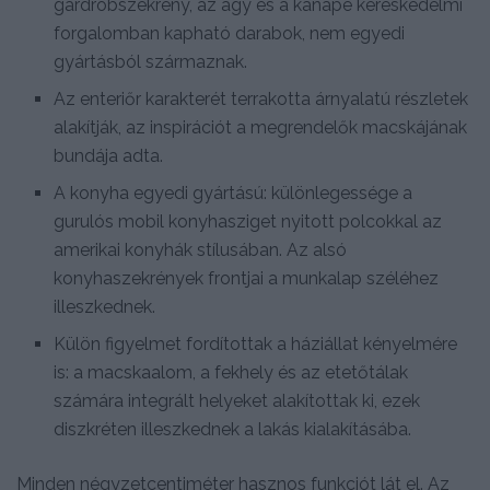
gardróbszekrény, az ágy és a kanapé kereskedelmi
forgalomban kapható darabok, nem egyedi
gyártásból származnak.
Az enteriőr karakterét terrakotta árnyalatú részletek
alakítják, az inspirációt a megrendelők macskájának
bundája adta.
A konyha egyedi gyártású: különlegessége a
gurulós mobil konyhasziget nyitott polcokkal az
amerikai konyhák stílusában. Az alsó
konyhaszekrények frontjai a munkalap széléhez
illeszkednek.
Külön figyelmet fordítottak a háziállat kényelmére
is: a macskaalom, a fekhely és az etetőtálak
számára integrált helyeket alakítottak ki, ezek
diszkréten illeszkednek a lakás kialakításába.
Minden négyzetcentiméter hasznos funkciót lát el. Az