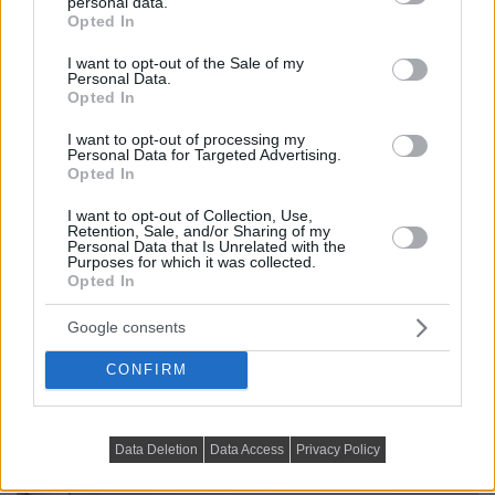
personal data.
grant or deny consent to Google and its third-party tags to
Opted In
use your data for below specified purposes in below Google
consent section.
I want to opt-out of the Sale of my
Personal Data.
Opted In
I want to opt-out of processing my
Personal Data for Targeted Advertising.
Opted In
A nappali tervezésénél figyelembe vették, hogy a
I want to opt-out of Collection, Use,
macska gyakran a gazdik közelében tartózkodik, a TV-
Retention, Sale, and/or Sharing of my
Personal Data that Is Unrelated with the
zónában ezért falra szerelhető macskabútor és fekhely
Purposes for which it was collected.
Opted In
is helyet kapott.
Az egész
enteriőr színvilágát
a terrakotta árnyalatai
Google consents
uralják, ez a macska bundájából vett tónusokat idézi. A
CONFIRM
nappaliban minimálisra csökkentették a dekorációt,
hogy a tér könnyed maradjon. A helyiség fő funkciója a
pihenés és a tévézés.
Data Deletion
Data Access
Privacy Policy