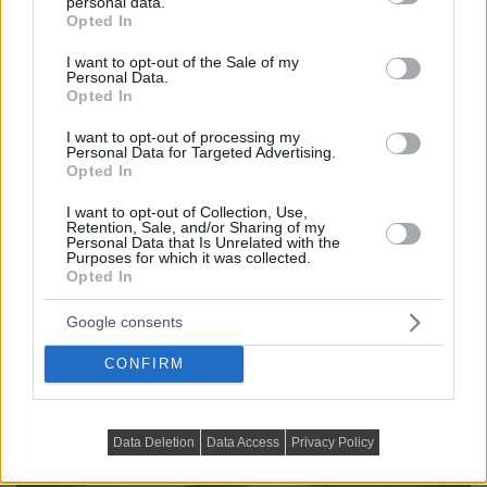
personal data.
grant or deny consent to Google and its third-party tags to
Opted In
use your data for below specified purposes in below Google
Ez is érdekelhet:
Középkorú nő elegáns városi otthona
consent section.
I want to opt-out of the Sale of my
56m2-en, klasszikus és modern részletek
Personal Data.
Opted In
I want to opt-out of processing my
Personal Data for Targeted Advertising.
Opted In
I want to opt-out of Collection, Use,
Retention, Sale, and/or Sharing of my
Personal Data that Is Unrelated with the
Purposes for which it was collected.
Opted In
Google consents
CONFIRM
Data Deletion
Data Access
Privacy Policy