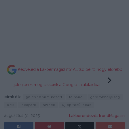
Kedveled a Lakbermagazint? Állítsd be itt, hogy előrébb
jelenjenek meg cikkeink a Google-találataidban.
címkék:
50 és 100nm között
falpanel
gardróbhelyiség
kék
lakópark
színek
új építésű lakás
augusztus 31, 2025
Lakberendezés trendMagazin