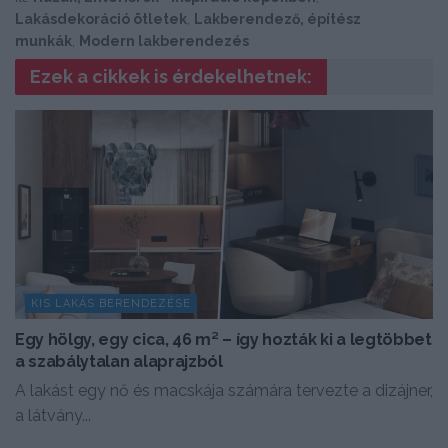
Lakásdekoráció ötletek
,
Lakberendező, építész
munkák
,
Modern lakberendezés
Ezek a cikkek is érdekelhetnek:
KIS LAKÁS BERENDEZÉSE
Egy hölgy, egy cica, 46 m² – így hozták ki a legtöbbet
a szabálytalan alaprajzból
A lakást egy nő és macskája számára tervezte a dizájner,
a látvány...