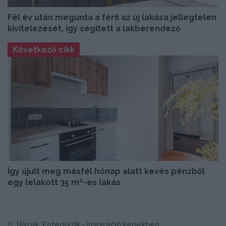
Fél év után megunta a férfi az új lakása jellegtelen
kivitelezését, így segített a lakberendező
Következő cikk
Így újult meg másfél hónap alatt kevés pénzből
egy lelakott 35 m²-es lakás
Itt:
Házak, Enteriőrök - inspiráció képekben
,