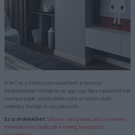
A WC és a fürdőszoba karakterét a terrazzo
padlóburkolat mintája és az egy-egy falra választott kék
csempe adják, utóbbi élénk színe a mosdó alatti
szekrény frontján is visszaköszön.
Ez is érdekelhet:
Stílusos városi lakás, ahol a modern
minimalizmus találkozik a meleg, hangulatos
részletekkel