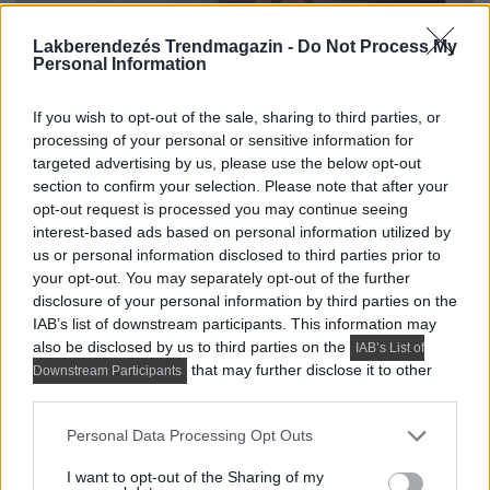
Lakberendezés Trendmagazin -
Do Not Process My
Personal Information
If you wish to opt-out of the sale, sharing to third parties, or
processing of your personal or sensitive information for
targeted advertising by us, please use the below opt-out
section to confirm your selection. Please note that after your
opt-out request is processed you may continue seeing
interest-based ads based on personal information utilized by
us or personal information disclosed to third parties prior to
your opt-out. You may separately opt-out of the further
disclosure of your personal information by third parties on the
A hálószobában festett MDF falpanelekkel egészítették
IAB’s list of downstream participants. This information may
ki a dizájnt. A fő tárolórendszerek a bejáratnál – egy
also be disclosed by us to third parties on the
IAB’s List of
beépített szekrény a ruháknak – és a hálószobában
that may further disclose it to other
Downstream Participants
third parties.
helyezkednek el, ahol egy külön gardrób található a
tulajdonosok összes többi holmijának, kiemelt hellyel a
Please note that this website/app uses one or more Google
Personal Data Processing Opt Outs
feleség cipőinek. A kisebbik helyiség egyelőre
services and may gather and store information including but
not limited to your visit or usage behaviour. You may click to
I want to opt-out of the Sharing of my
vendégszobának lett berendezve.