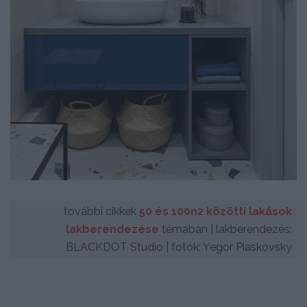
további cikkek
50 és 100n2 közötti lakások
lakberendezése
témában | lakberendezés:
BLACKDOT Studio | fotók: Yegor Piaskovsky