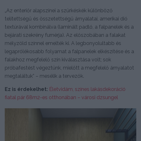
„Az enteriőr alapszínei a szürkéskék különböző
telítettségű és összetettségű árnyalatai, amerikai dió
textúrával kombinálva (laminált padló, a falpanelek és a
bejárati szekrény furnérja). Az előszobában a falakat
mélyzöld színnel emelték ki. A legbonyolultabb és
legaprólékosabb folyamat a falpanelek elkészítése és a
falakhoz megfelelő szín kiválasztása volt; sok
próbafestést végeztünk, mielőtt a megfelelő árnyalatot
megtaláltuk” – mesélik a tervezők.
Ez is érdekelhet:
Életvidám, színes lakásdekoráció
fiatal pár 68m2-es otthonában – városi dzsungel