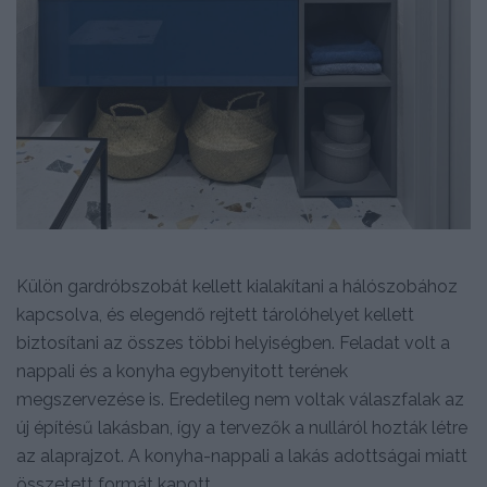
Külön gardróbszobát kellett kialakítani a hálószobához
kapcsolva, és elegendő rejtett tárolóhelyet kellett
biztosítani az összes többi helyiségben. Feladat volt a
nappali és a konyha egybenyitott terének
megszervezése is. Eredetileg nem voltak válaszfalak az
új építésű lakásban, így a tervezők a nulláról hozták létre
az alaprajzot. A konyha-nappali a lakás adottságai miatt
összetett formát kapott.