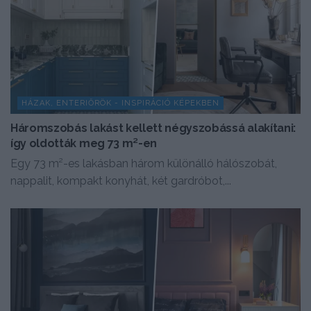
HÁZAK, ENTERIŐRÖK - INSPIRÁCIÓ KÉPEKBEN
Háromszobás lakást kellett négyszobássá alakítani:
így oldották meg 73 m²-en
Egy 73 m²-es lakásban három különálló hálószobát,
nappalit, kompakt konyhát, két gardróbot,...