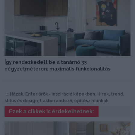
Így rendezkedett be a tanárnő 33
négyzetméteren: maximális funkcionalitás
Itt:
Házak, Enteriőrök - inspiráció képekben
,
Hírek, trend,
stílus és design
,
Lakberendező, építész munkák
Ezek a cikkek is érdekelhetnek: