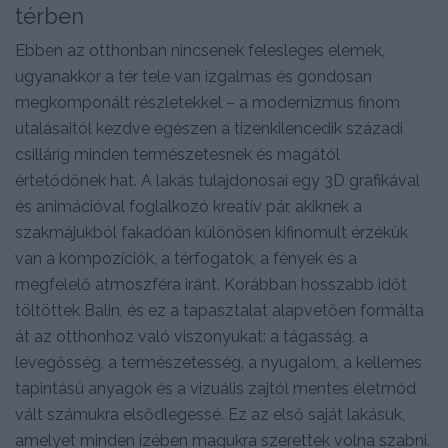
térben
Ebben az otthonban nincsenek felesleges elemek,
ugyanakkor a tér tele van izgalmas és gondosan
megkomponált részletekkel – a modernizmus finom
utalásaitól kezdve egészen a tizenkilencedik századi
csillárig minden természetesnek és magától
értetődőnek hat. A lakás tulajdonosai egy 3D grafikával
és animációval foglalkozó kreatív pár, akiknek a
szakmájukból fakadóan különösen kifinomult érzékük
van a kompozíciók, a térfogatok, a fények és a
megfelelő atmoszféra iránt. Korábban hosszabb időt
töltöttek Balin, és ez a tapasztalat alapvetően formálta
át az otthonhoz való viszonyukat: a tágasság, a
levegősség, a természetesség, a nyugalom, a kellemes
tapintású anyagok és a vizuális zajtól mentes életmód
vált számukra elsődlegessé. Ez az első saját lakásuk,
amelyet minden ízében magukra szerettek volna szabni.