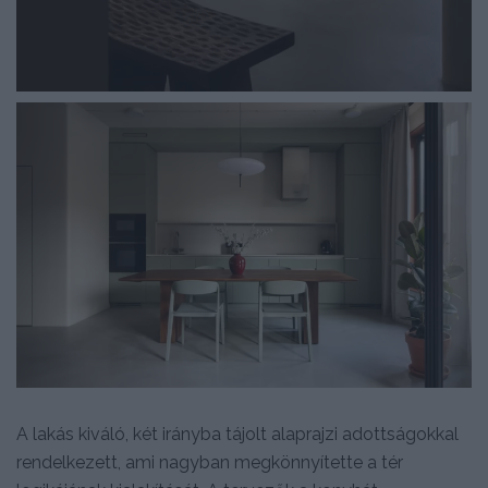
A lakás kiváló, két irányba tájolt alaprajzi adottságokkal
rendelkezett, ami nagyban megkönnyítette a tér