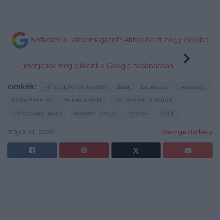
Kedveled a Lakbermagazint? Állítsd be itt, hogy előrébb
jelenjenek meg cikkeink a Google-találataidban.
címkék:
50 és 100nm között
Bali
bauhaus
borvörös
dolgozósarok
faldekoráció
indusztriális stílus
kétszobás lakás
modernizmus
színek
zöld
május 21, 2026
George Borbely