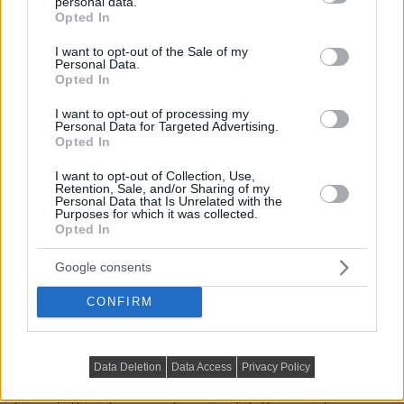
personal data.
grant or deny consent to Google and its third-party tags to
Opted In
use your data for below specified purposes in below Google
consent section.
I want to opt-out of the Sale of my
Personal Data.
Opted In
I want to opt-out of processing my
Personal Data for Targeted Advertising.
Opted In
I want to opt-out of Collection, Use,
Retention, Sale, and/or Sharing of my
Personal Data that Is Unrelated with the
Purposes for which it was collected.
Opted In
A hálószoba egyik leghangsúlyosabb eleme egy
Google consents
olívazöld árnyalatú, szabadon álló szekrény. Ezt a
CONFIRM
bútordarabot úgy tervezték, hogy afféle „üdvözlő”
elemként funkcionáljon: a belépőt nem egy zárt, tömör
bútorlap, hanem egy beépített világítással ellátott,
Data Deletion
Data Access
Privacy Policy
nyitott polcos vitrin fogadja. A történelemmel átitatott