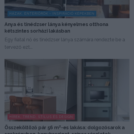
HÁZAK, ENTERIŐRÖK - INSPIRÁCIÓ KÉPEKBEN
Anya és tinédzser lánya kényelmes otthona
kétszintes sorházi lakásban
Egy fiatal nő és tinédzser lánya számára rendezte be a
tervező ezt...
HÍREK, TREND, STÍLUS ÉS DESIGN
Összeköltöző pár 56 m²-es lakása: dolgozósarok a