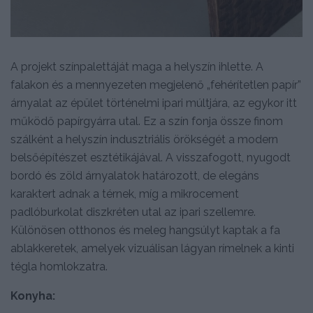
A projekt színpalettáját maga a helyszín ihlette. A
falakon és a mennyezeten megjelenő „fehérítetlen papír”
árnyalat az épület történelmi ipari múltjára, az egykor itt
működő papírgyárra utal. Ez a szín fonja össze finom
szálként a helyszín indusztriális örökségét a modern
belsőépítészet esztétikájával. A visszafogott, nyugodt
bordó és zöld árnyalatok határozott, de elegáns
karaktert adnak a térnek, míg a mikrocement
padlóburkolat diszkréten utal az ipari szellemre.
Különösen otthonos és meleg hangsúlyt kaptak a fa
ablakkeretek, amelyek vizuálisan lágyan rímelnek a kinti
tégla homlokzatra.
Konyha: