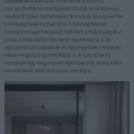
logikájának kialakítását. A tervezők a konyhát
összenyitották a szomszédos szobával, ezáltal egy
rendkívül tágas, természetes fénnyel és levegővel teli
közösségi teret hoztak létre. A belsőépítészeti
koncepció nagy hangsúlyt fektetett a nyitottság és a
privát szféra közötti tökéletes egyensúlyra: a tér
egyszerre hat szabadnak és egységesnek, miközben
képes megőrizni az intimitását is. A nyitott tér fő
vonzereje egy nagyméretű étkezőasztal, amely körül
kényelmesen elfér akár nyolc vendég is.