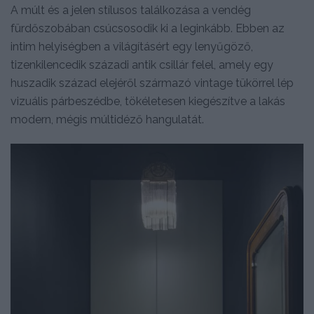
A múlt és a jelen stílusos találkozása a vendég
fürdőszobában csúcsosodik ki a leginkább. Ebben az
intim helyiségben a világításért egy lenyűgöző,
tizenkilencedik századi antik csillár felel, amely egy
huszadik század elejéről származó vintage tükörrel lép
vizuális párbeszédbe, tökéletesen kiegészítve a lakás
modern, mégis múltidéző hangulatát.