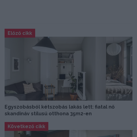
Előző cikk
Egyszobásból kétszobás lakás lett: fiatal nő
skandináv stílusú otthona 35m2-en
Következő cikk