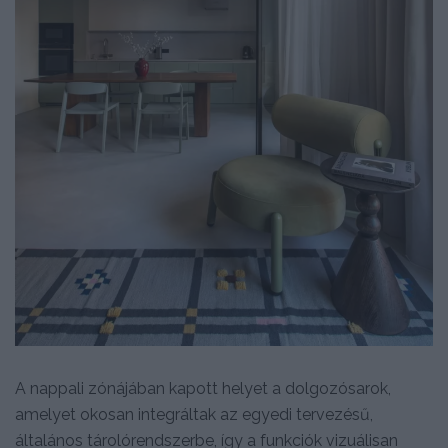
A nappali zónájában kapott helyet a dolgozósarok,
amelyet okosan integráltak az egyedi tervezésű,
általános tárolórendszerbe, így a funkciók vizuálisan