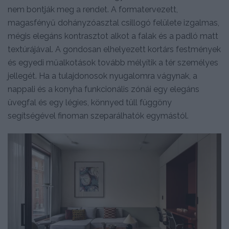
nem bontják meg a rendet. A formatervezett,
magasfényű dohányzóasztal csillogó felülete izgalmas,
mégis elegáns kontrasztot alkot a falak és a padló matt
textúrájával. A gondosan elhelyezett kortárs festmények
és egyedi műalkotások tovább mélyítik a tér személyes
jellegét. Ha a tulajdonosok nyugalomra vágynak, a
nappali és a konyha funkcionális zónái egy elegáns
üvegfal és egy légies, könnyed tüll függöny
segítségével finoman szeparálhatók egymástól.