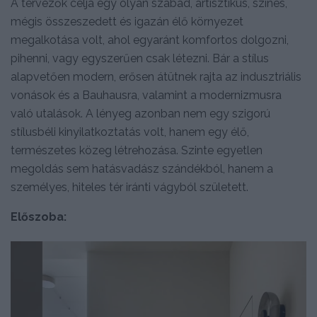
A tervezők célja egy olyan szabad, artisztikus, színes,
mégis összeszedett és igazán élő környezet
megalkotása volt, ahol egyaránt komfortos dolgozni,
pihenni, vagy egyszerűen csak létezni. Bár a stílus
alapvetően modern, erősen átütnek rajta az indusztriális
vonások és a Bauhausra, valamint a modernizmusra
való utalások. A lényeg azonban nem egy szigorú
stílusbéli kinyilatkoztatás volt, hanem egy élő,
természetes közeg létrehozása. Szinte egyetlen
megoldás sem hatásvadász szándékból, hanem a
személyes, hiteles tér iránti vágyból született.
Előszoba: