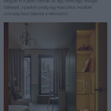
tárgyak itt is jelen vannak: az ágy felett egy vintage
falikárpit, a padlón pedig egy klasszikus, korabeli
szőnyeg teszi teljessé a dekorációt.