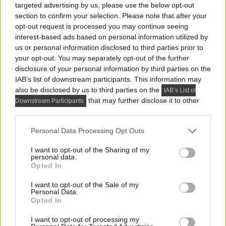
A 74 m²-es, háromszobás lakást egy hölgy
targeted advertising by us, please use the below opt-out
megbízásából rendezte be a tervező, a tulajdonos
section to confirm your selection. Please note that after your
opt-out request is processed you may continue seeing
tizenéves...
interest-based ads based on personal information utilized by
us or personal information disclosed to third parties prior to
your opt-out. You may separately opt-out of the further
disclosure of your personal information by third parties on the
IAB’s list of downstream participants. This information may
also be disclosed by us to third parties on the
IAB’s List of
that may further disclose it to other
Downstream Participants
third parties.
Please note that this website/app uses one or more Google
Personal Data Processing Opt Outs
services and may gather and store information including but
not limited to your visit or usage behaviour. You may click to
I want to opt-out of the Sharing of my
personal data.
grant or deny consent to Google and its third-party tags to
Opted In
use your data for below specified purposes in below Google
consent section.
I want to opt-out of the Sale of my
Personal Data.
HÁZAK, ENTERIŐRÖK - INSPIRÁCIÓ KÉPEKBEN
Opted In
Háromszobás lakást kellett négyszobássá
I want to opt-out of processing my
alakítani: így oldották meg 73 m²-en