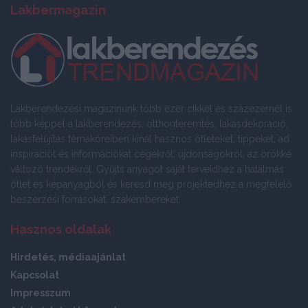
Lakbermagazin
Lakberendezési magazinunk több ezer cikkel és százezernél is
több képpel a lakberendezés, otthonteremtés, lakásdekoráció,
lakásfelújítás témaköreiben kínál hasznos ötleteket, tippeket, ad
inspirációt és információkat cégekről, újdonságokról, az örökké
változó trendekről. Gyűjts anyagot saját terveidhez a hatalmas
ötlet és képanyagból és keresd meg projektedhez a megfelelő
beszerzési forrásokat, szakembereket.
Hasznos oldalak
Hirdetés, médiaajánlat
Kapcsolat
Impresszum