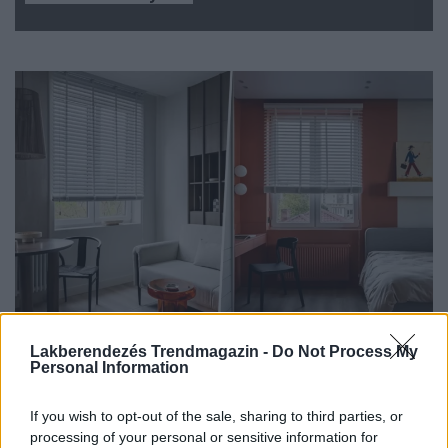
Lakberendezés Trendmagazin -
Do Not Process My
HÁZAK, ENTERIŐRÖK - INSPIRÁCIÓ KÉPEKBEN
Personal Information
Hangulatos minimalista stílus anya és
If you wish to opt-out of the sale, sharing to third parties, or
lánya 74 m²-es otthonában
processing of your personal or sensitive information for