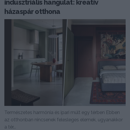
indusztriális hangulat: kreatív
házaspár otthona
Természetes harmónia és ipari múlt egy térben Ebben
az otthonban nincsenek felesleges elemek, ugyanakkor
a tér...