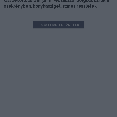
Összeköltöző pár 56 m²-es lakása: dolgozósarok a
szekrényben, konyhasziget, színes részletek
TOVÁBBIAK BETÖLTÉSE