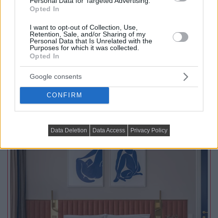
Personal Data for Targeted Advertising.
Opted In
Egy 73 m²-es lakásban három különálló hálószobát,
nappalit, kompakt konyhát, két gardróbot, mosókonyhát
I want to opt-out of Collection, Use,
Retention, Sale, and/or Sharing of my
és két...
Personal Data that Is Unrelated with the
Purposes for which it was collected.
Opted In
TOVÁBBIAK BETÖLTÉSE
Google consents
CONFIRM
Praktikus lakberendezési ötletek
Data Deletion
Data Access
Privacy Policy