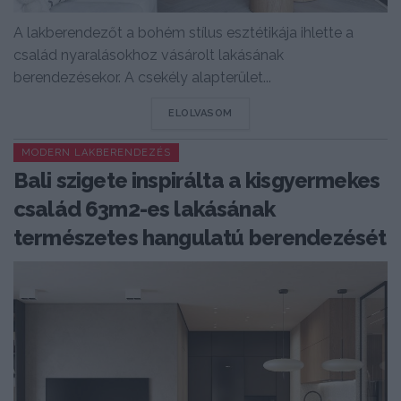
A lakberendezőt a bohém stílus esztétikája ihlette a
család nyaralásokhoz vásárolt lakásának
berendezésekor. A csekély alapterület...
DETAILS
ELOLVASOM
MODERN LAKBERENDEZÉS
Bali szigete inspirálta a kisgyermekes
család 63m2-es lakásának
természetes hangulatú berendezését