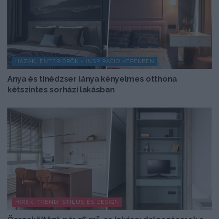
HÁZAK, ENTERIŐRÖK - INSPIRÁCIÓ KÉPEKBEN
Anya és tinédzser lánya kényelmes otthona
kétszintes sorházi lakásban
HÍREK, TREND, STÍLUS ÉS DESIGN