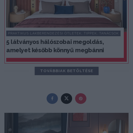
PRAKTIKUS LAKBERENDEZÉSI ÖTLETEK, TIPPEK, TANÁCSOK
5 látványos hálószobai megoldás,
amelyet később könnyű megbánni
TOVÁBBIAK BETÖLTÉSE