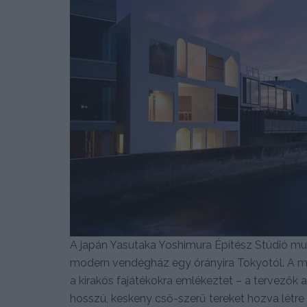
A japán Yasutaka Yoshimura Építész Stúdió mu
modern vendégház egy órányira Tokyotól. A mi
a kirakós fajátékokra emlékeztet – a tervezők 
hosszú, keskeny cső-szerű tereket hozva létre 