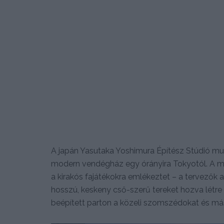
A japán Yasutaka Yoshimura Építész Stúdió mu
modern vendégház egy órányira Tokyotól. A mi
a kirakós fajátékokra emlékeztet – a tervezők 
hosszú, keskeny cső-szerű tereket hozva létre 
beépített parton a közeli szomszédokat és más