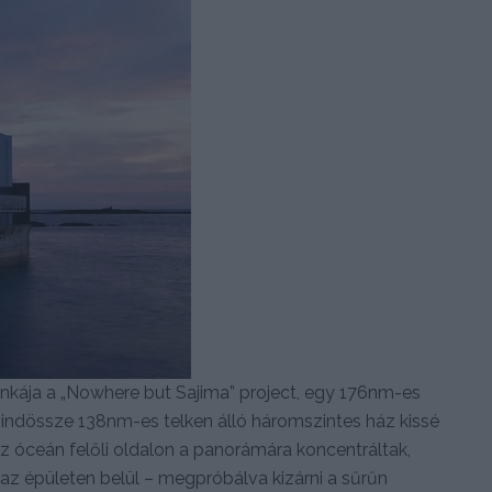
nkája a „Nowhere but Sajima” project, egy 176nm-es
ndössze 138nm-es telken álló háromszintes ház kissé
az óceán felőli oldalon a panorámára koncentráltak,
az épületen belül – megpróbálva kizárni a sűrűn