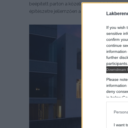
beépített parton a közeli szomszédokat és más,
építészetre jellemzően a végtelenségig letisztu
Lakberen
If you wish 
sensitive in
confirm you
continue se
information 
further disc
participants
Downstream P
Please note
information 
deny consent
in below Go
Persona
I want t