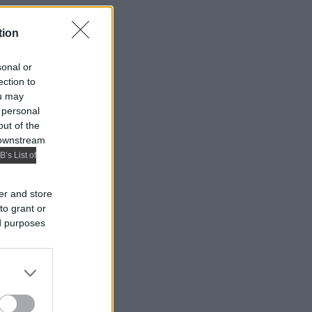
tion
sonal or
ection to
ou may
 personal
out of the
 downstream
B’s List of
er and store
to grant or
ed purposes