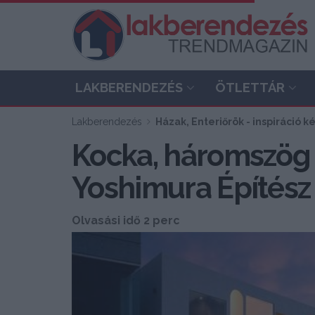
LAKBERENDEZÉS
ÖTLETTÁR
Lakberendezés
Házak, Enteriőrök - inspiráció 
Kocka, háromszög 
Yoshimura Építész
Olvasási idő 2 perc