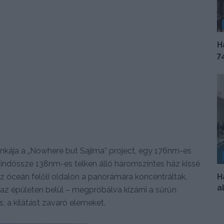
H
7
nkája a „Nowhere but Sajima” project, egy 176nm-es
ndössze 138nm-es telken álló háromszintes ház kissé
H
az óceán felőli oldalon a panorámára koncentráltak,
a
az épületen belül – megpróbálva kizárni a sűrűn
, a kilátást zavaró elemeket.