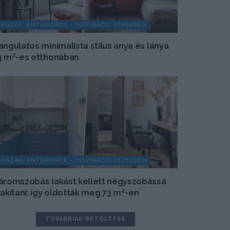
HÁZAK, ENTERIŐRÖK - INSPIRÁCIÓ KÉPEKBEN
angulatos minimalista stílus anya és lánya
4 m²-es otthonában
HÁZAK, ENTERIŐRÖK - INSPIRÁCIÓ KÉPEKBEN
áromszobás lakást kellett négyszobássá
lakítani: így oldották meg 73 m²-en
TOVÁBBIAK BETÖLTÉSE