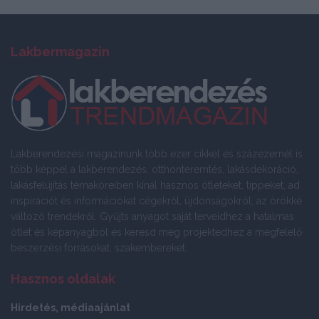
Lakbermagazin
Lakberendezési magazinunk több ezer cikkel és százezernél is
több képpel a lakberendezés, otthonteremtés, lakásdekoráció,
lakásfelújítás témaköreiben kínál hasznos ötleteket, tippeket, ad
inspirációt és információkat cégekről, újdonságokról, az örökké
változó trendekről. Gyűjts anyagot saját terveidhez a hatalmas
ötlet és képanyagból és keresd meg projektedhez a megfelelő
beszerzési forrásokat, szakembereket.
Hasznos oldalak
Hirdetés, médiaajánlat