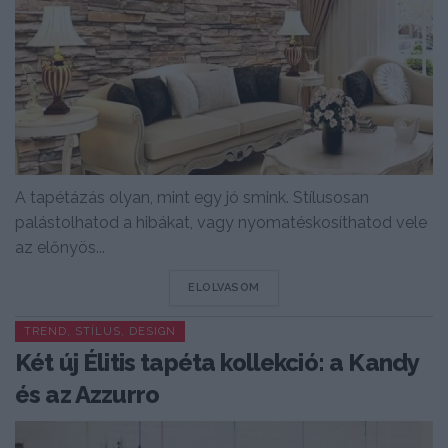
A tapétázás olyan, mint egy jó smink. Stílusosan
palástolhatod a hibákat, vagy nyomatéskosíthatod vele
az előnyös...
DETAILS
ELOLVASOM
TREND, STÍLUS, DESIGN
Két új Élitis tapéta kollekció: a Kandy
és az Azzurro