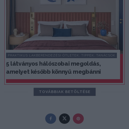
PRAKTIKUS LAKBERENDEZÉSI ÖTLETEK, TIPPEK, TANÁCSOK
5 látványos hálószobai megoldás,
amelyet később könnyű megbánni
TOVÁBBIAK BETÖLTÉSE