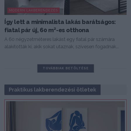
MODERN LAKBERENDEZÉS
Így lett a minimalista lakás barátságos:
fiatal pár új, 60 m²-es otthona
A 60 négyzetméteres lakást egy fiatal pár számára
alakították ki, akik sokat utaznak, szívesen fogadnak...
TOVÁBBIAK BETÖLTÉSE
Praktikus lakberendezési ötletek