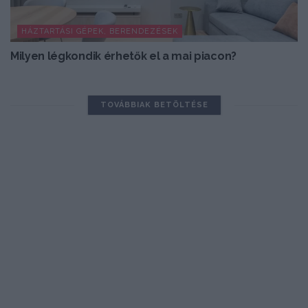
HÁZTARTÁSI GÉPEK, BERENDEZÉSEK
Milyen légkondik érhetők el a mai piacon?
TOVÁBBIAK BETÖLTÉSE