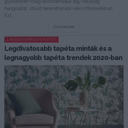
gyökeresen megváltoztathatjuk egy helyiség
hangulatát, stílust teremthetünk vele otthonunkban.
Ezt...
DETAILS
ELOLVASOM
LAKÁSDEKORÁCIÓ ÖTLETEK
Legdivatosabb tapéta minták és a
legnagyobb tapéta trendek 2020-ban