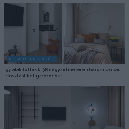
KIS LAKÁS BERENDEZÉSE
Így alakítottak ki 38 négyzetméteren háromszobás
elosztást két gardróbbal