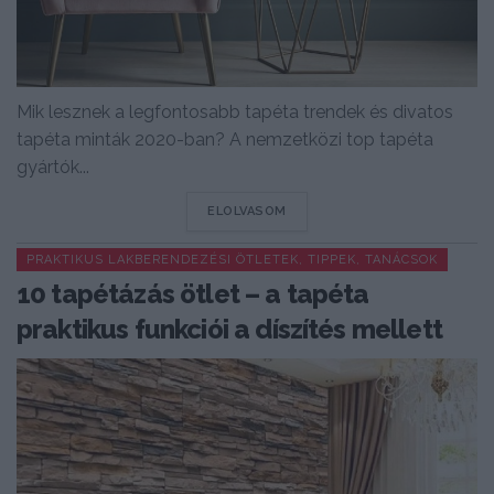
Mik lesznek a legfontosabb tapéta trendek és divatos
tapéta minták 2020-ban? A nemzetközi top tapéta
gyártók...
DETAILS
ELOLVASOM
PRAKTIKUS LAKBERENDEZÉSI ÖTLETEK, TIPPEK, TANÁCSOK
10 tapétázás ötlet – a tapéta
praktikus funkciói a díszítés mellett