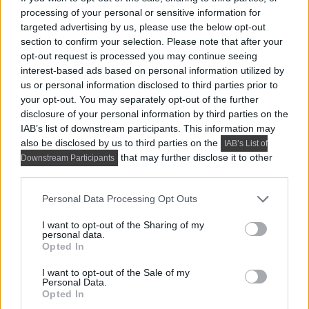
processing of your personal or sensitive information for
Összeköltöző pár 56 m²-es lakása: 
targeted advertising by us, please use the below opt-out
dolgozósarok a szekrényben, 
section to confirm your selection. Please note that after your
opt-out request is processed you may continue seeing
konyhasziget, színes részletek
interest-based ads based on personal information utilized by
us or personal information disclosed to third parties prior to
your opt-out. You may separately opt-out of the further
disclosure of your personal information by third parties on the
IAB’s list of downstream participants. This information may
also be disclosed by us to third parties on the
IAB’s List of
that may further disclose it to other
Downstream Participants
third parties.
Please note that this website/app uses one or more Google
Personal Data Processing Opt Outs
services and may gather and store information including but
not limited to your visit or usage behaviour. You may click to
I want to opt-out of the Sharing of my
personal data.
grant or deny consent to Google and its third-party tags to
Opted In
use your data for below specified purposes in below Google
consent section.
I want to opt-out of the Sale of my
Personal Data.
Opted In