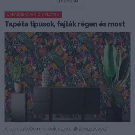
DETAILS
ELOLVASOM
LAKÁSDEKORÁCIÓ ÖTLETEK
Tapéta típusok, fajták régen és most
A tapéta több mint dekoráció, alkalmazásával