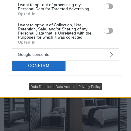
HÁZAK, ENTERIŐRÖK - INSPIRÁCIÓ KÉPEKBEN
I want to opt-out of processing my
Personal Data for Targeted Advertising.
Opted In
Hivalkodó megoldások nélkül: minőség és
kényelem egy férfi 52 m²-es lakásában
I want to opt-out of Collection, Use,
Retention, Sale, and/or Sharing of my
Az 52 négyzetméteres, kétszobás lakás enteriőrje a
Personal Data that Is Unrelated with the
Purposes for which it was collected.
„csendes luxus” szemléletét követi: minőségi
Opted In
anyaghasználat, természetes árnyalatok...
Google consents
CONFIRM
Data Deletion
Data Access
Privacy Policy