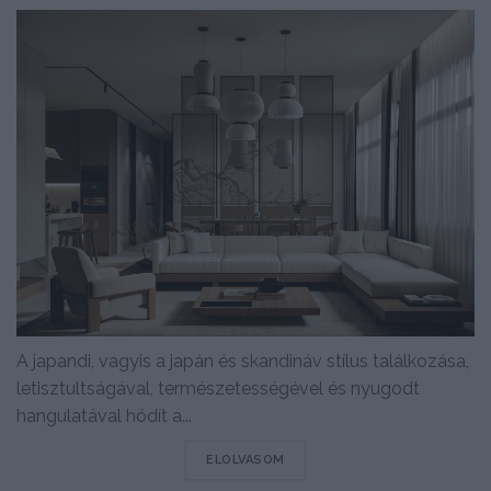
A japandi, vagyis a japán és skandináv stílus találkozása,
letisztultságával, természetességével és nyugodt
hangulatával hódít a...
DETAILS
ELOLVASOM