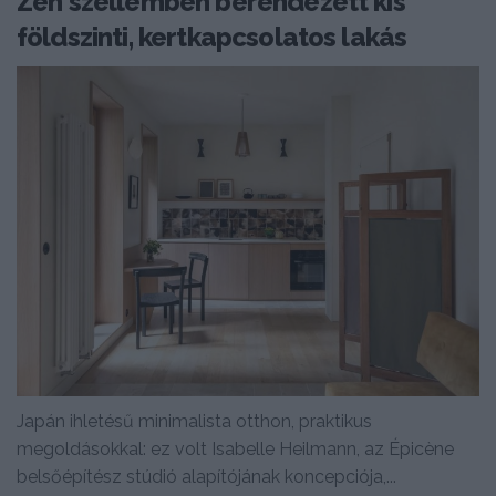
Zen szellemben berendezett kis
földszinti, kertkapcsolatos lakás
Japán ihletésű minimalista otthon, praktikus
megoldásokkal: ez volt Isabelle Heilmann, az Épicène
belsőépítész stúdió alapítójának koncepciója,...