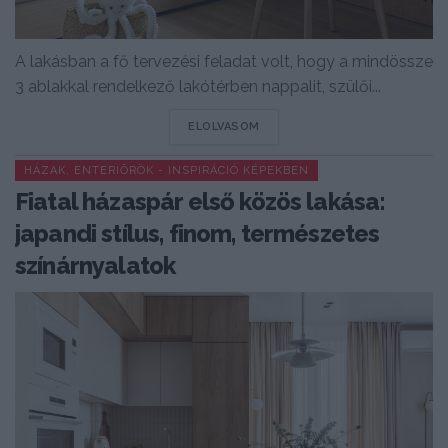
A lakásban a fő tervezési feladat volt, hogy a mindössze
3 ablakkal rendelkező lakótérben nappalit, szülői...
DETAILS
ELOLVASOM
HÁZAK, ENTERIŐRÖK - INSPIRÁCIÓ KÉPEKBEN
Fiatal házaspár első közös lakása:
japandi stílus, finom, természetes
színárnyalatok