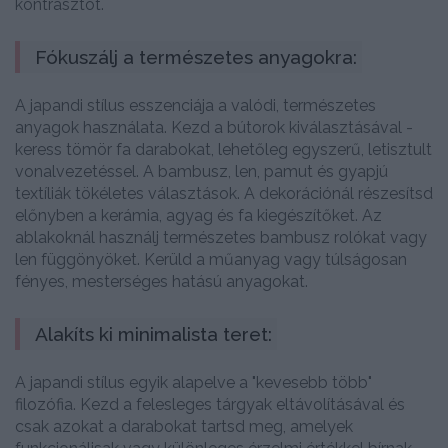
kontrasztot.
Fókuszálj a természetes anyagokra:
A japandi stílus esszenciája a valódi, természetes
anyagok használata. Kezd a bútorok kiválasztásával -
keress tömör fa darabokat, lehetőleg egyszerű, letisztult
vonalvezetéssel. A bambusz, len, pamut és gyapjú
textíliák tökéletes választások. A dekorációnál részesítsd
előnyben a kerámia, agyag és fa kiegészítőket. Az
ablakoknál használj természetes bambusz rolókat vagy
len függönyöket. Kerüld a műanyag vagy túlságosan
fényes, mesterséges hatású anyagokat.
Alakíts ki minimalista teret:
A japandi stílus egyik alapelve a "kevesebb több"
filozófia. Kezd a felesleges tárgyak eltávolításával és
csak azokat a darabokat tartsd meg, amelyek