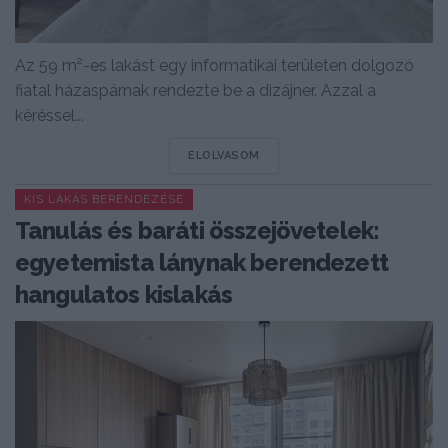
Az 59 m²-es lakást egy informatikai területen dolgozó
fiatal házaspárnak rendezte be a dizájner. Azzal a
kéréssel...
DETAILS
ELOLVASOM
KIS LAKÁS BERENDEZÉSE
Tanulás és baráti összejövetelek:
egyetemista lánynak berendezett
hangulatos kislakás