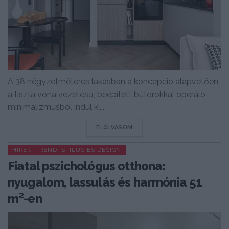
A 38 négyzetméteres lakásban a koncepció alapvetően
a tiszta vonalvezetésű, beépített bútorokkal operáló
minimalizmusból indul ki,...
DETAILS
ELOLVASOM
HÍREK, TREND, STÍLUS ÉS DESIGN
Fiatal pszichológus otthona:
nyugalom, lassulás és harmónia 51
m²-en