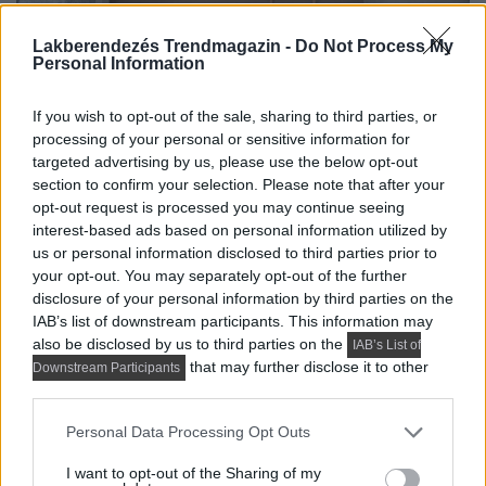
Lakberendezés Trendmagazin -
Do Not Process My
Fiatal pár (mindketten informatikusok) és francia buldog
Personal Information
kutyájuk új lakását rendezte be a belsőépítész.
Életvitelükből adódó...
If you wish to opt-out of the sale, sharing to third parties, or
processing of your personal or sensitive information for
DETAILS
ELOLVASOM
targeted advertising by us, please use the below opt-out
section to confirm your selection. Please note that after your
HÁZAK, ENTERIŐRÖK - INSPIRÁCIÓ KÉPEKBEN
opt-out request is processed you may continue seeing
Így teremtett nyugodt légkört a
interest-based ads based on personal information utilized by
us or personal information disclosed to third parties prior to
házaspár az otthonában: Japandi
your opt-out. You may separately opt-out of the further
stílus túlzások nélkül
disclosure of your personal information by third parties on the
IAB’s list of downstream participants. This information may
also be disclosed by us to third parties on the
IAB’s List of
that may further disclose it to other
Downstream Participants
third parties.
Please note that this website/app uses one or more Google
Personal Data Processing Opt Outs
services and may gather and store information including but
not limited to your visit or usage behaviour. You may click to
I want to opt-out of the Sharing of my