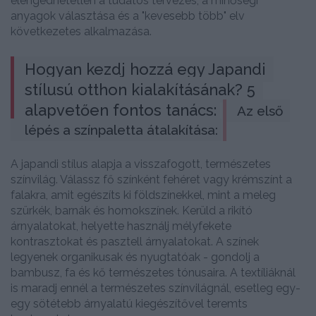
elengedhetetlen a tudatos tervezés, a minőségi
anyagok választása és a "kevesebb több" elv
következetes alkalmazása.
Hogyan kezdj hozzá egy Japandi 
stílusú otthon kialakításának? 5 
alapvetően fontos tanács:
Az első 
lépés a színpaletta átalakítása:
A japandi stílus alapja a visszafogott, természetes
színvilág. Válassz fő színként fehéret vagy krémszínt a
falakra, amit egészíts ki földszínekkel, mint a meleg
szürkék, barnák és homokszínek. Kerüld a rikító
árnyalatokat, helyette használj mélyfekete
kontrasztokat és pasztell árnyalatokat. A színek
legyenek organikusak és nyugtatóak - gondolj a
bambusz, fa és kő természetes tónusaira. A textíliáknál
is maradj ennél a természetes színvilágnál, esetleg egy-
egy sötétebb árnyalatú kiegészítővel teremts