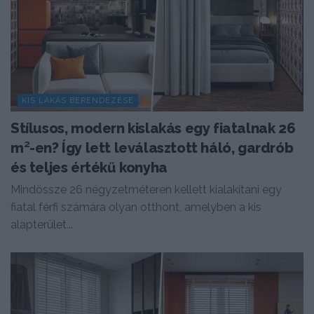
KIS LAKÁS BERENDEZÉSE
Stílusos, modern kislakás egy fiatalnak 26
m²-en? Így lett leválasztott háló, gardrób
és teljes értékű konyha
Mindössze 26 négyzetméteren kellett kialakítani egy
fiatal férfi számára olyan otthont, amelyben a kis
alapterület...