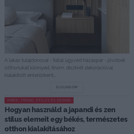
A lakás tulajdonosai - fiatal ügyvéd házaspár - jövőbeli
otthonukat könnyed, finom, diszkrét dekorációval
kialakított enteriőrként...
DETAILS
ELOLVASOM
HÍREK, TREND, STÍLUS ÉS DESIGN
Hogyan használd a japandi és zen
stílus elemeit egy békés, természetes
otthon kialakításához