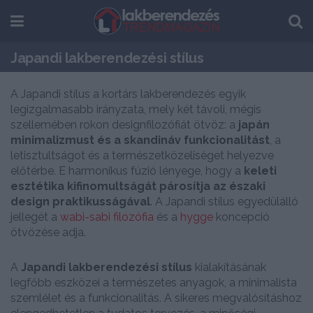
Japandi lakberendezési stílus
A Japandi stílus a kortárs lakberendezés egyik
legizgalmasabb irányzata, mely két távoli, mégis
szellemében rokon designfilozófiát ötvöz: a
japán
minimalizmust és a skandináv funkcionalitást
, a
letisztultságot és a természetközeliséget helyezve
előtérbe. E harmonikus fúzió lényege, hogy a
keleti
esztétika kifinomultságát párosítja az északi
design praktikusságával
. A Japandi stílus egyedülálló
jellegét a
wabi-sabi filozófia
és a
hygge
koncepció
ötvözése adja.
A
Japandi lakberendezési stílus
kialakításának
legfőbb eszközei a természetes anyagok, a minimalista
szemlélet és a funkcionalitás. A sikeres megvalósításhoz