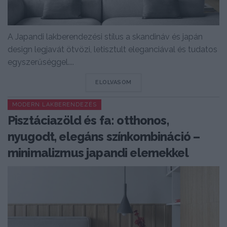
A Japandi lakberendezési stílus a skandináv és japán
design legjavát ötvözi, letisztult eleganciával és tudatos
egyszerűséggel....
DETAILS
ELOLVASOM
MODERN LAKBERENDEZÉS
Pisztáciazöld és fa: otthonos,
nyugodt, elegáns színkombináció –
minimalizmus japandi elemekkel