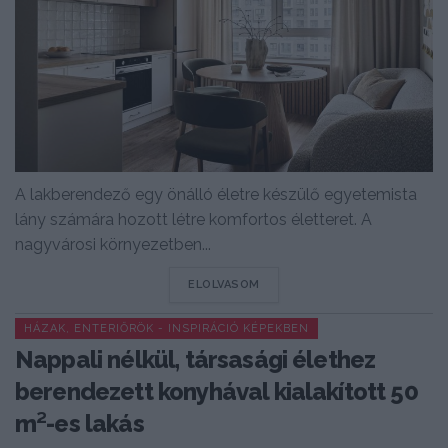
A lakberendező egy önálló életre készülő egyetemista
lány számára hozott létre komfortos életteret. A
nagyvárosi környezetben...
DETAILS
ELOLVASOM
HÁZAK, ENTERIŐRÖK - INSPIRÁCIÓ KÉPEKBEN
Nappali nélkül, társasági élethez
berendezett konyhával kialakított 50
m²-es lakás