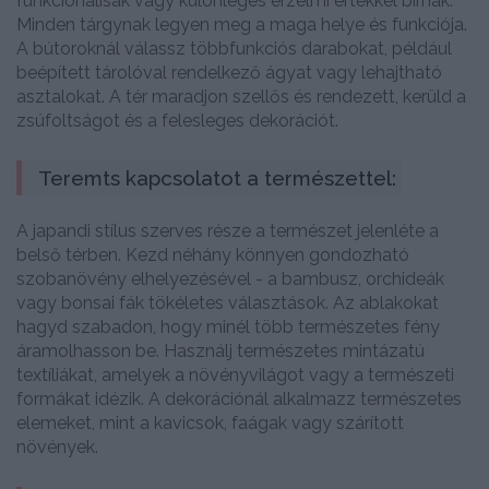
funkcionálisak vagy különleges érzelmi értékkel bírnak.
Minden tárgynak legyen meg a maga helye és funkciója.
A bútoroknál válassz többfunkciós darabokat, például
beépített tárolóval rendelkező ágyat vagy lehajtható
asztalokat. A tér maradjon szellős és rendezett, kerüld a
zsúfoltságot és a felesleges dekorációt.
Teremts kapcsolatot a természettel:
A japandi stílus szerves része a természet jelenléte a
belső térben. Kezd néhány könnyen gondozható
szobanövény elhelyezésével - a bambusz, orchideák
vagy bonsai fák tökéletes választások. Az ablakokat
hagyd szabadon, hogy minél több természetes fény
áramolhasson be. Használj természetes mintázatú
textíliákat, amelyek a növényvilágot vagy a természeti
formákat idézik. A dekorációnál alkalmazz természetes
elemeket, mint a kavicsok, faágak vagy szárított
növények.