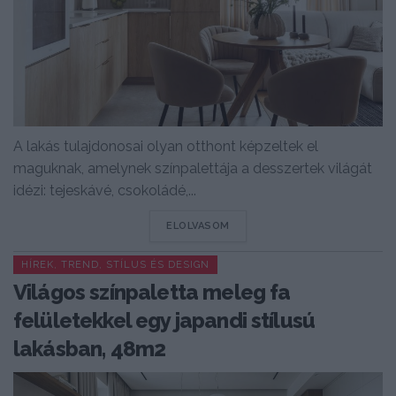
A lakás tulajdonosai olyan otthont képzeltek el
maguknak, amelynek színpalettája a desszertek világát
idézi: tejeskávé, csokoládé,...
DETAILS
ELOLVASOM
HÍREK, TREND, STÍLUS ÉS DESIGN
Világos színpaletta meleg fa
felületekkel egy japandi stílusú
lakásban, 48m2