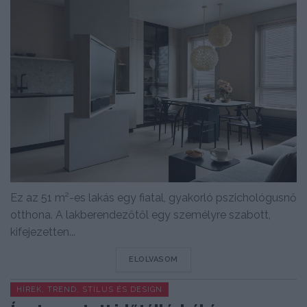
Ez az 51 m²-es lakás egy fiatal, gyakorló pszichológusnő
otthona. A lakberendezőtől egy személyre szabott,
kifejezetten...
DETAILS
ELOLVASOM
HÍREK, TREND, STÍLUS ÉS DESIGN