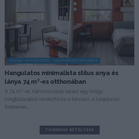
HÁZAK, ENTERIŐRÖK - INSPIRÁCIÓ KÉPEKBEN
Hangulatos minimalista stílus anya és
lánya 74 m²-es otthonában
A 74 m²-es, háromszobás lakást egy hölgy
megbízásából rendezte be a tervező, a tulajdonos
tizenéves...
TOVÁBBIAK BETÖLTÉSE