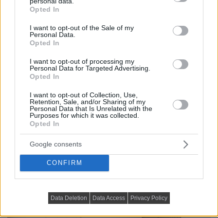
personal data.
grant or deny consent to Google and its third-party tags to
Opted In
use your data for below specified purposes in below Google
consent section.
I want to opt-out of the Sale of my
Personal Data.
Opted In
I want to opt-out of processing my
Personal Data for Targeted Advertising.
Opted In
A lakberendező egy házaspár kérésére rendezte be a
I want to opt-out of Collection, Use,
lakást - a már gyermek nélkül élő tulajdonosok...
Retention, Sale, and/or Sharing of my
Personal Data that Is Unrelated with the
Purposes for which it was collected.
DETAILS
ELOLVASOM
Opted In
HÁZAK, ENTERIŐRÖK - INSPIRÁCIÓ KÉPEKBEN
Google consents
Kulcsrakész új építésű lakást vett a
CONFIRM
pár, így rendezték be gyorsan,
egyszerűen
Data Deletion
Data Access
Privacy Policy