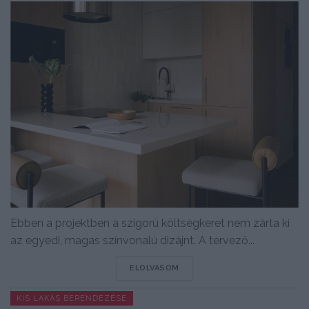
Ebben a projektben a szigorú költségkeret nem zárta ki
az egyedi, magas színvonalú dizájnt. A tervező...
DETAILS
ELOLVASOM
KIS LAKÁS BERENDEZÉSE