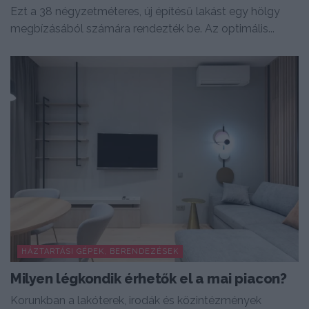
Ezt a 38 négyzetméteres, új építésű lakást egy hölgy
megbízásából számára rendezték be. Az optimális...
HÁZTARTÁSI GÉPEK, BERENDEZÉSEK
Milyen légkondik érhetők el a mai piacon?
Korunkban a lakóterek, irodák és közintézmények