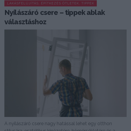
LAKÁSFELÚJÍTÁS, ÉPÍTKEZÉS ÖTLETEK, TIPPEK
Nyílászáró csere – tippek ablak
választáshoz
A nyílászáró csere nagy hatással lehet egy otthon
stílusára, esztétikus kinézetére, hőmérsékletére és a