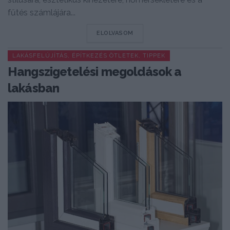
fűtés számlájára...
DETAILS
ELOLVASOM
LAKÁSFELÚJÍTÁS, ÉPÍTKEZÉS ÖTLETEK, TIPPEK
Hangszigetelési megoldások a
lakásban