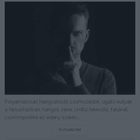
Folyamatosan hangoskodó szomszédok, ugató kutyák
a társasházban, hangos zene, ordító televízió, fakanál
csörömpölése az edény szélén...
DETAILS
ELOLVASOM