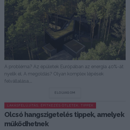
A probléma? Az épületek Európában az energia 40%-át
nyelik el. A megoldás? Olyan komplex lépések
felvállalása,...
DETAILS
ELOLVASOM
LAKÁSFELÚJÍTÁS, ÉPÍTKEZÉS ÖTLETEK, TIPPEK
Olcsó hangszigetelés tippek, amelyek
működhetnek