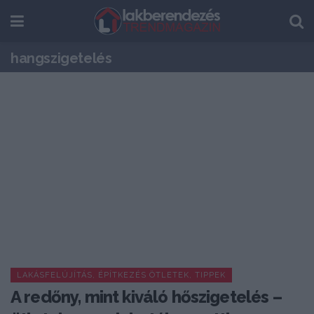
hangszigetelés
LAKÁSFELÚJÍTÁS, ÉPÍTKEZÉS ÖTLETEK, TIPPEK
A redőny, mint kiváló hőszigetelés –