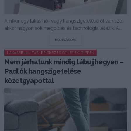
Amikor egy lakás hő- vagy hangszigeteléséről van szó,
akkor nagyon sok megoldás és technológia létezik. A...
DETAILS
ELOLVASOM
LAKÁSFELÚJÍTÁS, ÉPÍTKEZÉS ÖTLETEK, TIPPEK
Nem járhatunk mindig lábujjhegyen –
Padlók hangszigetelése
kőzetgyapottal