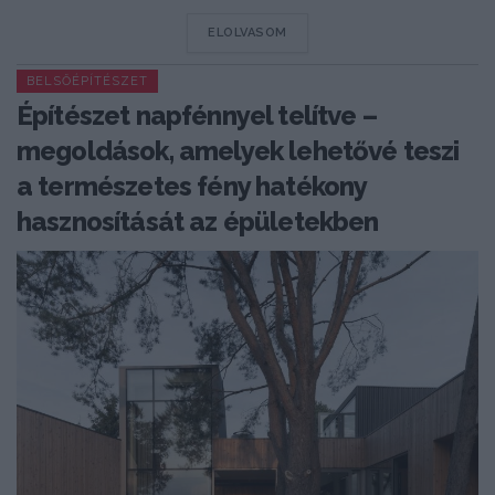
DETAILS
ELOLVASOM
BELSŐÉPÍTÉSZET
Építészet napfénnyel telítve –
megoldások, amelyek lehetővé teszi
a természetes fény hatékony
hasznosítását az épületekben