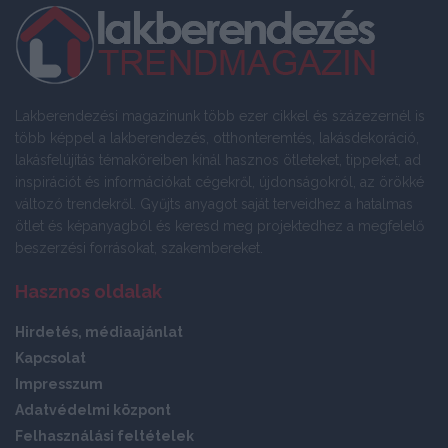
Lakberendezési magazinunk több ezer cikkel és százezernél is
több képpel a lakberendezés, otthonteremtés, lakásdekoráció,
lakásfelújítás témaköreiben kínál hasznos ötleteket, tippeket, ad
inspirációt és információkat cégekről, újdonságokról, az örökké
változó trendekről. Gyűjts anyagot saját terveidhez a hatalmas
ötlet és képanyagból és keresd meg projektedhez a megfelelő
beszerzési forrásokat, szakembereket.
Hasznos oldalak
Hirdetés, médiaajánlat
Kapcsolat
Impresszum
Adatvédelmi központ
Felhasználási feltételek