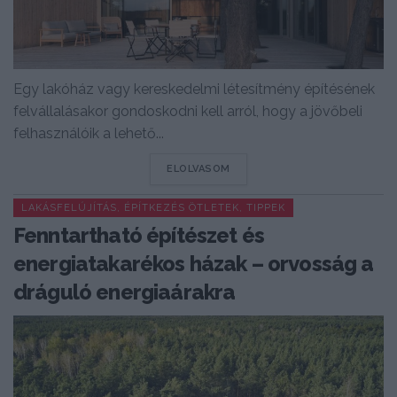
Egy lakóház vagy kereskedelmi létesítmény építésének
felvállalásakor gondoskodni kell arról, hogy a jövőbeli
felhasználóik a lehető...
DETAILS
ELOLVASOM
LAKÁSFELÚJÍTÁS, ÉPÍTKEZÉS ÖTLETEK, TIPPEK
Fenntartható építészet és
energiatakarékos házak – orvosság a
dráguló energiaárakra