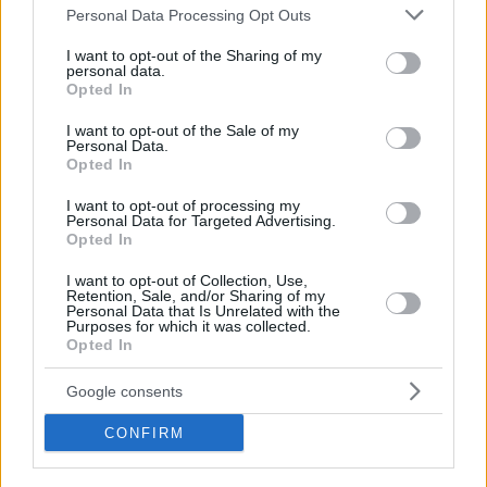
Please note that this website/app uses one or more Google
Personal Data Processing Opt Outs
services and may gather and store information including but
not limited to your visit or usage behaviour. You may click to
I want to opt-out of the Sharing of my
personal data.
grant or deny consent to Google and its third-party tags to
Opted In
use your data for below specified purposes in below Google
consent section.
I want to opt-out of the Sale of my
Personal Data.
Opted In
Friss a főoldalról:
I want to opt-out of processing my
Personal Data for Targeted Advertising.
Opted In
I want to opt-out of Collection, Use,
Retention, Sale, and/or Sharing of my
Personal Data that Is Unrelated with the
Purposes for which it was collected.
Opted In
MODERN LAKBERENDEZÉS
Google consents
Így lett a minimalista lakás 
CONFIRM
barátságos: fiatal pár új, 60 m²-es 