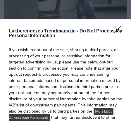
Lakberendezés Trendmagazin -
Do Not Process My
Personal Information
If you wish to opt-out of the sale, sharing to third parties, or
A nyugalmunk a megfelelő anyaghasználaton és
processing of your personal or sensitive information for
kivitelezésen múlik! A padlók, födémek szigetelése nem
targeted advertising by us, please use the below opt-out
csak energetikai, hanem...
section to confirm your selection. Please note that after your
opt-out request is processed you may continue seeing
DETAILS
ELOLVASOM
interest-based ads based on personal information utilized by
us or personal information disclosed to third parties prior to
your opt-out. You may separately opt-out of the further
disclosure of your personal information by third parties on the
IAB’s list of downstream participants. This information may
also be disclosed by us to third parties on the
IAB’s List of
that may further disclose it to other
Downstream Participants
third parties.