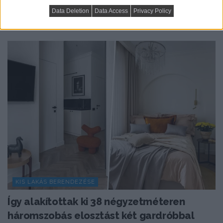
otthona
Data Deletion
Data Access
Privacy Policy
KIS LAKÁS BERENDEZÉSE
Így alakítottak ki 38 négyzetméteren
háromszobás elosztást két gardróbbal