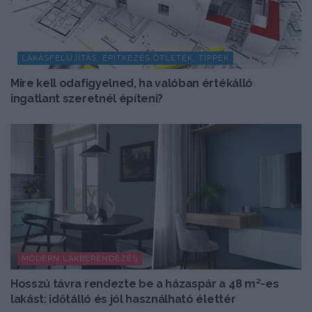
LAKÁSFELÚJÍTÁS, ÉPÍTKEZÉS ÖTLETEK, TIPPEK
Mire kell odafigyelned, ha valóban értékálló
ingatlant szeretnél építeni?
MODERN LAKBERENDEZÉS
Hosszú távra rendezte be a házaspár a 48 m²-es
lakást: időtálló és jól használható élettér