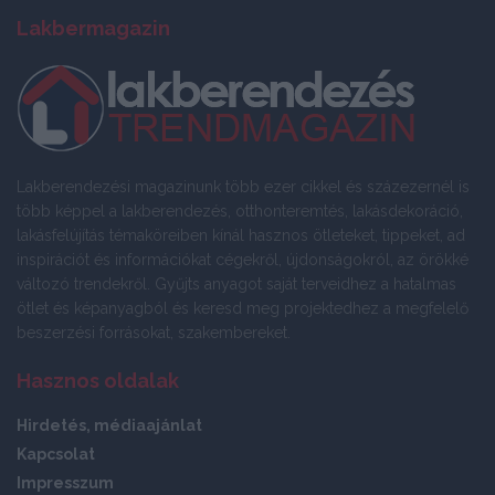
Lakbermagazin
Lakberendezési magazinunk több ezer cikkel és százezernél is
több képpel a lakberendezés, otthonteremtés, lakásdekoráció,
lakásfelújítás témaköreiben kínál hasznos ötleteket, tippeket, ad
inspirációt és információkat cégekről, újdonságokról, az örökké
változó trendekről. Gyűjts anyagot saját terveidhez a hatalmas
ötlet és képanyagból és keresd meg projektedhez a megfelelő
beszerzési forrásokat, szakembereket.
Hasznos oldalak
Hirdetés, médiaajánlat
Kapcsolat
Impresszum