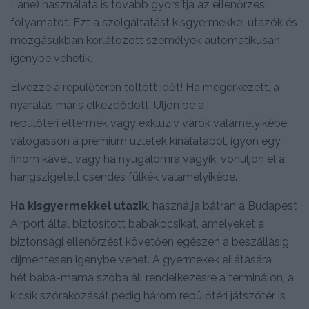
Lane) használata is tovább gyorsítja az ellenőrzési
folyamatot. Ezt a szolgáltatást kisgyermekkel utazók és
mozgásukban korlátozott személyek automatikusan
igénybe vehetik.
Élvezze a repülőtéren töltött időt! Ha megérkezett, a
nyaralás máris elkezdődött. Üljön be a
repülőtéri éttermek vagy exkluzív várók valamelyikébe,
válogasson a prémium üzletek kínálatából, igyon egy
finom kávét, vagy ha nyugalomra vágyik, vonuljon el a
hangszigetelt csendes fülkék valamelyikébe.
Ha kisgyermekkel utazik
, használja bátran a Budapest
Airport által biztosított babakocsikat, amelyeket a
biztonsági ellenőrzést követően egészen a beszállásig
díjmentesen igénybe vehet. A gyermekek ellátására
hét baba-mama szoba áll rendelkezésre a terminálon, a
kicsik szórakozását pedig három repülőtéri játszótér is