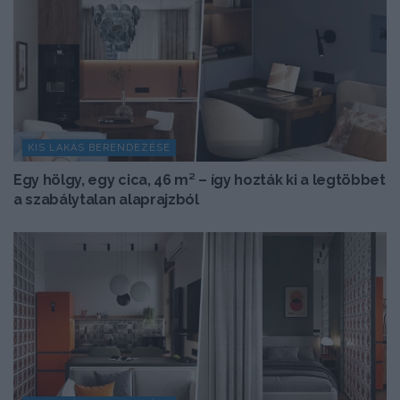
KIS LAKÁS BERENDEZÉSE
Egy hölgy, egy cica, 46 m² – így hozták ki a legtöbbet
a szabálytalan alaprajzból