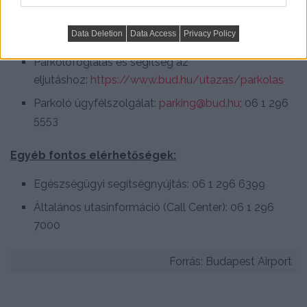
érdeklődhet: bud.lp@excess-baggage.com
Parkolás
Data Deletion
Data Access
Privacy Policy
Parkolófoglalás és segítség az
eljutáshoz:
https://www.bud.hu/utazas/parkolas
Parkoló ügyfélszolgálat:
parking@bud.hu
; 06 1 296
5553
Egyéb fontos elérhetőségek:
Egészségügyi segítségnyújtás: 06 1 296 6399
Általános utasinformáció (Call Center): 06 1 296
7000
Forrás: Budapest Airport