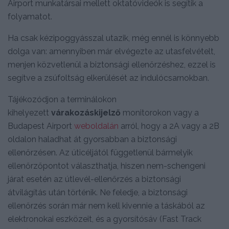
Airport munkatársai mellett oktatóvideók is segítik a
folyamatot.
Ha csak kézipoggyásszal utazik, még ennél is könnyebb
dolga van: amennyiben már elvégezte az utasfelvételt,
menjen közvetlenül a biztonsági ellenőrzéshez, ezzel is
segítve a zsúfoltság elkerülését az indulócsarnokban.
Tájékozódjon a terminálokon
kihelyezett
várakozáskijelző
monitorokon vagy a
Budapest Airport
weboldalán
arról, hogy a 2A vagy a 2B
oldalon haladhat át gyorsabban a biztonsági
ellenőrzésen. Az úticéljától függetlenül bármelyik
ellenőrzőpontot választhatja, hiszen nem-schengeni
járat esetén az útlevél-ellenőrzés a biztonsági
átvilágítás után történik. Ne feledje, a biztonsági
ellenőrzés során már nem kell kivennie a táskából az
elektronokai eszközeit, és a gyorsítósáv (Fast Track