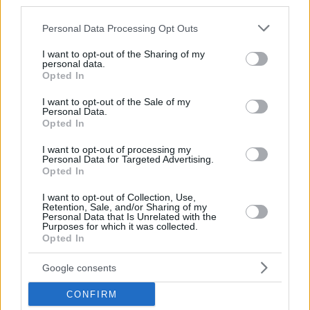
Budapestre. Kérjük, hogy ezen járat landolása után
third parties.
várjon egy órát, és csak ezután érdeklődjön telefonon,
Please note that this website/app uses one or more Google
Personal Data Processing Opt Outs
mert a földi kiszolgáló vállalat munkatársai akkor tudnak
services and may gather and store information including but
pontos tájékoztatást adni, ha a kiszolgálási folyamat
not limited to your visit or usage behaviour. You may click to
I want to opt-out of the Sharing of my
personal data.
grant or deny consent to Google and its third-party tags to
lezárult.
Opted In
use your data for below specified purposes in below Google
consent section.
Az alábbi linken megtalálja a légitársaságához tartozó
I want to opt-out of the Sale of my
Personal Data.
földi kiszolgáló vállalatot, és annak elérhetőségeit:
Opted In
https://www.bud.hu/articles/show/1571
I want to opt-out of processing my
Personal Data for Targeted Advertising.
Ha az Ön földi kiszolgálója a Celebi, lehetősége van
Opted In
online nyomon követni a csomagját:
I want to opt-out of Collection, Use,
https://wtrweb.worldtracer.aero/WorldTracerWeb/pax.
Retention, Sale, and/or Sharing of my
Personal Data that Is Unrelated with the
do?airlineCode=
Purposes for which it was collected.
Opted In
Elhagyott tárgyak
Google consents
Az utasbiztonsági ellenőrzés során elhagyott tárgyakkal
CONFIRM
kapcsolatban a következő e-mail címen