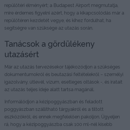
repülőtéri élményért; a Budapest Airport megmutatja,
mire érdemes figyelni azért, hogy a kikapcsolódás már a
repülőtéren kezdetét vegye, és kihez fordulhat, ha
segítségre van szüksége az utazás során.
Tanácsok a gördülékeny
utazásért
Már az utazás tervezésekor tájékozódjon a szükséges
dokumentumokról és beutazási feltételekről – személyi
igazolvány, útlevél, vízum, esetleges oltások -, és iratait
az utazás teljes ideje alatt tartsa magánál.
Informálódjon a kézipoggyászban és feladott
poggyászban szállítható tárgyakról és a tiltott
eszközökről, és ennek megfelelően pakoljon. Ügyeljen
rá, hogy a kézipoggyászba csak 100 ml-nél kisebb