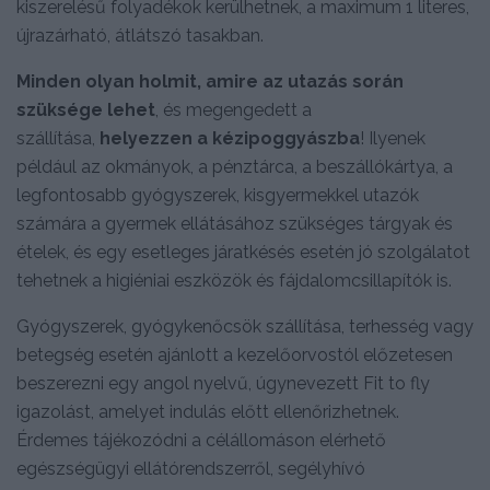
kiszerelésű folyadékok kerülhetnek, a maximum 1 literes,
újrazárható, átlátszó tasakban.
Minden olyan holmit, amire az utazás során
szüksége lehet
, és megengedett a
szállítása,
helyezzen a kézipoggyászba
! Ilyenek
például az okmányok, a pénztárca, a beszállókártya, a
legfontosabb gyógyszerek, kisgyermekkel utazók
számára a gyermek ellátásához szükséges tárgyak és
ételek, és egy esetleges járatkésés esetén jó szolgálatot
tehetnek a higiéniai eszközök és fájdalomcsillapítók is.
Gyógyszerek, gyógykenőcsök szállítása, terhesség vagy
betegség esetén ajánlott a kezelőorvostól előzetesen
beszerezni egy angol nyelvű, úgynevezett Fit to fly
igazolást, amelyet indulás előtt ellenőrizhetnek.
Érdemes tájékozódni a célállomáson elérhető
egészségügyi ellátórendszerről, segélyhívó