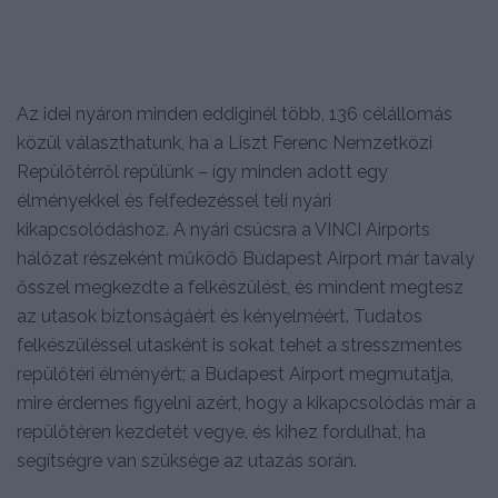
Az idei nyáron minden eddiginél több, 136 célállomás
közül választhatunk, ha a Liszt Ferenc Nemzetközi
Repülőtérről repülünk – így minden adott egy
élményekkel és felfedezéssel teli nyári
kikapcsolódáshoz. A nyári csúcsra a VINCI Airports
hálózat részeként működő Budapest Airport már tavaly
ősszel megkezdte a felkészülést, és mindent megtesz
az utasok biztonságáért és kényelméért. Tudatos
felkészüléssel utasként is sokat tehet a stresszmentes
repülőtéri élményért; a Budapest Airport megmutatja,
mire érdemes figyelni azért, hogy a kikapcsolódás már a
repülőtéren kezdetét vegye, és kihez fordulhat, ha
segítségre van szüksége az utazás során.