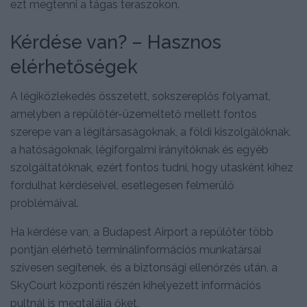
ezt megtenni a tágas teraszokon.
Kérdése van? – Hasznos
elérhetőségek
A légiközlekedés összetett, sokszereplős folyamat,
amelyben a repülőtér-üzemeltető mellett fontos
szerepe van a légitársaságoknak, a földi kiszolgálóknak,
a hatóságoknak, légiforgalmi irányítóknak és egyéb
szolgáltatóknak, ezért fontos tudni, hogy utasként kihez
fordulhat kérdéseivel, esetlegesen felmerülő
problémáival.
Ha kérdése van, a Budapest Airport a repülőtér több
pontján elérhető terminálinformációs munkatársai
szívesen segítenek, és a biztonsági ellenőrzés után, a
SkyCourt központi részén kihelyezett információs
pultnál is megtalálja őket.