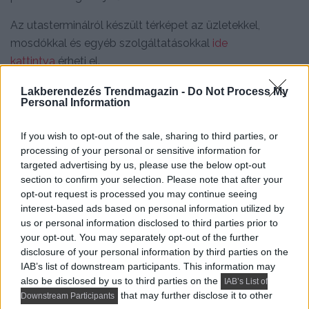
Az utasterminálról készült térképet az üzletekkel,
mosdókkal és egyéb szolgáltatásokkal
ide
kattintva
érheti el.
Járattörlések és késések
esetén forduljon a
Lakberendezés Trendmagazin -
Do Not Process My
Personal Information
légitársasághoz. A légitársaságok elérhetősége:
https://www.bud.hu/utazas/jarat_es_utazasi_informaci
If you wish to opt-out of the sale, sharing to third parties, or
ok/jaratok/legitarsasagok
processing of your personal or sensitive information for
targeted advertising by us, please use the below opt-out
Elveszett vagy későn érkező poggyász
section to confirm your selection. Please note that after your
opt-out request is processed you may continue seeing
A később érkező vagy elveszett poggyászok
interest-based ads based on personal information utilized by
kezelésében az adott légitársaság földi kiszolgáló
us or personal information disclosed to third parties prior to
partnere az illetékes. Általánosságban igaz, hogy ha
your opt-out. You may separately opt-out of the further
disclosure of your personal information by third parties on the
poggyásza lemaradt az ön járatáról, akkor azt a
IAB’s list of downstream participants. This information may
következő, az önével mind induló állomás, mind
also be disclosed by us to third parties on the
IAB’s List of
légitársaság tekintetében megegyező járattal küldik
that may further disclose it to other
Downstream Participants