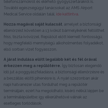
telefonszámokról és elérhető gyógyszertárakról is.
További egészségügyi tanácsokat az AMS Airport
Medical Service oldalán talál,
ide kattintva.
Hozza magával saját kulacsát
, amelyet a biztonsági
ellenőrzést követően a 13 ivókút bármelyikénél feltölthet
friss, tiszta ivóvízzel. Repülőút előtt kiemelt fontosságú,
hogy megfelelő mennyiségű alkoholmentes folyadékot,
első sorban vizet fogyasszon.
A járat indulása előtt legalább két és fél órával
érkezzen meg a repülőtérre.
Így biztosan elegendő
idő jut a poggyászfeladásra, a biztonsági ellenőrzésre és
a beszállás előtti pihenésre is. A nyári szezonban akár
napi hatvanezer utas fordulhat meg a repülőtér
termináljain, ezért ha megoldható, kísérő nélkül lépjen be
a terminálépületbe; így elkerülhetővé válnak az
esetleges torlódások.