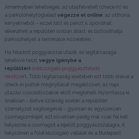
Amennyiben lehetséges, az utasfelvételt (check-in) és
a parkolóhelyfoglalást
végezze el online
, az otthona
kényelméből – ezzel időt és pénzt is spórolhat,
elkerülheti a repülőtéri sorban állást, és biztosíthatja
parkolóhelyét a terminálok közelében.
Ha feladott poggyásszal utazik, és légitársasága
lehetővé teszi,
vegye igénybe a
repülőtéri
önkiszolgáló poggyászfeladó
rendszert
.
Több légitársaság esetében ezt több órával a
check-in pultok megnyitását megelőzően, az napi
utazási csúcsidőszakok előtt megteheti. Nyomtassa ki
önállóan – illetve szükség esetén a repülőtéri
személyzet segítségével -, gyorsan és egyszerűen
csomagcímkéjét, ezt követően pedig már csak fel kell
helyeznie a csomagot a kijelölt poggyászszalagra. A
helyszínen a földi kiszolgáló vállalat és a Budapest