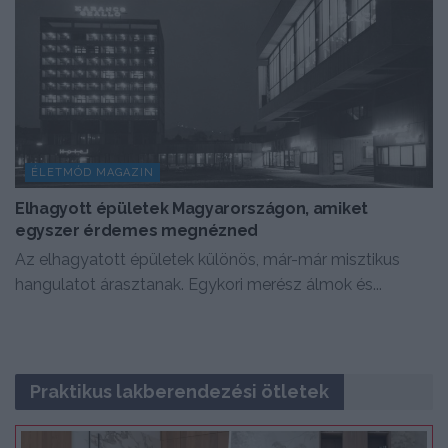
ÉLETMÓD MAGAZIN
Elhagyott épületek Magyarországon, amiket
egyszer érdemes megnézned
Az elhagyatott épületek különös, már-már misztikus
hangulatot árasztanak. Egykori merész álmok és...
Praktikus lakberendezési ötletek