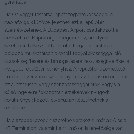
garantálja.
Ha Ön vagy utastársa rejtett fogyatékossággal él,
napraforgó kitűzővel jelezheti ezt a repülőtér
személyzetének. A Budapest Airport csatlakozott a
nemzetközi Napraforgó programhoz, amelynek
keretében felkészítette az utasforgalmi területen
dolgozó munkatársait a rejtett fogyatékossággal élő
utasok segítésére és támogatására, hozzásegítve őket a
nyugodt repülőtéri élményhez. A repülőtér-üzemeltető
emellett szenzoros szobát nyitott az 1. utasmólón, ahol
az autizmussal vagy szenzorossággal élők, vagyis a
külső ingerekre fokozottan érzékenyek nyugodt
körülmények között, elvonultan készülhetnek a
repülésre.
Ha a szabad levegőn szeretne várakozni, már a 2A és a
2B Terminálon, valamint az 1. mólón is lehetősége van