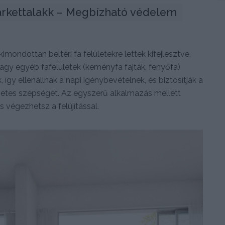
rkettalakk – Megbízható védelem 
ondottan beltéri fa felületekre lettek kifejlesztve,
 vagy egyéb fafelületek (keményfa fajták, fenyőfa)
 így ellenállnak a napi igénybevételnek, és biztosítják a
zetes szépségét. Az egyszerű alkalmazás mellett
s végezhetsz a felújítással.