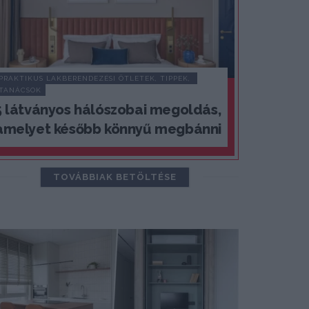
PRAKTIKUS LAKBERENDEZÉSI ÖTLETEK, TIPPEK, 
TANÁCSOK
5 látványos hálószobai megoldás,
amelyet később könnyű megbánni
TOVÁBBIAK BETÖLTÉSE