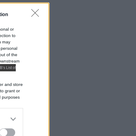
tion
sonal or
ection to
ou may
 personal
out of the
 downstream
B’s List of
er and store
to grant or
ed purposes