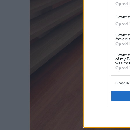
Opted 
I want t
Opted 
I want 
Advertis
Opted 
I want t
of my P
was col
Opted 
Google 