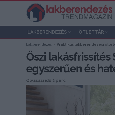
LAKBERENDEZÉS
ÖTLETTÁR
Lakberendezés
Praktikus lakberendezési ötlete
Őszi lakásfrissítés
egyszerűen és hat
Olvasási idő 2 perc