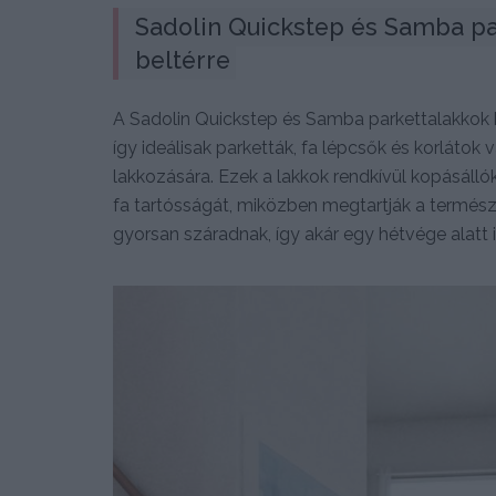
Sadolin Quickstep és Samba pa
beltérre
A Sadolin Quickstep és Samba parkettalakkok kim
így ideálisak parketták, fa lépcsők és korlátok
lakkozására. Ezek a lakkok rendkívül kopásállók,
fa tartósságát, miközben megtartják a termés
gyorsan száradnak, így akár egy hétvége alatt i