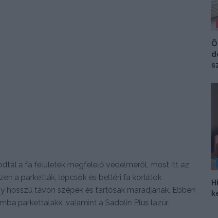
Ö
d
s
tál a fa felületek megfelelő védelméről, most itt az
iszen a parketták, lépcsők és beltéri fa korlátok
H
gy hosszú távon szépek és tartósak maradjanak. Ebben
k
mba parkettalakk, valamint a Sadolin Plus lazúr.