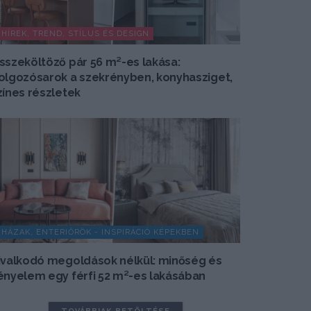
HÍREK, TREND, STÍLUS ÉS DESIGN
sszeköltöző pár 56 m²-es lakása:
olgozósarok a szekrényben, konyhasziget,
zínes részletek
HÁZAK, ENTERIŐRÖK - INSPIRÁCIÓ KÉPEKBEN
ivalkodó megoldások nélkül: minőség és
ényelem egy férfi 52 m²-es lakásában