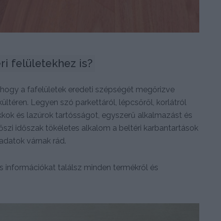
ri felületekhez is?
, hogy a fafelületek eredeti szépségét megőrizve
ltéren. Legyen szó parkettáról, lépcsőről, korlátról
lakkok és lazúrok tartósságot, egyszerű alkalmazást és
őszi időszak tökéletes alkalom a beltéri karbantartások
ladatok várnak rád.
es információkat találsz minden termékről és