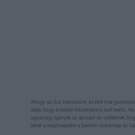
Ahogy az ősz beköszönt, és kint már gondoskod
ideje, hogy a beltéri felületekre is sort keríts. H
ugyanúgy igénylik az ápolást és védelmet, ho
lehet a segítségedre a Sadolin Quickstep és Sa