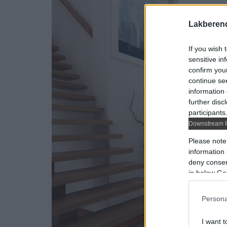
Lakberen
If you wish 
sensitive in
confirm you
continue se
information 
further disc
participants
Downstream P
Please note
information 
deny consent
in below Go
Persona
I want t