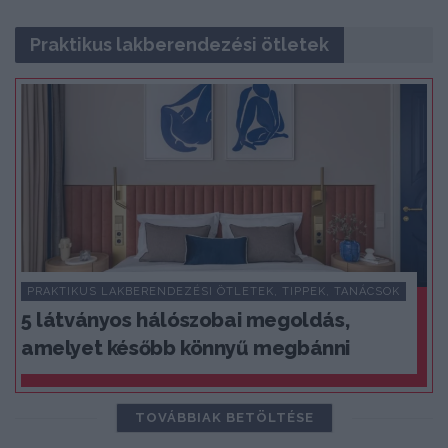
Praktikus lakberendezési ötletek
PRAKTIKUS LAKBERENDEZÉSI ÖTLETEK, TIPPEK, TANÁCSOK
5 látványos hálószobai megoldás,
amelyet később könnyű megbánni
TOVÁBBIAK BETÖLTÉSE