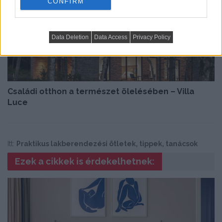
CONFIRM
Data Deletion
Data Access
Privacy Policy
Családi otthon a természet ölelésében – Villa
Luce
Itt:
Praktikus lakberendezési ötletek, tippek, tanácsok
Ezek a cikkek is érdekelhetnek: