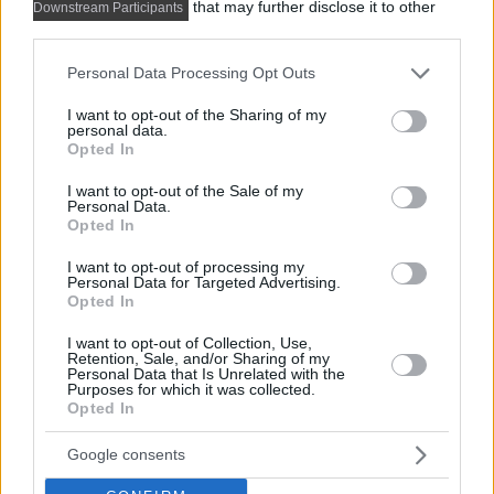
that may further disclose it to other
Downstream Participants
third parties.
Please note that this website/app uses one or more Google
Personal Data Processing Opt Outs
services and may gather and store information including but
Előző cikk
not limited to your visit or usage behaviour. You may click to
I want to opt-out of the Sharing of my
personal data.
grant or deny consent to Google and its third-party tags to
Opted In
use your data for below specified purposes in below Google
consent section.
I want to opt-out of the Sale of my
Personal Data.
Opted In
I want to opt-out of processing my
Personal Data for Targeted Advertising.
Opted In
I want to opt-out of Collection, Use,
Retention, Sale, and/or Sharing of my
Ilyen enteriőrt sem látunk mindennap – 34m2 Wes
Personal Data that Is Unrelated with the
Anderson stílusában
Purposes for which it was collected.
Opted In
Következő cikk
Google consents