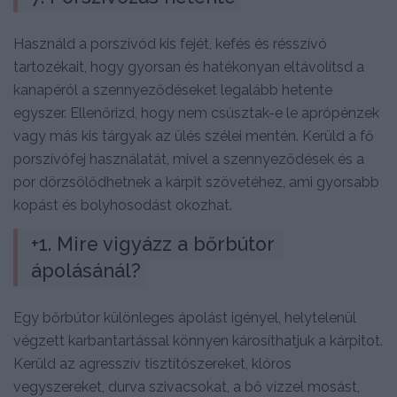
Használd a porszívód kis fejét, kefés és résszívó
tartozékait, hogy gyorsan és hatékonyan eltávolítsd a
kanapéról a szennyeződéseket legalább hetente
egyszer. Ellenőrizd, hogy nem csúsztak-e le aprópénzek
vagy más kis tárgyak az ülés szélei mentén. Kerüld a fő
porszívófej használatát, mivel a szennyeződések és a
por dörzsölődhetnek a kárpit szövetéhez, ami gyorsabb
kopást és bolyhosodást okozhat.
+1. Mire vigyázz a bőrbútor 
ápolásánál?
Egy bőrbútor különleges ápolást igényel, helytelenül
végzett karbantartással könnyen károsíthatjuk a kárpitot.
Kerüld az agresszív tisztítószereket, klóros
vegyszereket, durva szivacsokat, a bő vízzel mosást,