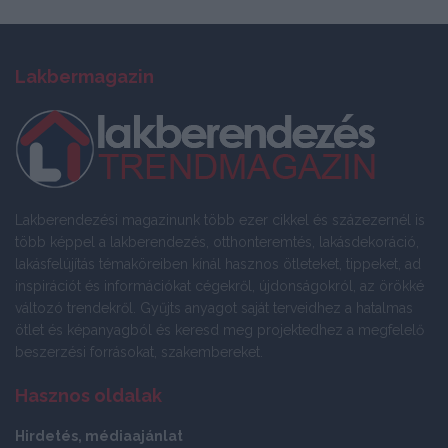
Lakbermagazin
Lakberendezési magazinunk több ezer cikkel és százezernél is
több képpel a lakberendezés, otthonteremtés, lakásdekoráció,
lakásfelújítás témaköreiben kínál hasznos ötleteket, tippeket, ad
inspirációt és információkat cégekről, újdonságokról, az örökké
változó trendekről. Gyűjts anyagot saját terveidhez a hatalmas
ötlet és képanyagból és keresd meg projektedhez a megfelelő
beszerzési forrásokat, szakembereket.
Hasznos oldalak
Hirdetés, médiaajánlat