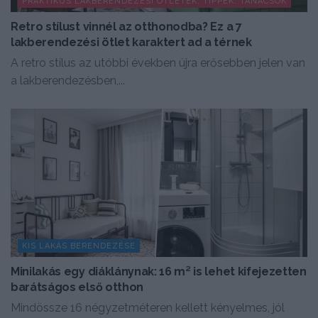
PRAKTIKUS LAKBERENDEZÉSI ÖTLETEK, TIPPEK, TANÁCSOK
Retro stílust vinnél az otthonodba? Ez a 7
lakberendezési ötlet karaktert ad a térnek
A retro stílus az utóbbi években újra erősebben jelen van
a lakberendezésben,...
KIS LAKÁS BERENDEZÉSE
Minilakás egy diáklánynak: 16 m² is lehet kifejezetten
barátságos első otthon
Mindössze 16 négyzetméteren kellett kényelmes, jól