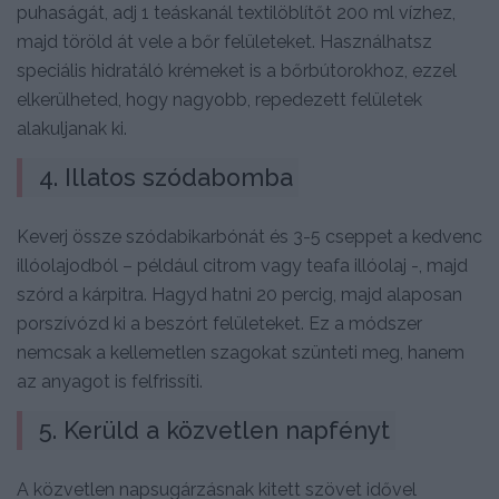
puhaságát, adj 1 teáskanál textilöblítőt 200 ml vízhez,
majd töröld át vele a bőr felületeket. Használhatsz
speciális hidratáló krémeket is a bőrbútorokhoz, ezzel
elkerülheted, hogy nagyobb, repedezett felületek
alakuljanak ki.
4. Illatos szódabomba
Keverj össze szódabikarbónát és 3-5 cseppet a kedvenc
illóolajodból – például citrom vagy teafa illóolaj -, majd
szórd a kárpitra. Hagyd hatni 20 percig, majd alaposan
porszívózd ki a beszórt felületeket. Ez a módszer
nemcsak a kellemetlen szagokat szünteti meg, hanem
az anyagot is felfrissíti.
5. Kerüld a közvetlen napfényt
A közvetlen napsugárzásnak kitett szövet idővel