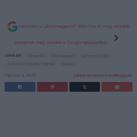
Kedveled a Lakbermagazint? Állítsd be itt, hogy előrébb
jelenjenek meg cikkeink a Google-találataidban.
címkék:
bőrkárpit
bútorápolás
kárpitos bútor
praktikus tippek ötletek
tippek
március 4, 2025
Lakberendezés trendMagazin