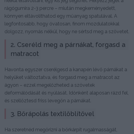
nélkül eltávolítani, egy kis jég segíthet. Helyezz jeget a
rágógumira 2-3 percre – miután megkeményedett,
könnyen eltávolíthatod egy műanyag spatulával. A
legfontosabb, hogy óvatosan, finom mozdulatokkal
dolgozz, nyomás nélkül, hogy ne sértsd meg a szövetet.
2. Cseréld meg a párnákat, forgasd a 
matracot
Havonta egyszer cserélgesd a kanapén lévő párnákat a
helyüket változtatva, és forgasd meg a matracot az
ágyon – ezzel megelőzheted a szövetek
deformálódását és nyúlását. Időnként alaposan rázd fel,
és szellőztesd friss levegőn a párnákat.
3. Bőrápolás textilöblítővel
Ha szeretnéd megőrizni a bőrkárpit rugalmasságát,