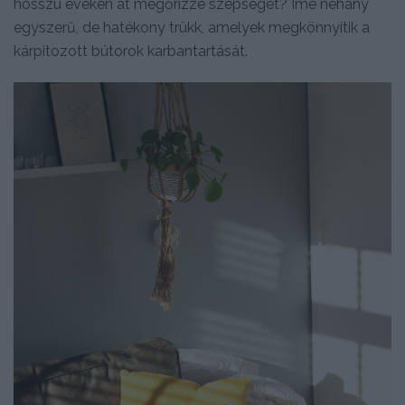
hosszú éveken át megőrizze szépségét? Íme néhány
egyszerű, de hatékony trükk, amelyek megkönnyítik a
kárpitozott bútorok karbantartását.