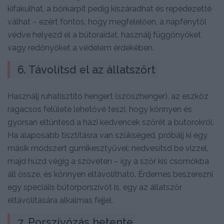
kifakulhat, a bőrkárpit pedig kiszáradhat és repedezetté
válhat – ezért fontos, hogy megfelelően, a napfénytől
védve helyezd el a bútoraidat, használj függönyöket
vagy redőnyöket a védelem érdekében.
6. Távolítsd el az állatszőrt
Használj ruhatisztító hengert (szöszhenger), az eszköz
ragacsos felülete lehetővé teszi, hogy könnyen és
gyorsan eltüntesd a házi kedvencek szőrét a bútorokról.
Ha alaposabb tisztításra van szükséged, próbálj ki egy
másik módszert gumikesztyűvel: nedvesítsd be vízzel,
majd húzd végig a szöveten – így a szőr kis csomókba
áll össze, és könnyen eltávolítható. Érdemes beszerezni
egy speciális bútorporszívót is, egy az állatszőr
eltávolítására alkalmas fejjel.
7. Porszívózás hetente