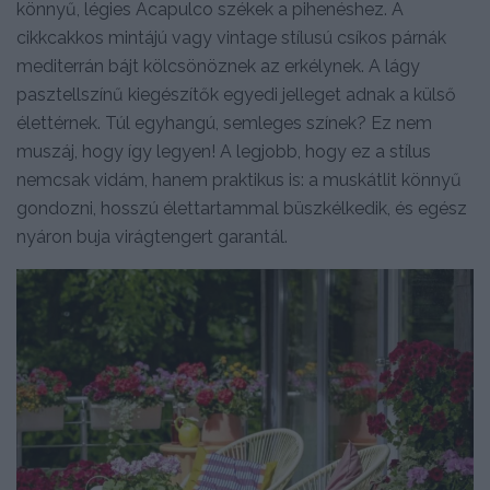
könnyű, légies Acapulco székek a pihenéshez. A
cikkcakkos mintájú vagy vintage stílusú csíkos párnák
mediterrán bájt kölcsönöznek az erkélynek. A lágy
pasztellszínű kiegészítők egyedi jelleget adnak a külső
élettérnek. Túl egyhangú, semleges színek? Ez nem
muszáj, hogy így legyen! A legjobb, hogy ez a stílus
nemcsak vidám, hanem praktikus is: a muskátlit könnyű
gondozni, hosszú élettartammal büszkélkedik, és egész
nyáron buja virágtengert garantál.