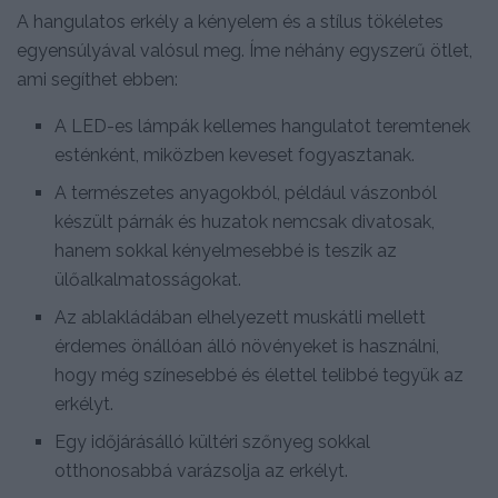
A hangulatos erkély a kényelem és a stílus tökéletes
egyensúlyával valósul meg. Íme néhány egyszerű ötlet,
ami segíthet ebben:
A LED-es lámpák kellemes hangulatot teremtenek
esténként, miközben keveset fogyasztanak.
A természetes anyagokból, például vászonból
készült párnák és huzatok nemcsak divatosak,
hanem sokkal kényelmesebbé is teszik az
ülőalkalmatosságokat.
Az ablakládában elhelyezett muskátli mellett
érdemes önállóan álló növényeket is használni,
hogy még színesebbé és élettel telibbé tegyük az
erkélyt.
Egy időjárásálló kültéri szőnyeg sokkal
otthonosabbá varázsolja az erkélyt.