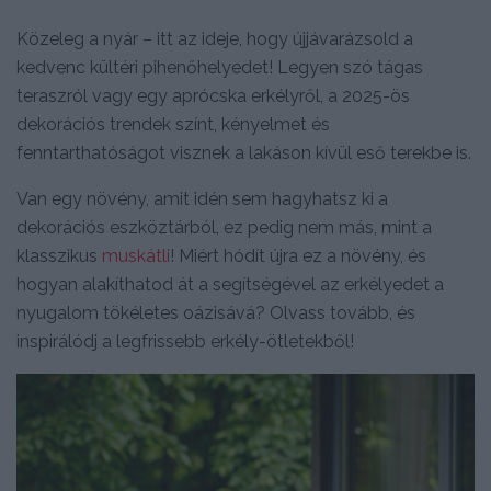
Közeleg a nyár – itt az ideje, hogy újjávarázsold a
kedvenc kültéri pihenőhelyedet! Legyen szó tágas
teraszról vagy egy aprócska erkélyről, a 2025-ös
dekorációs trendek színt, kényelmet és
fenntarthatóságot visznek a lakáson kívül eső terekbe is.
Van egy növény, amit idén sem hagyhatsz ki a
dekorációs eszköztárból, ez pedig nem más, mint a
klasszikus
muskátli
! Miért hódít újra ez a növény, és
hogyan alakíthatod át a segítségével az erkélyedet a
nyugalom tökéletes oázisává? Olvass tovább, és
inspirálódj a legfrissebb erkély-ötletekből!