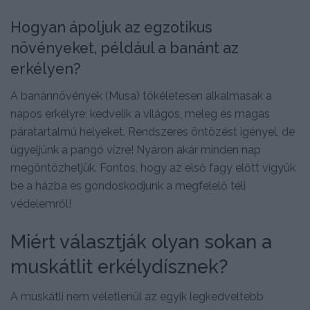
Hogyan ápoljuk az egzotikus
növényeket, például a banánt az
erkélyen?
A banánnövények (Musa) tökéletesen alkalmasak a
napos erkélyre; kedvelik a világos, meleg és magas
páratartalmú helyeket. Rendszeres öntözést igényel, de
ügyeljünk a pangó vízre! Nyáron akár minden nap
megöntözhetjük. Fontos, hogy az első fagy előtt vigyük
be a házba és gondoskodjunk a megfelelő téli
védelemről!
Miért választják olyan sokan a
muskátlit erkélydísznek?
A muskátli nem véletlenül az egyik legkedveltebb