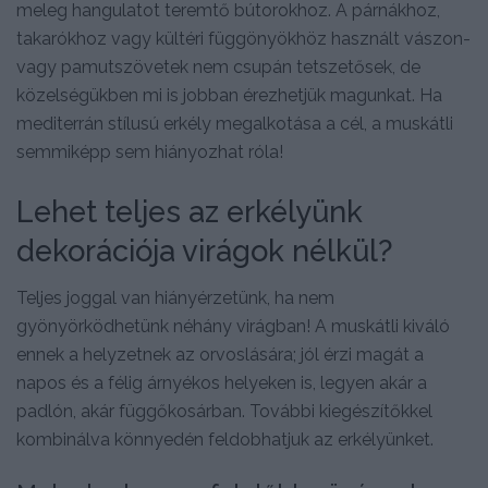
meleg hangulatot teremtő bútorokhoz. A párnákhoz,
takarókhoz vagy kültéri függönyökhöz használt vászon-
vagy pamutszövetek nem csupán tetszetősek, de
közelségükben mi is jobban érezhetjük magunkat. Ha
mediterrán stílusú erkély megalkotása a cél, a muskátli
semmiképp sem hiányozhat róla!
Lehet teljes az erkélyünk
dekorációja virágok nélkül?
Teljes joggal van hiányérzetünk, ha nem
gyönyörködhetünk néhány virágban! A muskátli kiváló
ennek a helyzetnek az orvoslására; jól érzi magát a
napos és a félig árnyékos helyeken is, legyen akár a
padlón, akár függőkosárban. További kiegészítőkkel
kombinálva könnyedén feldobhatjuk az erkélyünket.