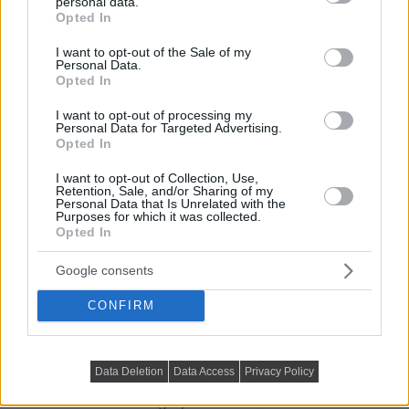
personal data.
grant or deny consent to Google and its third-party tags to
Opted In
use your data for below specified purposes in below Google
consent section.
I want to opt-out of the Sale of my
Personal Data.
Opted In
I want to opt-out of processing my
Personal Data for Targeted Advertising.
Opted In
I want to opt-out of Collection, Use,
Retention, Sale, and/or Sharing of my
Personal Data that Is Unrelated with the
Purposes for which it was collected.
Opted In
Google consents
fotó: Pelargonium for Europe
CONFIRM
Tipp:
Használj fából készült tálcákat, hogy
lámpásokból, gyertyákból és kis növényekből álló
Data Deletion
Data Access
Privacy Policy
dekorációt készíthess. Így hangulatos fényfoltokat
varázsolhatsz a meleg nyári estékre, és harmonikus