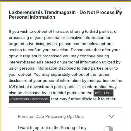
természetes szépséget. Többnyire helyi,
regionális faiskolákban termesztik, ellenálló,
Lakberendezés Trendmagazin -
Do Not Process My
Personal Information
hosszú élettartamú, és hónapokon át virágzik, így
környezettudatos és tartós választást jelent az
If you wish to opt-out of the sale, sharing to third parties, or
erkélyen.
processing of your personal or sensitive information for
targeted advertising by us, please use the below opt-out
Élénkpiros vagy lágy rózsaszín árnyalatával színt visz a
section to confirm your selection. Please note that after your
természetes környezetbe. Az angol muskátli, amit
opt-out request is processed you may continue seeing
interest-based ads based on personal information utilized by
eredetileg beltéri használatra nemesítettek, különleges
us or personal information disclosed to third parties prior to
fénypontot ad a térnek. Helyezzük világos, védett helyre
your opt-out. You may separately opt-out of the further
– lehetőleg egy fedett erkélyre. Kombináljuk lombos
disclosure of your personal information by third parties on the
növényekkel, például olajfákkal vagy terrakotta
IAB’s list of downstream participants. This information may
also be disclosed by us to third parties on the
cserépben lévő fűszernövényekkel. A bambusz- vagy
IAB’s List of
that may further disclose it to other
Downstream Participants
rattan lámpák, egyszerű kerámiakorsók és természetes
third parties.
színű vázák tökéletes hangulatot teremtenek együtt.
Please note that this website/app uses one or more Google
Personal Data Processing Opt Outs
services and may gather and store information including but
not limited to your visit or usage behaviour. You may click to
I want to opt-out of the Sharing of my