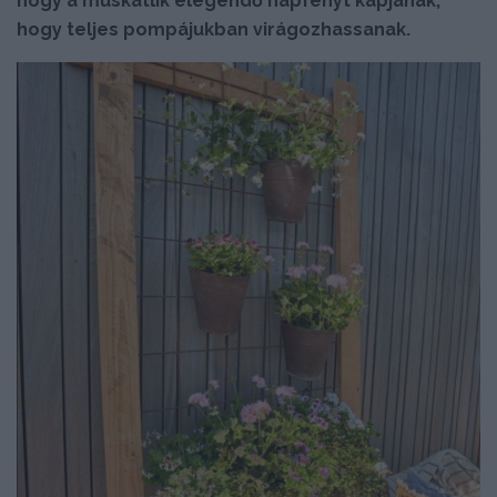
hogy a muskátlik elegendő napfényt kapjanak,
hogy teljes pompájukban virágozhassanak.