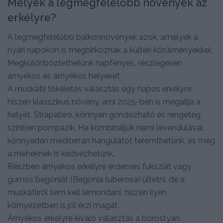
Melyek a legmegfelelőbb növények az
erkélyre?
A legmegfelelőbb balkonnövények azok, amelyek a
nyári napokon is megbirkóznak a kültéri körülményekkel.
Megkülönböztethetünk napfényes, részlegesen
árnyékos és árnyékos helyeket.
A muskátli tökéletes választás egy napos erkélyre,
hiszen klasszikus növény, ami 2025-ben is megállja a
helyét. Strapabíró, könnyen gondozható és rengeteg
színben pompázik. Ha kombináljuk némi levendulával,
könnyedén mediterrán hangulatot teremthetünk, és még
a méheknek is kedvezhetünk.
Részben árnyékos erkélyre érdemes fuksziát vagy
gumós begóniát (Begonia tuberosa) ültetni, de a
muskátliról sem kell lemondani, hiszen ilyen
környezetben is jól érzi magát.
Árnyékos erkélyre kiváló választás a borostyán.