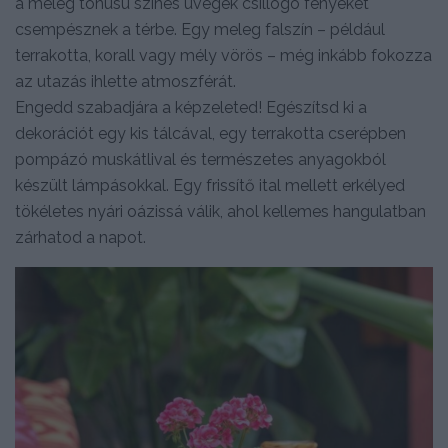
a meleg tónusú színes üvegek csillogó fényeket
csempésznek a térbe. Egy meleg falszín – például
terrakotta, korall vagy mély vörös – még inkább fokozza
az utazás ihlette atmoszférát.
Engedd szabadjára a képzeleted! Egészítsd ki a
dekorációt egy kis tálcával, egy terrakotta cserépben
pompázó muskátlival és természetes anyagokból
készült lámpásokkal. Egy frissítő ital mellett erkélyed
tökéletes nyári oázissá válik, ahol kellemes hangulatban
zárhatod a napot.