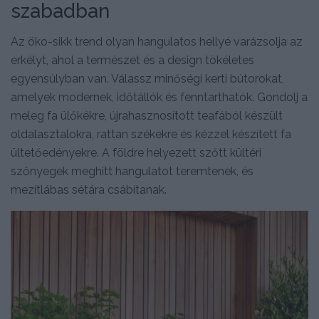
szabadban
Az öko-sikk trend olyan hangulatos hellyé varázsolja az
erkélyt, ahol a természet és a design tökéletes
egyensúlyban van. Válassz minőségi kerti bútorokat,
amelyek modernek, időtállók és fenntarthatók. Gondolj a
meleg fa ülőkékre, újrahasznosított teafából készült
oldalasztalokra, rattan székekre és kézzel készített fa
ültetőedényekre. A földre helyezett szőtt kültéri
szőnyegek meghitt hangulatot teremtenek, és
mezítlábas sétára csábítanak.