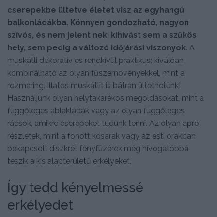
cserepekbe ültetve életet visz az egyhangú
balkonládákba. Könnyen gondozható, nagyon
szívós, és nem jelent neki kihívást sem a szűkös
hely, sem pedig a változó időjárási viszonyok.
A
muskátli dekoratív és rendkívül praktikus; kiválóan
kombinálható az olyan fűszernövényekkel, mint a
rozmaring. Illatos muskátlit is bátran ültethetünk!
Használjunk olyan helytakarékos megoldásokat, mint a
függőleges ablakládák vagy az olyan függőleges
rácsok, amikre cserepeket tudunk tenni. Az olyan apró
részletek, mint a fonott kosarak vagy az esti órákban
bekapcsolt diszkrét fényfüzérek még hívogatóbbá
teszik a kis alapterületű erkélyeket.
Így tedd kényelmessé
erkélyedet