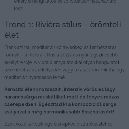
erkély is hangulatos és sokoldalúan használható
lesz.
Trend 1: Riviéra stílus – örömteli
élet
Élénk színek, mediterrán könnyedség és természetes
formák – a Riviéra-stílus a 2025-ös nyár legszínesebb
erkélytrendje. A vibráló árnyalatokkal olyan hangulatot
teremthetsz az erkélyeden vagy teraszodon, mintha egy
mediterrán nyaraláson lennél.
Párosíts élénk rózsaszín, intenzív vörös és lágy
narancssárga muskátlikat matt és fényes mázas
cserepekben. Egészítsd ki a kompozíciót sárga
zsályával a még harmonikusabb összhatásért!
Ezek közé tartozik egy élénkpiros bisztrókészlet és