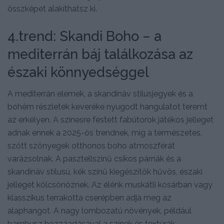
összképet alakíthatsz ki.
4.trend: Skandi Boho – a
mediterrán báj találkozása az
északi könnyedséggel
A mediterrán elemek, a skandináv stílusjegyek és a
bohém részletek keveréke nyugodt hangulatot teremt
az erkélyen. A színesre festett fabútorok játékos jelleget
adnak ennek a 2025-ös trendnek, míg a természetes,
szőtt szőnyegek otthonos boho atmoszférát
varázsolnak. A pasztellszínű csíkos párnák és a
skandináv stílusú, kék színű kiegészítők hűvös, északi
jelleget kölcsönöznek. Az élénk muskátli kosárban vagy
klasszikus terrakotta cserépben adja meg az
alaphangot. A nagy lombozatú növények, például
bambusz hozzáadásával a színek és textúrák