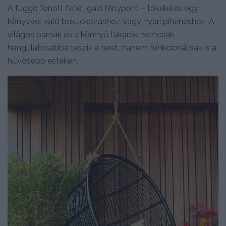
A függő fonott fotel igazi fénypont – tökéletes egy
könyvvel való bekuckózáshoz vagy nyári pihenéshez. A
világos párnák és a könnyű takarók nemcsak
hangulatosabbá teszik a teret, hanem funkcionálisak is a
hűvösebb estéken.