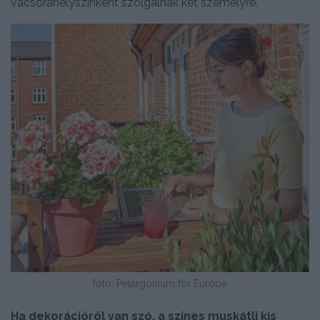
vacsorahelyszínként szolgálnak két személyre.
fotó: Pelargonium for Europe
Ha dekorációról van szó, a színes muskátli kis