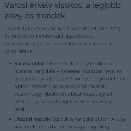
Városi erkély kisokos: a legjobb
2025-ös trendek
Egy erkély növények nélkül? Elképzelhetetlen! A 2025-
ös dekorációs trendek színt, egzotikumot,
fenntarthatóságot és okos térkihasználást hoznak a
városi életbe.
Riviéra stílus:
Élénk színek és egy mediterrán
nyaralás hangulata – tökéletes választás, hogy az
erkélyed a nyarat idézze! A könnyed, légies bútorok,
a piros, rózsaszín és narancssárga muskátli,
valamint egy vibráló piros bisztrószett együtt
stílusos, nyaralásra hangolt oázissá varázsolja a
teret.
Utazási naplók:
Egzotikus hangulat otthon: A buja
növények, mint a banánfa és a papagájvirág,