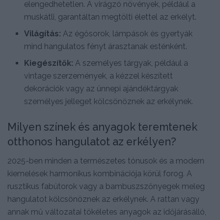
elengedhetetlen. A virágzó növények, például a
muskátli, garantáltan megtölti élettel az erkélyt.
Világítás:
Az égősorok, lámpások és gyertyák
mind hangulatos fényt árasztanak esténként.
Kiegészítők:
A személyes tárgyak, például a
vintage szerzemények, a kézzel készített
dekorációk vagy az ünnepi ajándéktárgyak
személyes jelleget kölcsönöznek az erkélynek.
Milyen színek és anyagok teremtenek
otthonos hangulatot az erkélyen?
2025-ben minden a természetes tónusok és a modern
kiemelések harmonikus kombinációja körül forog. A
rusztikus fabútorok vagy a bambuszszőnyegek meleg
hangulatot kölcsönöznek az erkélynek. A rattan vagy
annak mű változatai tökéletes anyagok az időjárásálló,