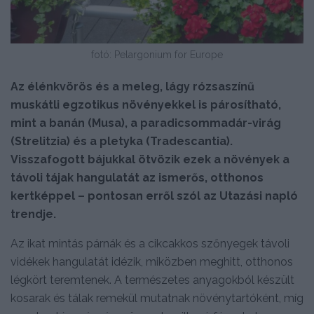
fotó: Pelargonium for Europe
Az élénkvörös és a meleg, lágy rózsaszínű
muskátli egzotikus növényekkel is párosítható,
mint a banán (Musa), a paradicsommadár-virág
(Strelitzia) és a pletyka (Tradescantia).
Visszafogott bájukkal ötvözik ezek a növények a
távoli tájak hangulatát az ismerős, otthonos
kertképpel – pontosan erről szól az Utazási napló
trendje.
Az ikat mintás párnák és a cikcakkos szőnyegek távoli
vidékek hangulatát idézik, miközben meghitt, otthonos
légkört teremtenek. A természetes anyagokból készült
kosarak és tálak remekül mutatnak növénytartóként, míg