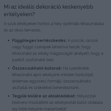
Mi az ideális dekoráció keskenyebb
erkélyeken?
A szűk erkélyeken fontos a hely optimális kihasználása
és az okos tervezés.
Függőleges kertészkedés:
A polcok, rácsok
vagy függő cserepek lehetővé teszik, hogy
kihasználd az erkély magasságát ahelyett, hogy a
padlót zsúfolnánk tele.
Összecsukható bútorok:
Ha szeretnénk
kihasználni apró erkélyünk minden funkcióját,
érdemes egyszerű formájú, összecsukható
asztallal és székekkel berendeznünk.
Tegyük kívülre az ablakládákat:
Helyezzük
kedvenc muskátlink az erkélykorlát külső oldalára,
így több helyünk marad belül!