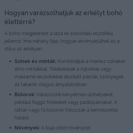
Hogyan varázsolhatjuk az erkélyt bohó
élettérré?
A bohó megjelenést a laza és sokoldalú esztétika
jellemzi. Íme néhány tipp, hogyan érvényesülhet ez a
stílus az erkélyen:
Színek és minták:
Kombináljuk a merész színeket
etno mintákkal. Tökéletesek a rojtokkal vagy
makramé részletekkel díszített párnák, szőnyegek
és takarók világos árnyalatokban.
Bútorok:
Válasszunk kényelmes ülőhelyeket,
például függő foteleket vagy padlópárnákat. A
rattan vagy fa bútorok fokozzák a természetes
hatást.
Növények:
A buja zöld növényzet