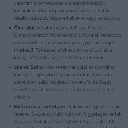
valamint a természetes anyagokból készült
kosarak mind egy igazi nyaralás érzetét keltik.
Ideális választás tágas erkélyekre vagy teraszokra.
Öko-sikk:
Fenntartható és letisztult: Válassz
újrahasznosított fából készült bútorokat, terrakotta
cserepeket és tartós növényeket, például angol
muskátlit. Tökéletes azoknak, akik a stílust és a
környezettudatosságot szeretnék ötvözni.
Skandi Boho:
Mediterrán hangulat és skandináv
könnyedség egyben: Színes muskátli terrakotta
cserépben, saját készítésű növényfal és függő
fonott fotelek hozzák el a bohém, laza stílust az
erkélyre.
Mini oázis az erkélyen:
Praktikus megoldások kis
terekre: Összecsukható bútorok, függőleges kertek
és apró muskátlik segítségével még a legkisebb