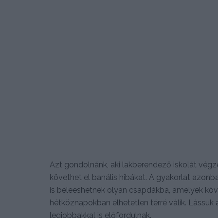
Azt gondolnánk, aki lakberendező iskolát végze
követhet el banális hibákat. A gyakorlat azo
is beleeshetnek olyan csapdákba, amelyek köv
hétköznapokban élhetetlen térré válik. Lássuk 
legjobbakkal is előfordulnak.