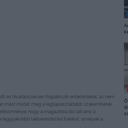
A
k
tt és hivatásszerűen foglalkozik enteriőrökkel, az nem
Ö
nban mást mutat: még a legtapasztaltabb szakemberek
d
etkezménye, hogy a magazinba illő látvány a
s
a leggyakoribb lakberendezési bakikat, amelyek a