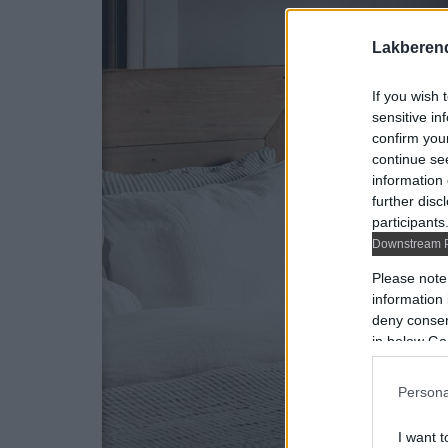
Lakberen
If you wish 
sensitive in
confirm you
continue se
information 
further disc
participants
Downstream P
Please note
information 
deny consent
in below Go
Persona
I want t