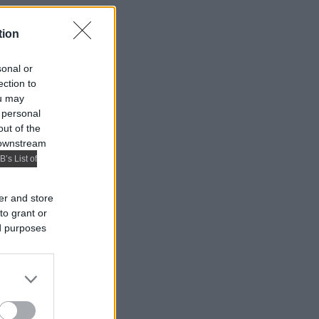
tion
sonal or
ection to
ou may
 personal
out of the
 downstream
B’s List of
er and store
to grant or
ed purposes