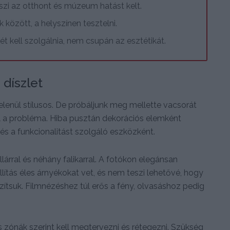
zi az otthont és múzeum hatást kelt.
 között, a helyszínen tesztelni.
ét kell szolgálnia, nem csupán az esztétikát.
 díszlet
lenül stílusos. De próbáljunk meg mellette vacsorát
ol a probléma. Hiba pusztán dekorációs elemként
 és a funkcionalitást szolgáló eszközként.
lárral és néhány falikarral. A fotókon elegánsan
ítás éles árnyékokat vet, és nem teszi lehetővé, hogy
ítsuk. Filmnézéshez túl erős a fény, olvasáshoz pedig
s zónák szerint kell megtervezni és rétegezni. Szükség