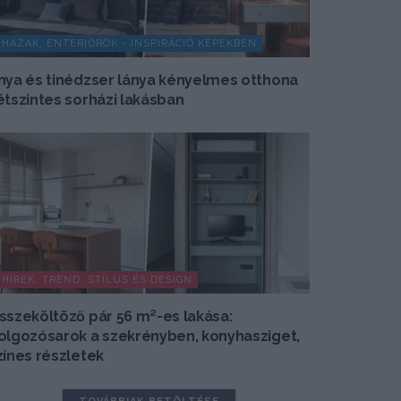
HÁZAK, ENTERIŐRÖK - INSPIRÁCIÓ KÉPEKBEN
nya és tinédzser lánya kényelmes otthona
étszintes sorházi lakásban
HÍREK, TREND, STÍLUS ÉS DESIGN
sszeköltöző pár 56 m²-es lakása:
olgozósarok a szekrényben, konyhasziget,
zínes részletek