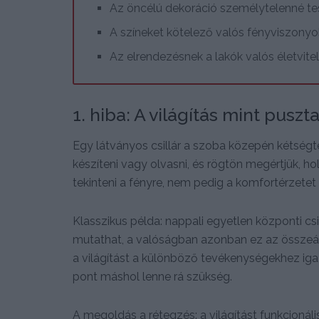
Az öncélú dekoráció személytelenné tes
A színeket kötelező valós fényviszonyok
Az elrendezésnek a lakók valós életvitel
1. hiba: A világítás mint puszta
Egy látványos csillár a szoba közepén kétségte
készíteni vagy olvasni, és rögtön megértjük, h
tekinteni a fényre, nem pedig a komfortérzetet
Klasszikus példa: nappali egyetlen központi csil
mutathat, a valóságban azonban ez az összeáll
a világítást a különböző tevékenységekhez igaz
pont máshol lenne rá szükség.
A megoldás a rétegzés: a világítást funkcionáli