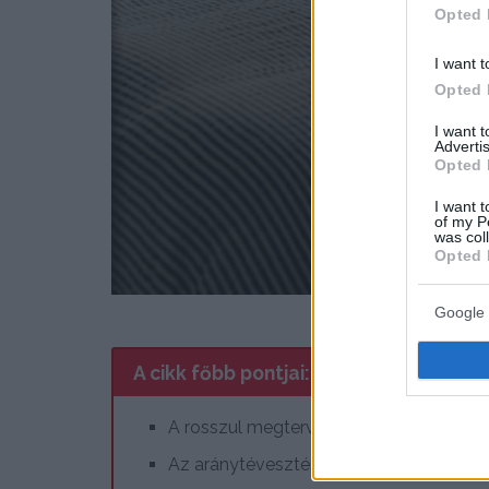
Opted 
I want t
Opted 
I want 
Advertis
Opted 
I want t
of my P
was col
Opted 
Google 
A cikk főbb pontjai:
A rosszul megtervezett világítás lerontj
Az aránytévesztés a bútorválasztásnál 