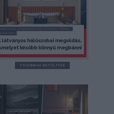
PRAKTIKUS LAKBERENDEZÉSI ÖTLETEK, TIPPEK, 
TANÁCSOK
5 látványos hálószobai megoldás,
amelyet később könnyű megbánni
TOVÁBBIAK BETÖLTÉSE