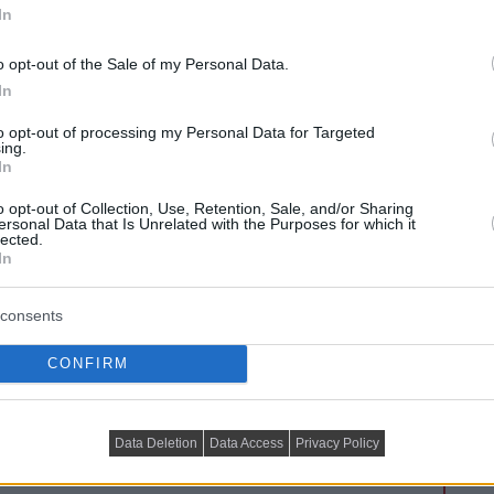
In
o opt-out of the Sale of my Personal Data.
In
to opt-out of processing my Personal Data for Targeted
ing.
In
o opt-out of Collection, Use, Retention, Sale, and/or Sharing
ersonal Data that Is Unrelated with the Purposes for which it
lected.
In
consents
CONFIRM
a a legátgondoltabb enteriőr összhatását is.
Data Deletion
Data Access
Privacy Policy
nyomasztóvá vagy épp üressé teheti a teret.