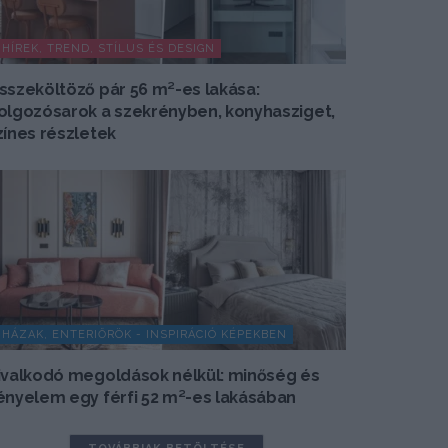
HÍREK, TREND, STÍLUS ÉS DESIGN
sszeköltöző pár 56 m²-es lakása:
olgozósarok a szekrényben, konyhasziget,
zínes részletek
HÁZAK, ENTERIŐRÖK - INSPIRÁCIÓ KÉPEKBEN
ivalkodó megoldások nélkül: minőség és
ényelem egy férfi 52 m²-es lakásában