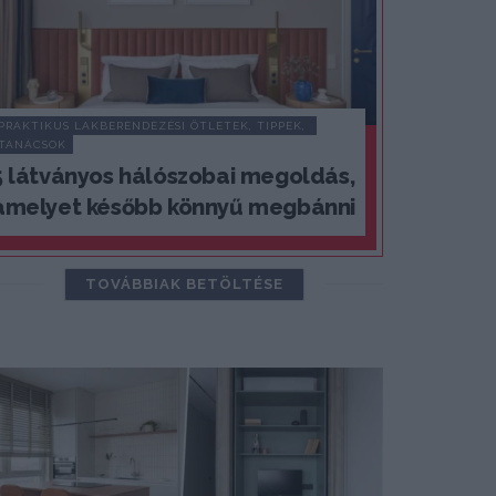
PRAKTIKUS LAKBERENDEZÉSI ÖTLETEK, TIPPEK, 
TANÁCSOK
5 látványos hálószobai megoldás,
amelyet később könnyű megbánni
TOVÁBBIAK BETÖLTÉSE