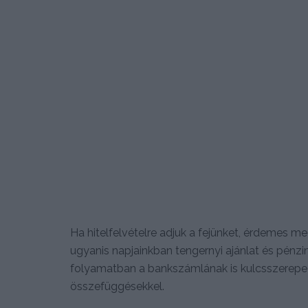
Ha hitelfelvételre adjuk a fejünket, érdemes me
ugyanis napjainkban tengernyi ajánlat és pénz
folyamatban a bankszámlának is kulcsszerepe v
összefüggésekkel.