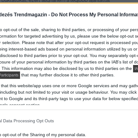
 és buktatókat, ezért alighanem a legjobb ajánlattal
a, de ezt általában a bank fizeti, nem mi.
dezés Trendmagazin -
Do Not Process My Personal Informa
nkszámlával?
to opt-out of the sale, sharing to third parties, or processing of your per
formation for targeted advertising by us, please use the below opt-out s
ginkább kézenfekvő összefüggéssel. Azok az idők már
r selection. Please note that after your opt-out request is processed y
eing interest-based ads based on personal information utilized by us or
en leszámolta nekünk a pultra. A bevett gyakorlat az,
disclosed to third parties prior to your opt-out. You may separately opt-
ák – már persze, ha rendelkezünk vele.
Az esetek
losure of your personal information by third parties on the IAB’s list of
em tudunk hitelt igényelni, hiszen ez a legtöbb
. This information may also be disclosed by us to third parties on the
IA
that may further disclose it to other third parties.
articipants
 that this website/app uses one or more Google services and may gath
ell a pénzintézet felé, hogy anyagilag
including but not limited to your visit or usage behaviour. You may click 
 to Google and its third-party tags to use your data for below specifi
törlesztését
. Ehhez általában kétféle dokumentumot
ogle consent section.
s egy három hónapot felölelő bankszámlakivonatot.
djuk bemutatni számla hiányában.
l Data Processing Opt Outs
ünk, hogy a lehető legkedvezőbb feltételek mellett
o opt-out of the Sharing of my personal data.