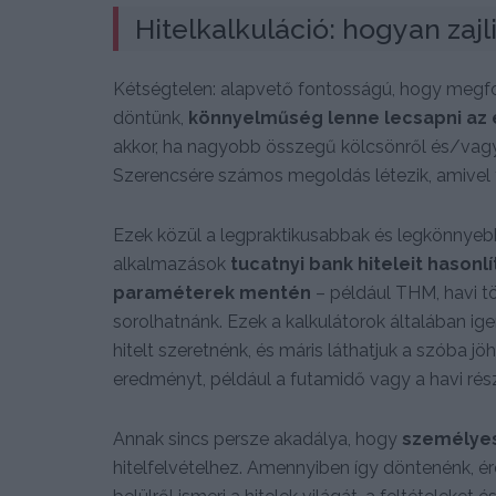
Hitelkalkuláció: hogyan zajl
Kétségtelen: alapvető fontosságú, hogy megfon
döntünk,
könnyelműség lenne lecsapni az e
akkor, ha nagyobb összegű kölcsönről és/vagy
Szerencsére számos megoldás létezik, amivel t
Ezek közül a legpraktikusabbak és legkönnyeb
alkalmazások
tucatnyi bank hiteleit hasonl
paraméterek mentén
– például THM, havi tö
sorolhatnánk. Ezek a kalkulátorok általában i
hitelt szeretnénk, és máris láthatjuk a szóba j
eredményt, például a futamidő vagy a havi rés
Annak sincs persze akadálya, hogy
személyes
hitelfelvételhez. Amennyiben így döntenénk, ér