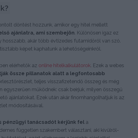
ik?
tolt döntést hozzunk, amikor egy hitel mellett
lső ajánlatra, ami szembejön
. Különösen igaz ez
 hosszabb, akár több évtizedes futamidőről van szó.
isztább képet kaphatunk a lehetőségeinkről.
ben elérhetők az
online hitelkalkulátorok
. Ezek a webes
ítják össze pillanatok alatt a legfontosabb
rlesztőrészlet, teljes visszafizetendő összeg és még
gen egyszerűen működnek: csak beírjuk, milyen összegű
öhető ajánlatokat. Ezek után akár finomhangolhatjuk is az
zlet módosításával.
 pénzügyi tanácsadót kérjünk fel
a
demes független szakembert választani, aki kívülről-