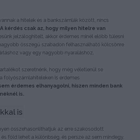
annak a hitelek és a bankszámlák között, nincs
A kérdés csak az, hogy milyen hitelre van
sünk jelzáloghitelt, akkor érdemes minél előbb túlesni
 nagyobb összegű szabadon felhasználható kölcsönre
ásárláshoz vagy egy nagyobb nyaraláshoz.
artalékot szeretnénk, hogy még véletlenül se
a folyószámlahiteleken is érdemes
 sem érdemes elhanyagolni, hiszen minden bank
méknél is.
kal is
nyen összehasonlíthatjuk az erre szakosodott
 és föld lehet a különbség, és persze az sem mindegy,