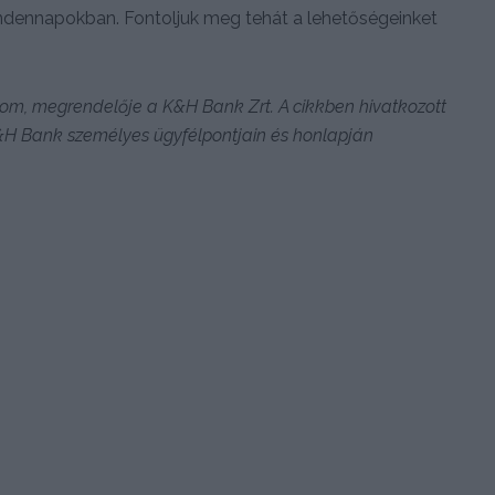
indennapokban. Fontoljuk meg tehát a lehetőségeinket
talom, megrendelője a K&H Bank Zrt. A cikkben hivatkozott
K&H Bank személyes ügyfélpontjain és honlapján