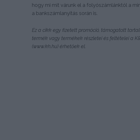
hogy mi mit várunk el a folyószámlánktól a m
a bankszámlanyitás során is.
Ez a cikk egy fizetett promóció, támogatott tar
termék vagy termékek részletei és feltételei a 
(www.kh.hu) érhetőek el.