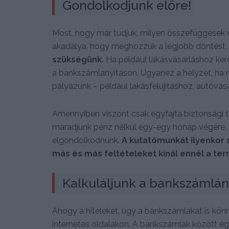
Gondolkodjunk előre!
Most, hogy már tudjuk, milyen összefüggések v
akadálya, hogy meghozzuk a legjobb döntést.
szükségünk.
Ha például lakásvásárláshoz kere
a bankszámlanyitáson. Ugyanez a helyzet, ha
pályázunk – például lakásfelújításhoz, autóv
Amennyiben viszont csak egyfajta biztonsági t
maradjunk pénz nélkül egy-egy hónap végére, 
elgondolkodnunk.
A kutatómunkát ilyenkor
más és más feltételeket kínál ennél a ter
Kalkuláljunk a bankszámlánk
Ahogy a hiteleket, úgy a bankszámlákat is kön
internetes oldalakon. A bankszámlák között ég