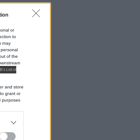
tion
sonal or
ection to
ou may
 personal
out of the
 downstream
B’s List of
er and store
to grant or
ed purposes