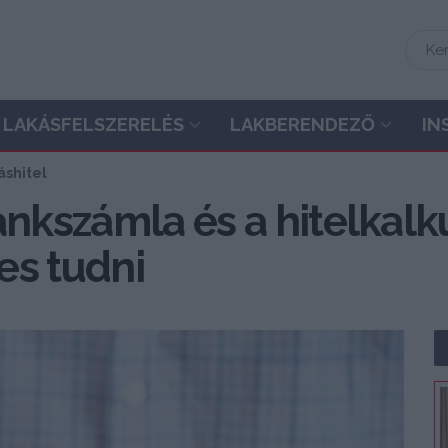
LAKÁSFELSZERELÉS
LAKBERENDEZŐ
IN
áshitel
ankszámla és a hitelkalku
es tudni