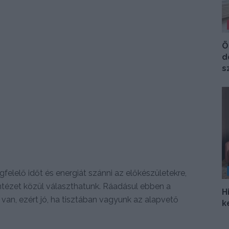
Ö
d
s
gfelelő időt és energiát szánni az előkészületekre,
intézet közül választhatunk. Ráadásul ebben a
H
an, ezért jó, ha tisztában vagyunk az alapvető
k