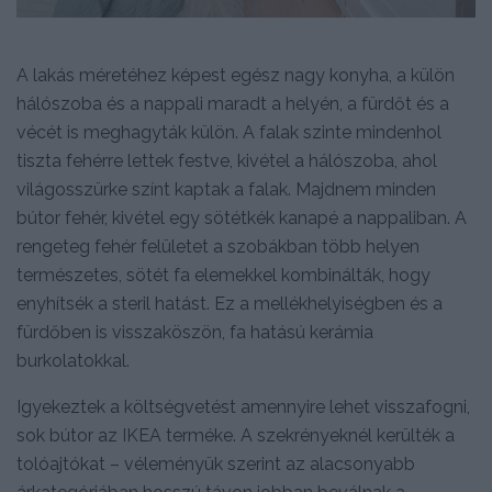
A lakás méretéhez képest egész nagy konyha, a külön
hálószoba és a nappali maradt a helyén, a fürdőt és a
vécét is meghagyták külön. A falak szinte mindenhol
tiszta fehérre lettek festve, kivétel a hálószoba, ahol
világosszürke színt kaptak a falak. Majdnem minden
bútor fehér, kivétel egy sötétkék kanapé a nappaliban. A
rengeteg fehér felületet a szobákban több helyen
természetes, sötét fa elemekkel kombinálták, hogy
enyhítsék a steril hatást. Ez a mellékhelyiségben és a
fürdőben is visszaköszön, fa hatású kerámia
burkolatokkal.
Igyekeztek a költségvetést amennyire lehet visszafogni,
sok bútor az IKEA terméke. A szekrényeknél kerülték a
tolóajtókat – véleményük szerint az alacsonyabb