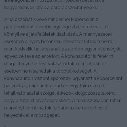
árkategóriában hosszú távon jobban beválnak a
hagyományos ajtók a gardróbszekrényeken.
A hálószobát kivéve mindenhol kőporcelán a
padlóburkolat, ezzel is egységesítve a tereket – és
könnyítve a járófelületek tisztítását. A mennyezetek
esetében a nyers betonfelületeket festették fehérre,
mert kedvelik, ha látszanak az apróbb egyenetlenségek,
egyedivé téve az enteriőrt. A konyhabútor is fehér, itt
magasfényű festést választottak, mert ebben az
esetben nem sajnálták a többletköltséget. A
konyhapulton viszont spóroltak: ugyanazt a kőporcelánt
használták, mint amit a padlón. Egy falra szerelt,
lehajtható asztal szolgál étkező-, dolgozóasztalként,
vagy a fotellel olvasósarokként. A fürdőszobában fehér
márványt kombináltak fa hatású csempével és itt
helyezték el a mosógépet.