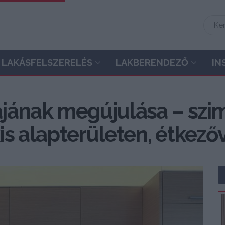
LAKÁSFELSZERELÉS
LAKBERENDEZŐ
IN
jának megújulása – szimp
s alapterületen, étkező