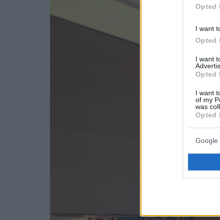
Opted 
I want t
Opted 
I want 
Advertis
Opted 
I want t
of my P
was col
Opted 
Google 