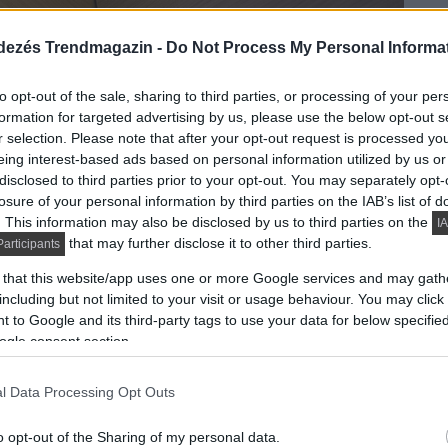
dezés Trendmagazin -
Do Not Process My Personal Informa
to opt-out of the sale, sharing to third parties, or processing of your per
formation for targeted advertising by us, please use the below opt-out s
ználattal, de élénk dekorációval berendezett
r selection. Please note that after your opt-out request is processed y
s a fal mellett kis kanapéval, a leülős helyek
eing interest-based ads based on personal information utilized by us or
tot körbeépítették szekrényekkel. A bútorban
disclosed to third parties prior to your opt-out. You may separately opt-
losure of your personal information by third parties on the IAB’s list of
erült. A beépített hűtő a konyhabútorban rejtőzik, az
. This information may also be disclosed by us to third parties on the
IA
k elhelyezve a sütő és kávéfőző gépek.
that may further disclose it to other third parties.
articipants
 that this website/app uses one or more Google services and may gath
nek, fontos volt tehát a világos, élénk design. Színes,
including but not limited to your visit or usage behaviour. You may click 
nek, a konyhabútor mennyezet alatti részébe takart
 to Google and its third-party tags to use your data for below specifi
k további előnye, hogy vizuálisan növeli a
ogle consent section.
kú étkezőasztal a helyiséghez lett kitalálva,
ekkel.
l Data Processing Opt Outs
o opt-out of the Sharing of my personal data.