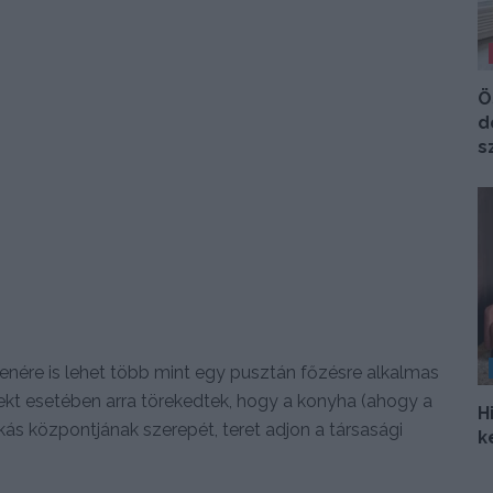
Ö
d
s
lenére is lehet több mint egy pusztán főzésre alkalmas
ojekt esetében arra törekedtek, hogy a konyha (ahogy a
H
ás központjának szerepét, teret adjon a társasági
k