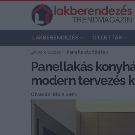
LAKBERENDEZÉS
ÖTLETTÁR
Lakberendezés
Panellakás ötletek
Panellakás konyhá
modern tervezés ki
Olvasási idő 2 perc