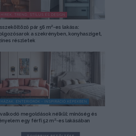
HÍREK, TREND, STÍLUS ÉS DESIGN
sszeköltöző pár 56 m²-es lakása:
olgozósarok a szekrényben, konyhasziget,
zínes részletek
HÁZAK, ENTERIŐRÖK - INSPIRÁCIÓ KÉPEKBEN
ivalkodó megoldások nélkül: minőség és
ényelem egy férfi 52 m²-es lakásában