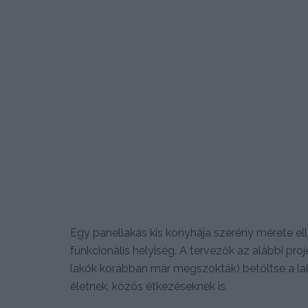
Egy panellakás kis konyhája szerény mérete el
funkcionális helyiség. A tervezők az alábbi pr
lakók korábban már megszokták) betöltse a lak
életnek, közös étkezéseknek is.