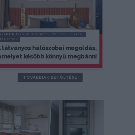
PRAKTIKUS LAKBERENDEZÉSI ÖTLETEK, TIPPEK, 
TANÁCSOK
5 látványos hálószobai megoldás,
amelyet később könnyű megbánni
TOVÁBBIAK BETÖLTÉSE