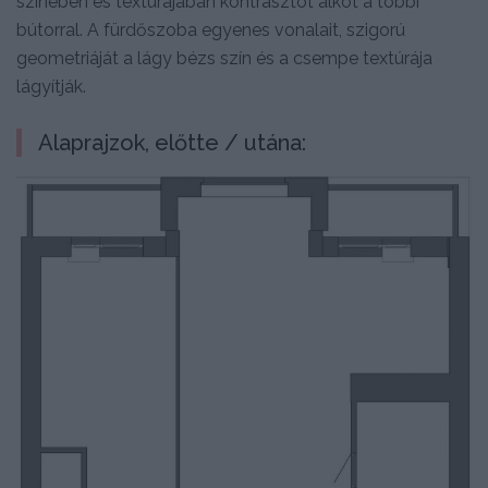
színében és textúrájában kontrasztot alkot a többi
bútorral. A fürdőszoba egyenes vonalait, szigorú
geometriáját a lágy bézs szín és a csempe textúrája
lágyítják.
Alaprajzok, előtte / utána: