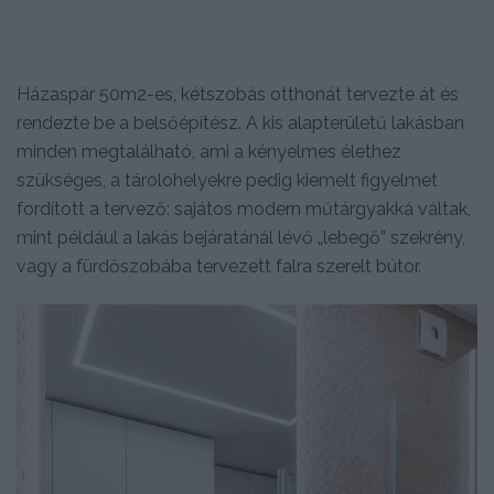
Házaspár 50m2-es, kétszobás otthonát tervezte át és
rendezte be a belsőépítész. A kis alapterületű lakásban
minden megtalálható, ami a kényelmes élethez
szükséges, a tárolóhelyekre pedig kiemelt figyelmet
fordított a tervező: sajátos modern műtárgyakká váltak,
mint például a lakás bejáratánál lévő „lebegő” szekrény,
vagy a fürdőszobába tervezett falra szerelt bútor.