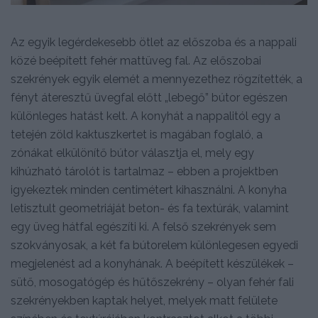
Az egyik legérdekesebb ötlet az előszoba és a nappali
közé beépített fehér mattüveg fal. Az előszobai
szekrények egyik elemét a mennyezethez rögzítették, a
fényt áteresztű üvegfal előtt „lebegő” bútor egészen
különleges hatást kelt. A konyhát a nappalitól egy a
tetején zöld kaktuszkertet is magában foglaló, a
zónákat elkülönítő bútor választja el, mely egy
kihúzható tárolót is tartalmaz – ebben a projektben
igyekeztek minden centimétert kihasználni. A konyha
letisztult geometriáját beton- és fa textúrák, valamint
egy üveg hátfal egészíti ki. A felső szekrények sem
szokványosak, a két fa bútorelem különlegesen egyedi
megjelenést ad a konyhának. A beépített készülékek –
sütő, mosogatógép és hűtőszekrény – olyan fehér fali
szekrényekben kaptak helyet, melyek matt felülete