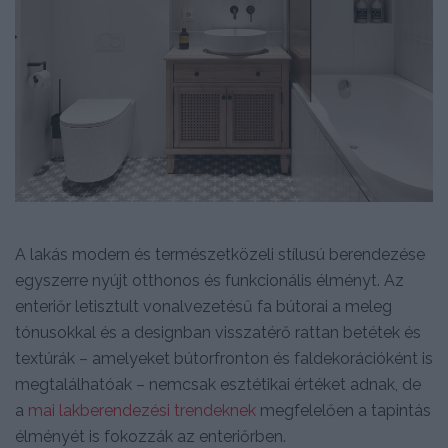
A lakás modern és természetközeli stílusú berendezése
egyszerre nyújt otthonos és funkcionális élményt. Az
enteriőr letisztult vonalvezetésű fa bútorai a meleg
tónusokkal és a designban visszatérő rattan betétek és
textúrák – amelyeket bútorfronton és faldekorációként is
megtalálhatóak – nemcsak esztétikai értéket adnak, de
a
mai lakberendezési trendeknek
megfelelően a tapintás
élményét is fokozzák az enteriőrben.