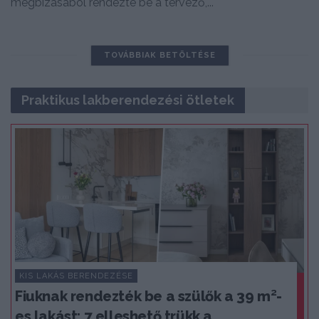
megbízásából rendezte be a tervező,...
TOVÁBBIAK BETÖLTÉSE
Praktikus lakberendezési ötletek
KIS LAKÁS BERENDEZÉSE
Fiuknak rendezték be a szülők a 39 m²-
es lakást: 7 elleshető trükk a