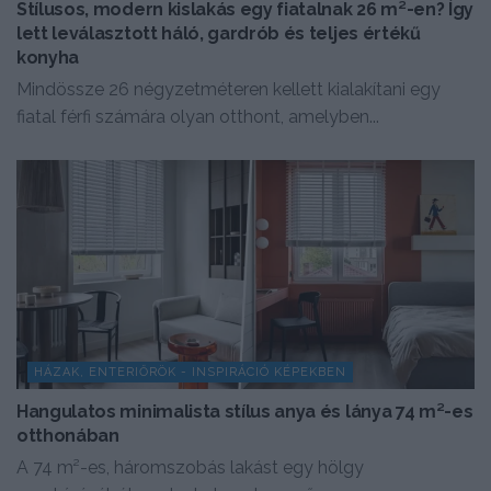
Stílusos, modern kislakás egy fiatalnak 26 m²-en? Így
lett leválasztott háló, gardrób és teljes értékű
konyha
Mindössze 26 négyzetméteren kellett kialakítani egy
fiatal férfi számára olyan otthont, amelyben...
HÁZAK, ENTERIŐRÖK - INSPIRÁCIÓ KÉPEKBEN
Hangulatos minimalista stílus anya és lánya 74 m²-es
otthonában
A 74 m²-es, háromszobás lakást egy hölgy