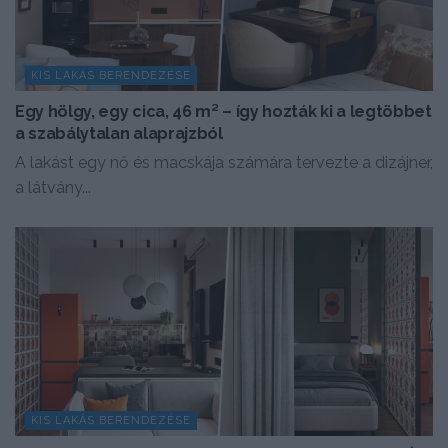
KIS LAKÁS BERENDEZÉSE
Egy hölgy, egy cica, 46 m² – így hozták ki a legtöbbet
a szabálytalan alaprajzból
A lakást egy nő és macskája számára tervezte a dizájner,
a látvány...
KIS LAKÁS BERENDEZÉSE