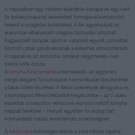
A nappaliban egy modern skandináv kanapé és egy ívelt
fa dohányzóasztal lekerekített formájával kontrasztot
teremt a szögletes bútorokkal. A tér egyensúlyát az
arányosan elhelyezett világítás biztosítja: letisztult
függesztett lámpák, spotok, valamint egyedi, szövettel
borított csillár gondoskodnak a kellemes atmoszféráról.
A nappali és az előszoba zónákat nagyméretű, íves
tükrök kötik össze.
A
konyha funkcionalitása
kiemelkedő, az egyszerű,
mégis elegáns fa burkolatok harmonikusan illeszkednek
a lakás többi részéhez. A felső szekrények elhagyása és
a konyhapult étkezőfelülettel kiegészítése – az U alakú
kialakítás a bárpultos étkezővel előnyös nyitott konyha-
nappali terekben -, melyet egyetlen fa oszlop tart,
könnyedebb hatást eredményez a helyiségben.
A
hálószoba
különleges eleme a zöld mintás tapéta,