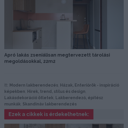
Apró lakás zseniálisan megtervezett tárolási
megoldásokkal, 22m2
Itt:
Modern lakberendezés
,
Házak, Enteriőrök - inspiráció
képekben
,
Hírek, trend, stílus és design
,
Lakásdekoráció ötletek
,
Lakberendező, építész
munkák
,
Skandináv lakberendezés
Ezek a cikkek is érdekelhetnek: