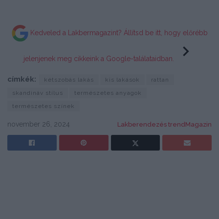
Kedveled a Lakbermagazint? Állítsd be itt, hogy előrébb
jelenjenek meg cikkeink a Google-találataidban.
címkék:
kétszobás lakás
kis lakások
rattan
skandináv stílus
természetes anyagok
természetes színek
november 26, 2024
Lakberendezés trendMagazin