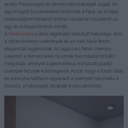
amely frissességet és természetközelséget sugall. Az
ágy mögött fa panelekkel borították a falat, ez a teljes
szélességben felrakott borítás vizuálisan összeköti az
ágy és a dolgozósarok zónáit.
A
fürdőszoba
a lakás leginkább letisztult helyisége, ahol
a rattan betétes szekrények és az ívelt tükör finom
eleganciát sugároznak. Az egyszerű fehér csempe,
valamint a természetes fa színek használata időtálló
megoldás, amelyet a geometrikus mintázatú padló
csempéi tesznek különlegessé. Azzal, hogy a fürdő falán
és a konyha hátfalon ugyanazt a csempét használta a
tervező, a helyiségek dizájnját is összekötötte.