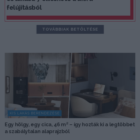
felújításból
TOVÁBBIAK BETÖLTÉSE
KIS LAKÁS BERENDEZÉSE
Egy hölgy, egy cica, 46 m² – így hozták ki a legtöbbet
a szabálytalan alaprajzból