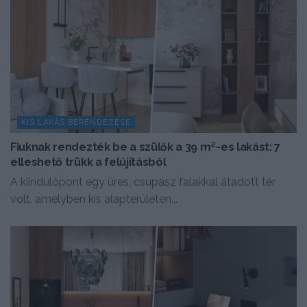
KIS LAKÁS BERENDEZÉSE
Fiuknak rendezték be a szülők a 39 m²-es lakást: 7
elleshető trükk a felújításból
A kiindulópont egy üres, csupasz falakkal átadott tér
volt, amelyben kis alapterületen...