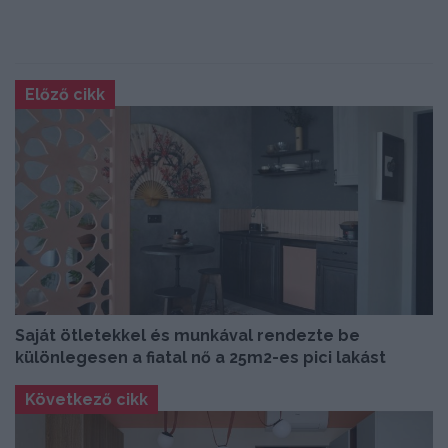
Előző cikk
Saját ötletekkel és munkával rendezte be
különlegesen a fiatal nő a 25m2-es pici lakást
Következő cikk