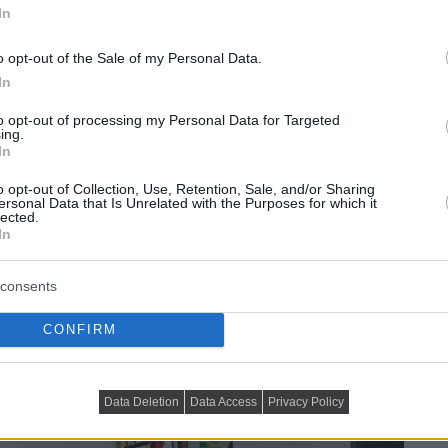
In
építették a különböző fényforrásokat. A magasfényű
ükrökkel is segítettek világosabbá, vizuálisan tágasabbá
o opt-out of the Sale of my Personal Data.
 előszobában beépített nagy gardróbszekrény adja, de
In
rdőszoba dekorációja is követi a lakás egészének
to opt-out of processing my Personal Data for Targeted
ával, mozaik és mintás csempével, fa bútorral.
ing.
In
o opt-out of Collection, Use, Retention, Sale, and/or Sharing
ersonal Data that Is Unrelated with the Purposes for which it
lected.
In
consents
CONFIRM
Data Deletion
Data Access
Privacy Policy