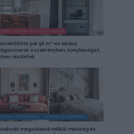
HÍREK, TREND, STÍLUS ÉS DESIGN
sszeköltöző pár 56 m²-es lakása:
olgozósarok a szekrényben, konyhasziget,
zínes részletek
HÁZAK, ENTERIŐRÖK - INSPIRÁCIÓ KÉPEKBEN
ivalkodó megoldások nélkül: minőség és