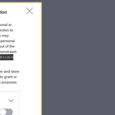
tion
sonal or
ection to
ou may
 personal
out of the
 downstream
B’s List of
er and store
to grant or
ed purposes