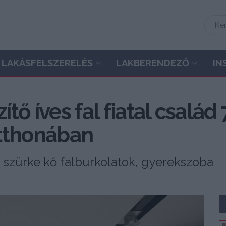
LAKÁSFELSZERELÉS
LAKBERENDEZŐ
IN
tő íves fal fiatal család
otthonában
, szürke kő falburkolatok, gyerekszoba