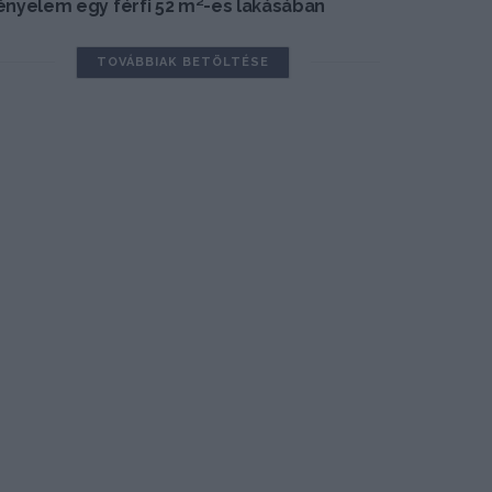
ényelem egy férfi 52 m²-es lakásában
TOVÁBBIAK BETÖLTÉSE