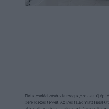
Fiatal család vásárolta meg a 71m2-es, új építés
berendezés terveit. Az íves falak miatt kialaku
át kellett gondolni az elosztást. A nappali-ko