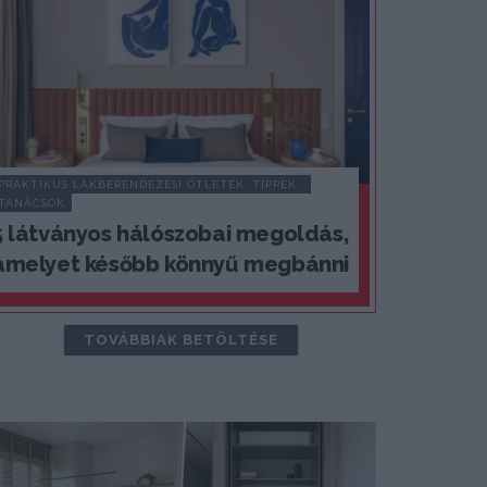
PRAKTIKUS LAKBERENDEZÉSI ÖTLETEK, TIPPEK, 
TANÁCSOK
5 látványos hálószobai megoldás,
amelyet később könnyű megbánni
TOVÁBBIAK BETÖLTÉSE