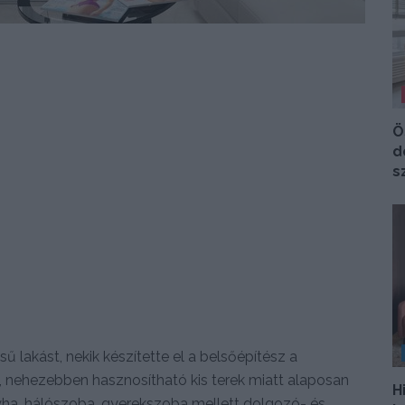
Ö
d
s
ű lakást, nekik készítette el a belsőépítész a
lt, nehezebben hasznosítható kis terek miatt alaposan
H
nyha, hálószoba, gyerekszoba mellett dolgozó- és