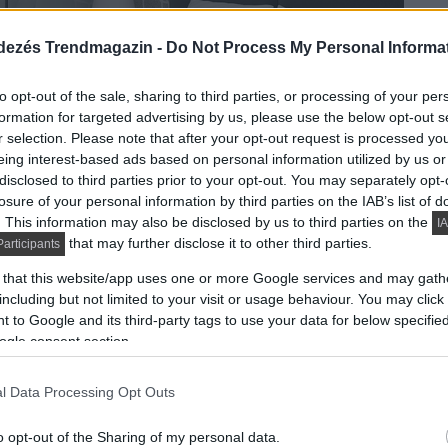
dezés Trendmagazin -
Do Not Process My Personal Informa
to opt-out of the sale, sharing to third parties, or processing of your per
formation for targeted advertising by us, please use the below opt-out s
r selection. Please note that after your opt-out request is processed y
eing interest-based ads based on personal information utilized by us or
disclosed to third parties prior to your opt-out. You may separately opt-
losure of your personal information by third parties on the IAB’s list of
. This information may also be disclosed by us to third parties on the
IA
that may further disclose it to other third parties.
articipants
 that this website/app uses one or more Google services and may gath
including but not limited to your visit or usage behaviour. You may click 
onyhasziget és pultos étkező kialakításával kényelmes
 to Google and its third-party tags to use your data for below specifi
rületen. A konyhabútor elegáns, bézs színű,
ogle consent section.
ges alapot kontrasztos elemekkel tették érdekessé:
ész TV falat borítja, az előszobában is felbukkan),
l Data Processing Opt Outs
o opt-out of the Sharing of my personal data.