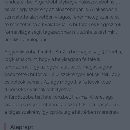
rendezték be. A gardróbhelyiség a hálószobából nyílik
és van egy szekrény az előszobában is. A lakásban a
színpaletta alapvetően világos, fehér, meleg szürke és
természetes fa árnyalatokkal. A bútorok és kiegészítők
formavilága segít tágasabbnak mutatni a lakást mint
amekkora valójában.
A gyerekszoba területe 8m2, a belmagasság 3.2 méter,
logikusnak tűnt, hogy a helyiségben felfelé is
tervezzenek, így az egyik falat teljes magasságban
beépítették bútorral – alul szekrények, fiókok, felül ágy
és polcok vannak. Az ágy mögött, a fa lécek közé
tükörcsíkok vannak behelyezve.
A fürdőszoba területe körülbelül 5.7m2. A teret egy
világos és egy sötét zónára osztották, a zuhanyfülke és
a tágas szekrény így optikailag a háttérben maradnak.
Alaprajz: