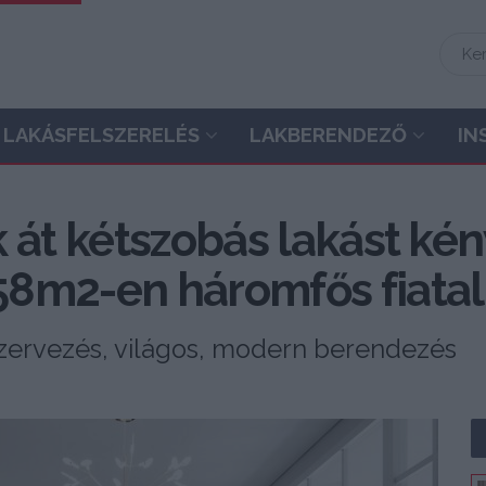
LAKÁSFELSZERELÉS
LAKBERENDEZŐ
IN
k át kétszobás lakást ké
8m2-en háromfős fiatal
rszervezés, világos, modern berendezés