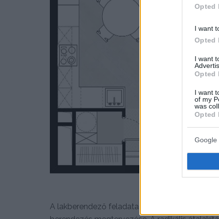
Opted 
I want t
Opted 
I want 
Advertis
Opted 
I want t
of my P
was col
Opted 
Google 
A lakberendező feladata volt a kétszobás lak