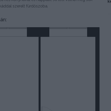
k
káddal szerelt fürdőszoba.
án: