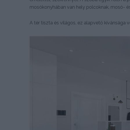
mosókonyhában van hely polcoknak, mosó- és
A tér tiszta és világos, ez alapvető kívánsága 