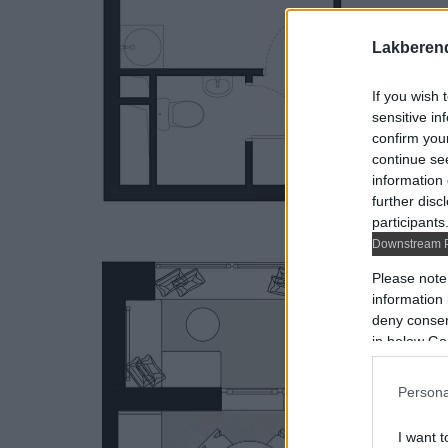
Lakberen
If you wish 
sensitive in
confirm you
continue se
information 
further disc
participants
Downstream P
Please note
information 
deny consent
in below Go
Persona
I want t