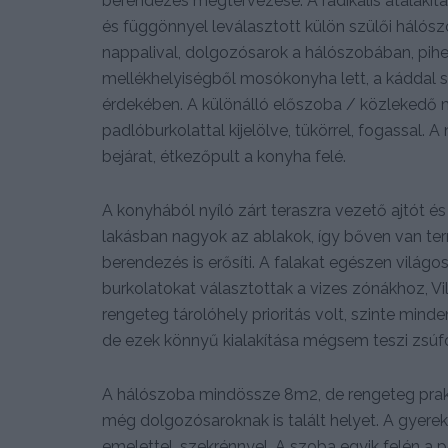
berendezés megtervezése. A radikális átalakít
és függönnyel leválasztott külön szülői hálósz
nappalival, dolgozósarok a hálószobában, pihe
mellékhelyiségből mosókonyha lett, a káddal 
érdekében. A különálló előszoba / közlekedő
padlóburkolattal kijelölve, tükörrel, fogassal. A
bejárat, étkezőpult a konyha felé.
A konyhából nyíló zárt teraszra vezető ajtót és
lakásban nagyok az ablakok, így bőven van ter
berendezés is erősíti. A falakat egészen világo
burkolatokat választottak a vizes zónákhoz, Vil
rengeteg tárolóhely prioritás volt, szinte mind
de ezek könnyű kialakítása mégsem teszi zsúfol
A hálószoba mindössze 8m2, de rengeteg prakt
még dolgozósaroknak is talált helyet. A gyere
emelettel, szekrénnyel. A szoba egyik felén a 