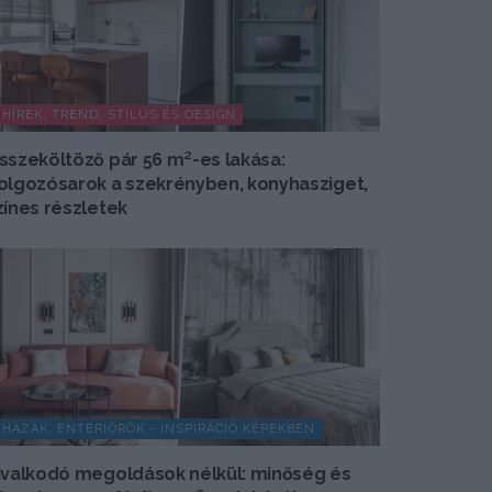
HÍREK, TREND, STÍLUS ÉS DESIGN
sszeköltöző pár 56 m²-es lakása:
olgozósarok a szekrényben, konyhasziget,
zínes részletek
HÁZAK, ENTERIŐRÖK - INSPIRÁCIÓ KÉPEKBEN
ivalkodó megoldások nélkül: minőség és