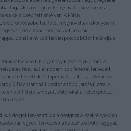
ásnak köszönhetően lett gyerekszoba, nagy üvegfallal
oba, tágas közösségi tér konyhával, étkezővel és
nősarok a beépített erkélyen. A külön
szerelt fürdőszoba területét megnövelték a kényelem
 megszűnt, de a zóna megmaradt kerámia
 nappali zónát a nyitott térben polcos bútor határolja a
 ablakot lecserélték egy nagy kétszárnyú ajtóra. A
mészetes fény, ezt a modern, sok fehérrel tervezett
s szürkére festették és tapétával borították. Kerámia
leroy & Boch laminált padlót a többi járófelületre. A
en elérhető helyre tervezett bútorokat a belsőépítész –
ttá a teret.
ikus dolgot tervezett ide a designer. A szekrényekben
kszobában egyedi tervezésű a kétszintes bútor ággyal,
pódium újabb nagy tárolóhelyet biztosít. A