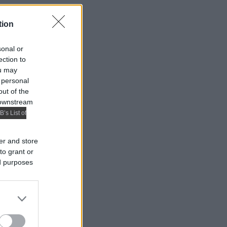
tion
sonal or
ection to
ou may
 personal
out of the
 downstream
B’s List of
er and store
to grant or
ed purposes