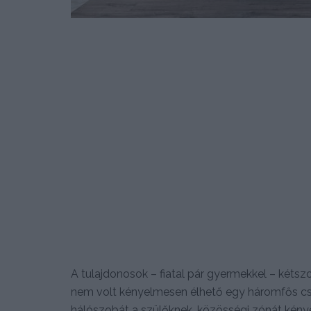
A tulajdonosok – fiatal pár gyermekkel – kétsz
nem volt kényelmesen élhető egy háromfős csa
hálószobát a szülőknek, közösségi zónát kénye