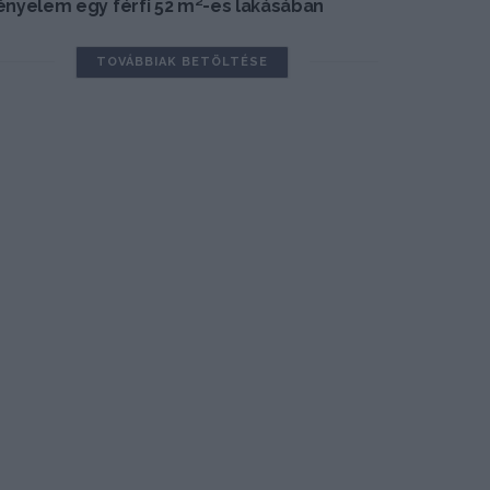
ényelem egy férfi 52 m²-es lakásában
TOVÁBBIAK BETÖLTÉSE