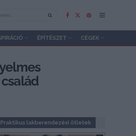
SPIRÁCIÓ
ÉPÍTÉSZET
CÉGEK
nyelmes
 család
Praktikus lakberendezési ötletek