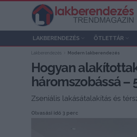
LAKBERENDEZÉS
ÖTLETTÁR
Lakberendezés
Modern lakberendezés
Hogyan alakította
háromszobássá – 5
Zseniális lakásátalakítás és té
Olvasási idő 3 perc