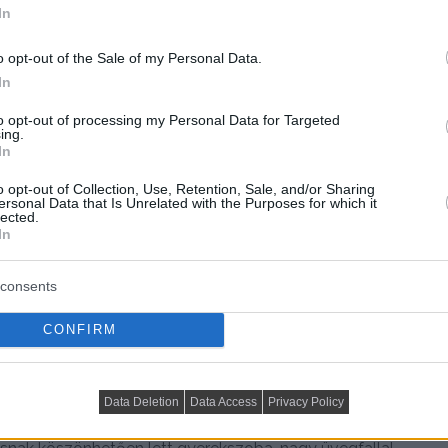
In
o opt-out of the Sale of my Personal Data.
In
to opt-out of processing my Personal Data for Targeted
ing.
In
o opt-out of Collection, Use, Retention, Sale, and/or Sharing
ersonal Data that Is Unrelated with the Purposes for which it
lected.
In
consents
CONFIRM
Data Deletion
Data Access
Privacy Policy
ás háromszobássá alakítása és egy modern, világos