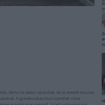
Ö
d
s
obás, 58m2-es lakást vásároltak, de az eredeti elosztás
ládnak. A gyerekszobán kívül szerettek volna
H
lmes konyhával és nappalit. Jó lett volna még sok