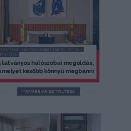
PRAKTIKUS LAKBERENDEZÉSI ÖTLETEK, TIPPEK, 
TANÁCSOK
5 látványos hálószobai megoldás,
amelyet később könnyű megbánni
TOVÁBBIAK BETÖLTÉSE