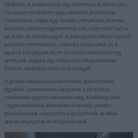
található. A tulajdonosok egy harmincas éveikben járó
házaspár, mindketten nagyvállalatok ambiciózus
munkatársai. Céljuk egy modern, kényelmes pihenést
biztosító otthon megteremtése volt, szem előtt tartva
az érték- és időtállóságot. A belsőépítészeti koncepciót
a kortárs minimalizmus, valamint a klasszikus és a
japandi stílusjegyek finom ötvözete határozza meg,
amelynek alapjául egy határozott elképzeléseket
tükröző, eklektikus irányvonal szolgált.
A projekt kialakítása során minden apró részletre
figyeltek: a berendezési tárgyakat a tér pontos
méreteihez igazítva tervezték meg. A költségvetés
szigorú betartása érdekében a tervező gondos
piackutatással választotta ki az optimális ár-érték
arányú anyagokat és megoldásokat.