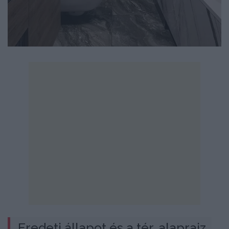
Eredeti állapot és a tér, alaprajz 