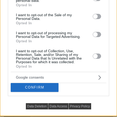
personal data.
grant or deny consent to Google and its third-party tags to
Opted In
use your data for below specified purposes in below Google
consent section.
I want to opt-out of the Sale of my
Personal Data.
Opted In
I want to opt-out of processing my
Personal Data for Targeted Advertising.
Opted In
I want to opt-out of Collection, Use,
Retention, Sale, and/or Sharing of my
Personal Data that Is Unrelated with the
Purposes for which it was collected.
Opted In
Google consents
CONFIRM
Data Deletion
Data Access
Privacy Policy