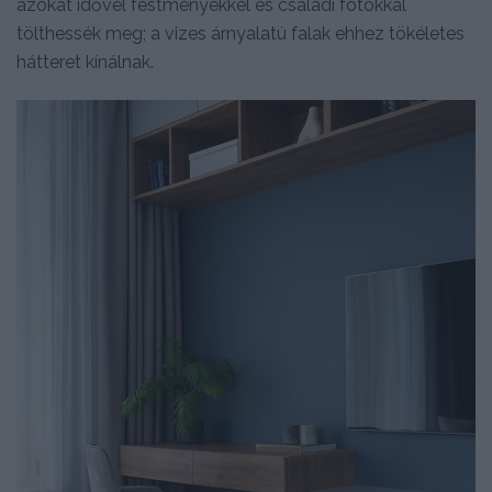
azokat idővel festményekkel és családi fotókkal
tölthessék meg; a vizes árnyalatú falak ehhez tökéletes
hátteret kínálnak.