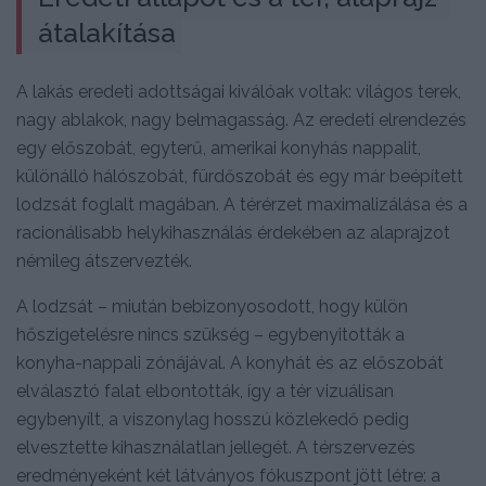
átalakítása
A lakás eredeti adottságai kiválóak voltak: világos terek,
nagy ablakok, nagy belmagasság. Az eredeti elrendezés
egy előszobát, egyterű, amerikai konyhás nappalit,
különálló hálószobát, fürdőszobát és egy már beépített
lodzsát foglalt magában. A térérzet maximalizálása és a
racionálisabb helykihasználás érdekében az alaprajzot
némileg átszervezték.
A lodzsát – miután bebizonyosodott, hogy külön
hőszigetelésre nincs szükség – egybenyitották a
konyha-nappali zónájával. A konyhát és az előszobát
elválasztó falat elbontották, így a tér vizuálisan
egybenyílt, a viszonylag hosszú közlekedő pedig
elvesztette kihasználatlan jellegét. A térszervezés
eredményeként két látványos fókuszpont jött létre: a