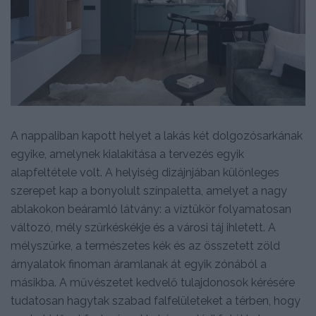
A nappaliban kapott helyet a lakás két dolgozósarkának
egyike, amelynek kialakítása a tervezés egyik
alapfeltétele volt. A helyiség dizájnjában különleges
szerepet kap a bonyolult színpaletta, amelyet a nagy
ablakokon beáramló látvány: a víztükör folyamatosan
változó, mély szürkéskékje és a városi táj ihletett. A
mélyszürke, a természetes kék és az összetett zöld
árnyalatok finoman áramlanak át egyik zónából a
másikba. A művészetet kedvelő tulajdonosok kérésére
tudatosan hagytak szabad falfelületeket a térben, hogy