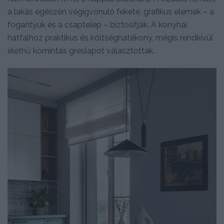
a lakás egészén végigvonuló fekete, grafikus elemek – a
fogantyúk és a csaptelep – biztosítják. A konyhai
hátfalhoz praktikus és költséghatékony, mégis rendkívül
élethű kőmintás greslapot választottak.