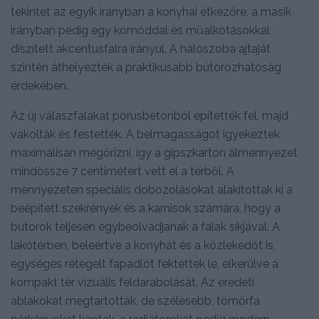
tekintet az egyik irányban a konyhai étkezőre, a másik
irányban pedig egy komóddal és műalkotásokkal
díszített akcentusfalra irányul. A hálószoba ajtaját
szintén áthelyezték a praktikusabb bútorozhatóság
érdekében.
Az új válaszfalakat pórusbetonból építették fel, majd
vakolták és festették. A belmagasságot igyekeztek
maximálisan megőrizni, így a gipszkarton álmennyezet
mindössze 7 centimétert vett el a térből. A
mennyezeten speciális dobozolásokat alakítottak ki a
beépített szekrények és a karnisok számára, hogy a
bútorok teljesen egybeolvadjanak a falak síkjával. A
lakótérben, beleértve a konyhát és a közlekedőt is,
egységes rétegelt fapadlót fektettek le, elkerülve a
kompakt tér vizuális feldarabolását. Az eredeti
ablakokat megtartották, de szélesebb, tömörfa