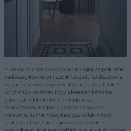
A konyha és a közlekedő peremén végigfutó poliuretán
padlószegélyek és a hozzájuk illesztett fali díszlécek a
magas klasszikus szegélyek elegáns illúzióját keltik. A
konyhát úgy tervezték, hogy a beépített háztartási
gépek szinte láthatatlanok maradjanak, a
tárolószekrényeket pedig pontosan a géppark
méreteihez és mennyiségéhez igazították. A felső
szekrények fehér színe légiessé teszi a teret, és
harmonikusan rímel a nappali bútoraira. A vizuális ritmust