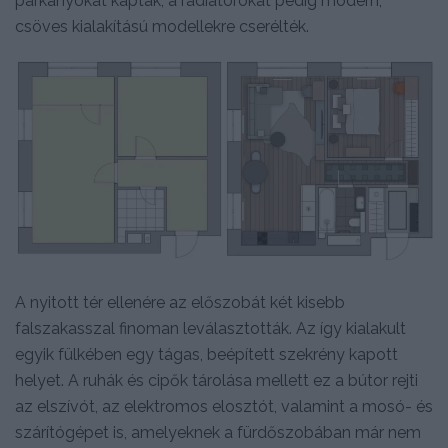
párkányokat kaptak, a radiátorokat pedig modern,
csöves kialakítású modellekre cserélték.
A nyitott tér ellenére az előszobát két kisebb
falszakasszal finoman leválasztották. Az így kialakult
egyik fülkében egy tágas, beépített szekrény kapott
helyet. A ruhák és cipők tárolása mellett ez a bútor rejti
az elszívót, az elektromos elosztót, valamint a mosó- és
szárítógépet is, amelyeknek a fürdőszobában már nem