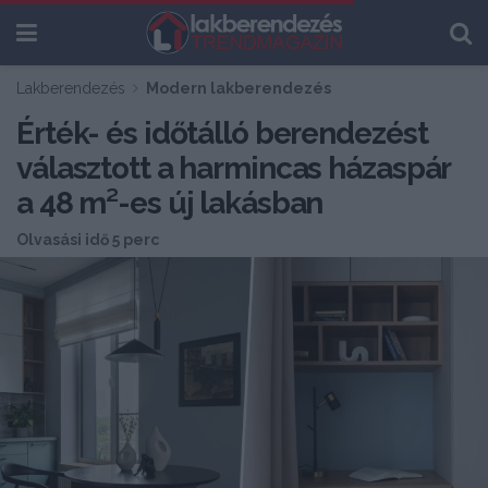
Lakberendezés
Modern lakberendezés
Érték- és időtálló berendezést
választott a harmincas házaspár
a 48 m²-es új lakásban
Olvasási idő 5 perc