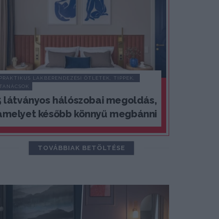
PRAKTIKUS LAKBERENDEZÉSI ÖTLETEK, TIPPEK, 
TANÁCSOK
5 látványos hálószobai megoldás,
amelyet később könnyű megbánni
TOVÁBBIAK BETÖLTÉSE