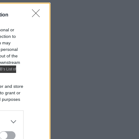
tion
sonal or
ection to
ou may
 personal
out of the
 downstream
B’s List of
er and store
to grant or
ed purposes