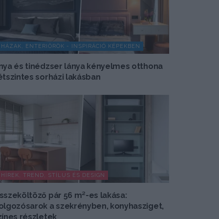
HÁZAK, ENTERIŐRÖK - INSPIRÁCIÓ KÉPEKBEN
nya és tinédzser lánya kényelmes otthona
étszintes sorházi lakásban
HÍREK, TREND, STÍLUS ÉS DESIGN
sszeköltöző pár 56 m²-es lakása:
olgozósarok a szekrényben, konyhasziget,
zínes részletek