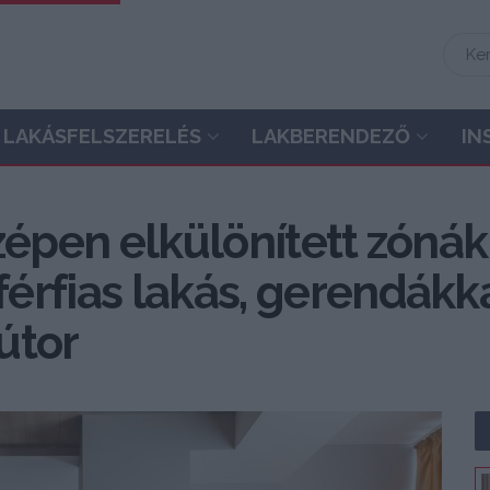
LAKÁSFELSZERELÉS
LAKBERENDEZŐ
IN
zépen elkülönített zónákk
rfias lakás, gerendákkal
útor