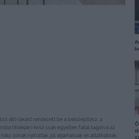
A
k
ől álló lakást rendezett be a belsőépítész, a
Ö
oba blokkján) kívül csak egyetlen fallal tagolva az
d
áló zónák nyitottak, jól átjárhatóak és átláthatóak,
s