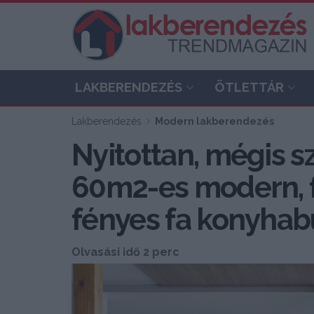
LAKBERENDEZÉS
ÖTLETTÁR
Lakberendezés
Modern lakberendezés
Nyitottan, mégis s
60m2-es modern, fé
fényes fa konyhab
Olvasási idő 2 perc