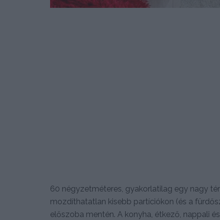
60 négyzetméteres, gyakorlatilag egy nagy térb
mozdíthatatlan kisebb partíciókon (és a fürdősz
előszoba mentén. A konyha, étkező, nappali és h