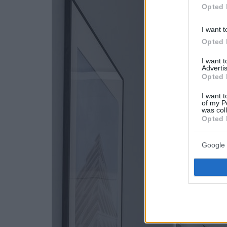
Opted 
I want t
Opted 
I want 
Advertis
Opted 
I want t
of my P
was col
Opted 
Google 