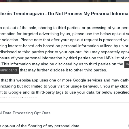
dezés Trendmagazin -
Do Not Process My Personal Informa
to opt-out of the sale, sharing to third parties, or processing of your per
formation for targeted advertising by us, please use the below opt-out s
r selection. Please note that after your opt-out request is processed y
eing interest-based ads based on personal information utilized by us or
a – kőre és fára épül. A dekoráció így könnyen
disclosed to third parties prior to your opt-out. You may separately opt-
gtöbb kérdést a nappali és a hálószoba közötti
losure of your personal information by third parties on the IAB’s list of
. This information may also be disclosed by us to third parties on the
IA
fa gerendákból álló sor lett, mely határozottan
that may further disclose it to other third parties.
articipants
a terület.
 that this website/app uses one or more Google services and may gath
including but not limited to your visit or usage behaviour. You may click 
tának is köszönhetően külön egységet képez a
 to Google and its third-party tags to use your data for below specifi
abútor magasfényű fa frontjaival, rozsdamentes
ogle consent section.
ével.
l Data Processing Opt Outs
o opt-out of the Sharing of my personal data.