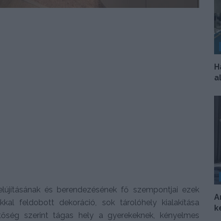
H
a
lújításának és berendezésének fő szempontjai ezek
A
okkal feldobott dekoráció, sok tárolóhely kialakítása
k
etőség szerint tágas hely a gyerekeknek, kényelmes