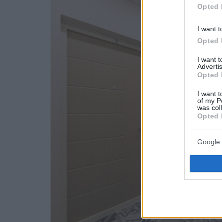
Opted 
I want t
Opted 
I want 
Advertis
Opted 
I want t
of my P
was col
Opted 
Google 