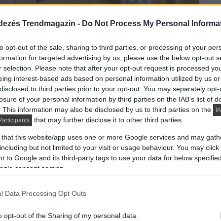
dezés Trendmagazin -
Do Not Process My Personal Informa
to opt-out of the sale, sharing to third parties, or processing of your per
formation for targeted advertising by us, please use the below opt-out s
r selection. Please note that after your opt-out request is processed y
eing interest-based ads based on personal information utilized by us or
tak ki, a konyhát és nappalit összevonták részleges
disclosed to third parties prior to your opt-out. You may separately opt-
etején a deszkák vizuálisan könnyebben választják le a
losure of your personal information by third parties on the IAB’s list of
. This information may also be disclosed by us to third parties on the
IA
a sárga és a türkiz, a türkiz a hálóban, konyhában és a
that may further disclose it to other third parties.
articipants
 that this website/app uses one or more Google services and may gath
including but not limited to your visit or usage behaviour. You may click 
minált padló, a parafa padló a konyhában, az előszoba
 to Google and its third-party tags to use your data for below specifi
an két egyforma ágyat kaptak a gyerekek, a dekoráció
ogle consent section.
otthoni munkahely és extra szekrény került.
l Data Processing Opt Outs
o opt-out of the Sharing of my personal data.