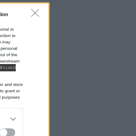
tion
sonal or
ection to
ou may
 personal
out of the
 downstream
B’s List of
er and store
to grant or
ed purposes