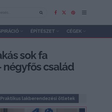
SPIRÁCIÓ
ÉPÍTÉSZET
CÉGEK
kás sok fa
– négyfős család
Praktikus lakberendezési ötletek