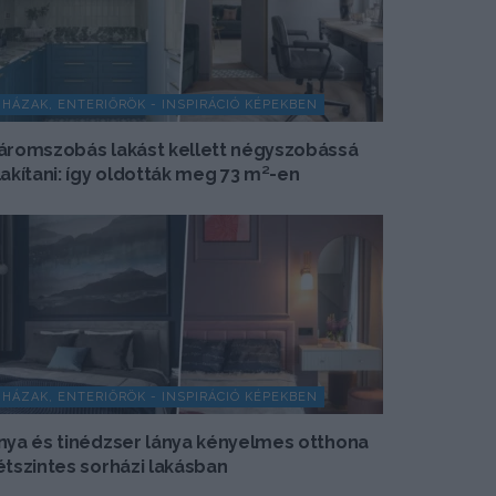
HÁZAK, ENTERIŐRÖK - INSPIRÁCIÓ KÉPEKBEN
áromszobás lakást kellett négyszobássá
lakítani: így oldották meg 73 m²-en
HÁZAK, ENTERIŐRÖK - INSPIRÁCIÓ KÉPEKBEN
nya és tinédzser lánya kényelmes otthona
étszintes sorházi lakásban