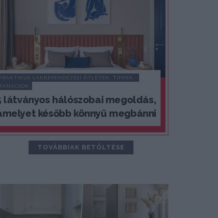
PRAKTIKUS LAKBERENDEZÉSI ÖTLETEK, TIPPEK, 
TANÁCSOK
5 látványos hálószobai megoldás,
amelyet később könnyű megbánni
TOVÁBBIAK BETÖLTÉSE