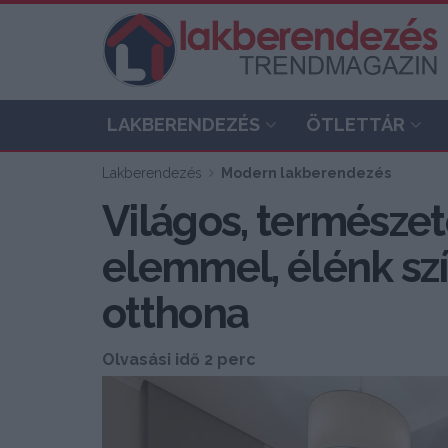
LAKBERENDEZÉS
ÖTLETTÁR
Lakberendezés
Modern lakberendezés
Világos, természe
elemmel, élénk sz
otthona
Olvasási idő 2 perc