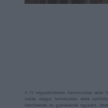
A 77 négyzetméteres, háromszobás lakás fe
voltak: világos, természetes, élénk színfolt
felnőtteknek és gyerekeknek egyaránt, leh