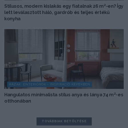
Stílusos, modern kislakás egy fiatalnak 26 m²-en? Így
lett leválasztott háló, gardrób és teljes értékű
konyha
HÁZAK, ENTERIŐRÖK - INSPIRÁCIÓ KÉPEKBEN
Hangulatos minimalista stílus anya és lánya 74 m²-es
otthonában
TOVÁBBIAK BETÖLTÉSE