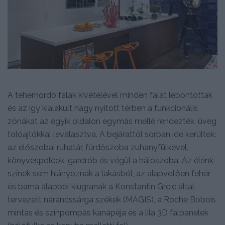
A teherhordó falak kivételével minden falat lebontottak
és az így kialakult nagy nyitott térben a funkcionális
zónákat az egyik oldalon egymás mellé rendezték, üveg
tolóajtókkal leválasztva. A bejárattól sorban ide kerültek:
az előszobai ruhatár, fürdőszoba zuhanyfülkével,
könyvespolcok, gardrób és végül a hálószoba. Az élénk
színek sem hiányoznak a lakásból, az alapvetően fehér
és barna alapból kiugranak a Konstantin Grcic által
tervezett narancssárga székek (MAGIS), a Roche Bobois
mintás és színpompás kanapéja és a lila 3D falpanelek