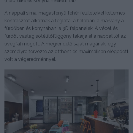
(hálófülke és konyha melletti fal).
A nappali sima, magasfényű fehér felületeivel kellemes
kontrasztot alkotnak a téglafal a hálóban, a márvány a
fürdőben és konyhában, a 3D falpanelek. A vécét és
fürdőt vastag sötétítőfüggöny takarja el a nappalitól az
üvegfal mögött. A megrendelő saját magának, egy
személyre tervezte az otthont és maximálisan elégedett
volt a végeredménnyel.