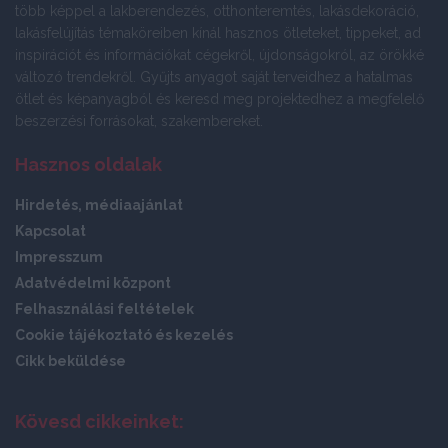
több képpel a lakberendezés, otthonteremtés, lakásdekoráció,
lakásfelújítás témaköreiben kínál hasznos ötleteket, tippeket, ad
inspirációt és információkat cégekről, újdonságokról, az örökké
változó trendekről. Gyűjts anyagot saját terveidhez a hatalmas
ötlet és képanyagból és keresd meg projektedhez a megfelelő
beszerzési forrásokat, szakembereket.
Hasznos oldalak
Hirdetés, médiaajánlat
Kapcsolat
Impresszum
Adatvédelmi központ
Felhasználási feltételek
Cookie tájékoztató és kezelés
Cikk beküldése
Kövesd cikkeinket: