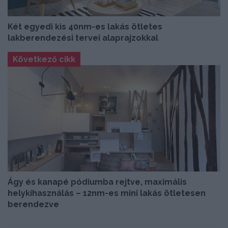
Két egyedi kis 40nm-es lakás ötletes
lakberendezési tervei alaprajzokkal
Következő cikk
Ágy és kanapé pódiumba rejtve, maximális
helykihasználás – 12nm-es mini lakás ötletesen
berendezve