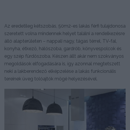
Az eredetileg kétszobás, 50m2-es lakás férfi tulajdonosa
szeretett volna mindennek helyet találni a rendelkezésre
álló alapterületen – nappali nagy, tágas térrel, TV-fal,
konyha, étkező, hálószoba, gardrób, könyvespolcok és
egy szép fürdőszoba. Készen állt akár nem szokványos
megoldások elfogadására is, így azonnal megtetszett
neki a lakberendező elképzelése a lakás funkcionális
tereinek üveg tolóajtók mögé helyezésével.