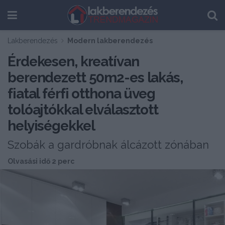
Lakberendezés
Modern lakberendezés
Érdekesen, kreatívan
berendezett 50m2-es lakás,
fiatal férfi otthona üveg
tolóajtókkal elválasztott
helyiségekkel
Szobák a gardróbnak álcázott zónában
Olvasási idő 2 perc