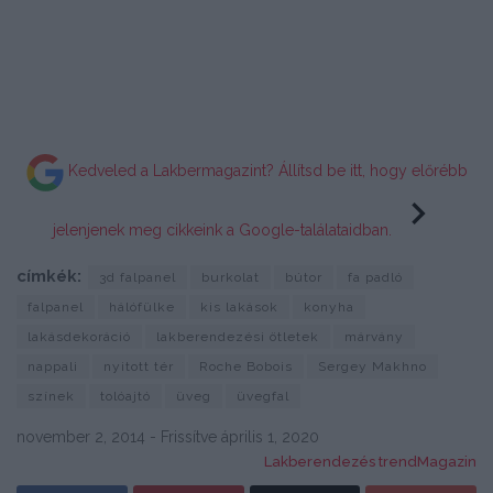
Kedveled a Lakbermagazint? Állítsd be itt, hogy előrébb
jelenjenek meg cikkeink a Google-találataidban.
címkék:
3d falpanel
burkolat
bútor
fa padló
falpanel
hálófülke
kis lakások
konyha
lakásdekoráció
lakberendezési ötletek
márvány
nappali
nyitott tér
Roche Bobois
Sergey Makhno
színek
tolóajtó
üveg
üvegfal
november 2, 2014 - Frissítve április 1, 2020
Lakberendezés trendMagazin