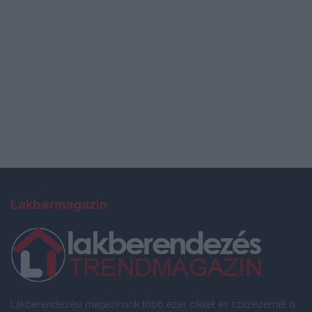
Lakbermagazin
Lakberendezési magazinunk több ezer cikkel és százezernél is