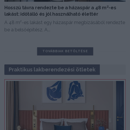
Hosszú távra rendezte be a házaspár a 48 m²-es
lakást: időtálló és jól használható élettér
A 48 m²-es lakást egy házaspár megbízásából rendezte
be a belsőépítész. A...
TOVÁBBIAK BETÖLTÉSE
Praktikus lakberendezési ötletek