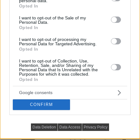
personal data.
grant or deny consent to Google and its third-party tags to
Opted In
use your data for below specified purposes in below Google
consent section.
I want to opt-out of the Sale of my
Personal Data.
Opted In
I want to opt-out of processing my
Personal Data for Targeted Advertising.
Opted In
Alaprajz:
I want to opt-out of Collection, Use,
Retention, Sale, and/or Sharing of my
Personal Data that Is Unrelated with the
Purposes for which it was collected.
Opted In
Google consents
CONFIRM
Data Deletion
Data Access
Privacy Policy