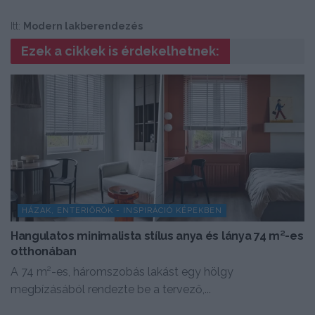
Itt:
Modern lakberendezés
Ezek a cikkek is érdekelhetnek:
HÁZAK, ENTERIŐRÖK - INSPIRÁCIÓ KÉPEKBEN
Hangulatos minimalista stílus anya és lánya 74 m²-es
otthonában
A 74 m²-es, háromszobás lakást egy hölgy
megbízásából rendezte be a tervező,...