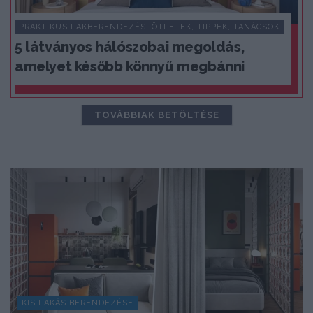
PRAKTIKUS LAKBERENDEZÉSI ÖTLETEK, TIPPEK, TANÁCSOK
5 látványos hálószobai megoldás,
amelyet később könnyű megbánni
TOVÁBBIAK BETÖLTÉSE
KIS LAKÁS BERENDEZÉSE