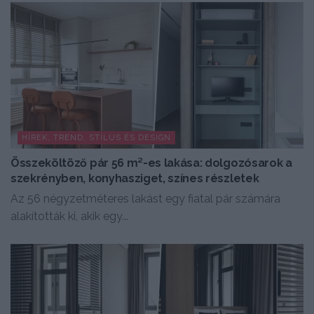
HÍREK, TREND, STÍLUS ÉS DESIGN
Összeköltöző pár 56 m²-es lakása: dolgozósarok a
szekrényben, konyhasziget, színes részletek
Az 56 négyzetméteres lakást egy fiatal pár számára
alakították ki, akik egy...