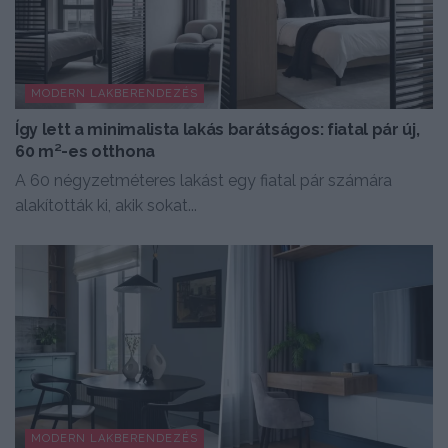
MODERN LAKBERENDEZÉS
Így lett a minimalista lakás barátságos: fiatal pár új,
60 m²-es otthona
A 60 négyzetméteres lakást egy fiatal pár számára
alakították ki, akik sokat...
MODERN LAKBERENDEZÉS