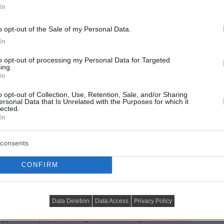
In
ro
o opt-out of the Sale of my Personal Data.
In
to opt-out of processing my Personal Data for Targeted
ing.
In
o opt-out of Collection, Use, Retention, Sale, and/or Sharing
ersonal Data that Is Unrelated with the Purposes for which it
lected.
In
consents
CONFIRM
Data Deletion
Data Access
Privacy Policy
ogy előrébb jelenjenek meg cikkeink a Google-találataidban.