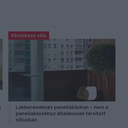
Következő cikk
Lakberendezés panellakásban – nem a
l
panellakásokhoz általánosan társított
stílusban