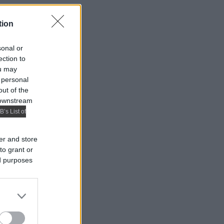
tion
sonal or
ection to
ou may
 personal
out of the
 downstream
B’s List of
er and store
to grant or
ed purposes