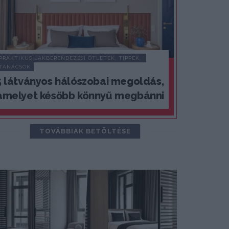
PRAKTIKUS LAKBERENDEZÉSI ÖTLETEK, TIPPEK, 
TANÁCSOK
5 látványos hálószobai megoldás,
amelyet később könnyű megbánni
TOVÁBBIAK BETÖLTÉSE