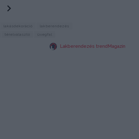
lakásdekoráció
lakberendezés
térelválasztó
üvegfal
Lakberendezés trendMagazin