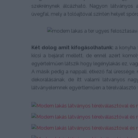
szekrénynek álcázható. Nagyon látványos a
üvegfal, mely a tolóajtóval szintén helyet spór
Két dolog amit kifogásolhatunk:
a konyha t
kicsi a bejárat mellett, de ennél azért kom
egyértelműen látszik hogy legénylakás ez, vagy
A másik pedig a nappali, étkező fal üressége,
dekorálásának, de itt valami látványos na
látványelemnek egyértleműen a térelválasztó f