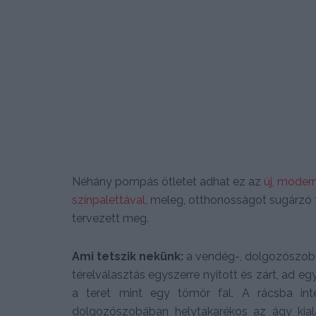
Néhány pompás ötletet adhat ez az
új, moder
színpalettával
, meleg, otthonosságot sugárzó fa
tervezett meg.
Ami tetszik nekünk:
a vendég-, dolgozószoba 
térelválasztás egyszerre nyitott és zárt, ad 
a teret mint egy tömör fal. A rácsba int
dolgozószobában helytakarékos az ágy kiala