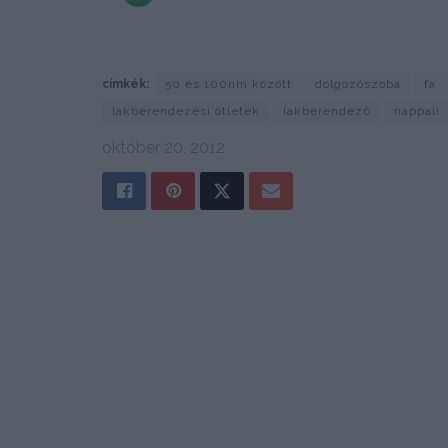
címkék:
50 és 100nm között
dolgozószoba
fa
lakberendezési ötletek
lakberendező
nappali
október 20, 2012