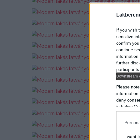
Lakberen
If you wish 
sensitive in
confirm you
continue se
information 
further disc
participants
Downstream P
Please note
information 
deny consent
in below Go
Persona
I want t