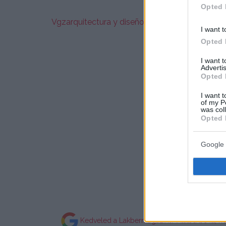
Opted 
Vgzarquitectura y diseño
/ fotók: Jaime Navar
I want t
Opted 
I want 
Advertis
Opted 
I want t
of my P
was col
Opted 
Google 
Kedveled a Lakbermagazint? Állítsd be itt, h