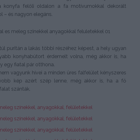
 konyfa felőli oldalon a fa motívumokkal dekorált
ol – és nagyon elegáns.
úl puritán a lakás többi részéhez képest, a hely ugyan
olyabb konyhabútort érdemelt volna, még akkor is, ha
 egy fiatal pár otthona.
 nem vagyunk hívei a minden üres falfelület kényszeres
gyobb kép azért szép lenne, még akkor is, ha a fő
alat szánták.