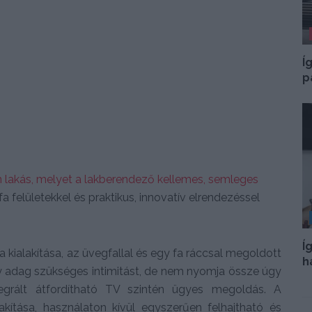
Í
p
n lakás, melyet a lakberendező kellemes, semleges
 felületekkel és praktikus, innovatív elrendezéssel
Í
kialakítása, az üvegfallal és egy fa ráccsal megoldott
h
egy adag szükséges intimitást, de nem nyomja össze úgy
egrált átfordítható TV szintén ügyes megoldás. A
kítása, használaton kívül egyszerűen felhajtható és